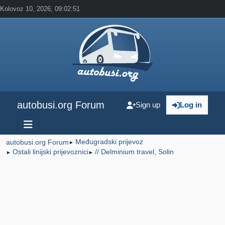
Kolovoz 10, 2026, 09:02:51
autobusi.org Forum
Sign up
Log in
Međugradski prijevoz
autobusi.org Forum
►
Ostali linijski prijevoznici
// Delminium travel, Solin
►
►