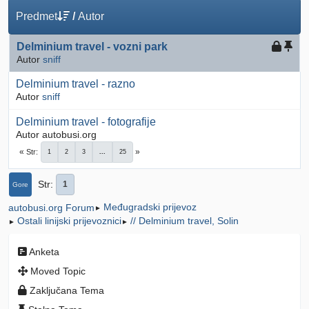
Predmet
/
Autor
Delminium travel - vozni park
Autor
sniff
Delminium travel - razno
Autor
sniff
Delminium travel - fotografije
Autor autobusi.org
Str
1
2
3
...
25
Str
1
Gore
Međugradski prijevoz
autobusi.org Forum
►
Ostali linijski prijevoznici
// Delminium travel, Solin
►
►
Anketa
Moved Topic
Zaključana Tema