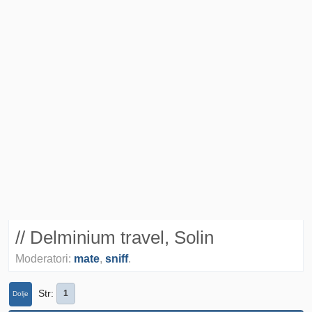
// Delminium travel, Solin
Moderatori:
mate
,
sniff
.
Str
1
Dolje