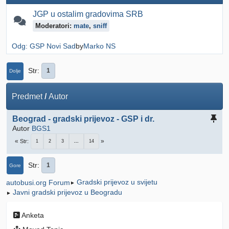
JGP u ostalim gradovima SRB
Moderatori:
mate
,
sniff
Odg: GSP Novi Sad
by
Marko NS
Str
1
Dolje
Predmet
/
Autor
Beograd - gradski prijevoz - GSP i dr.
Autor
BGS1
Str
1
2
3
...
14
Str
1
Gore
Gradski prijevoz u svijetu
autobusi.org Forum
►
Javni gradski prijevoz u Beogradu
►
Anketa