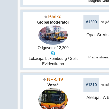
Magirus Deut
Paško
#1309
Global Moderator
Velja
Opa. Sreds
Odgovora: 12,200
Pratite stran
Lokacija: Luxembourg / Split
Evidentirano
NP-549
#1310
Vozač
Velja
Aleluja. A 