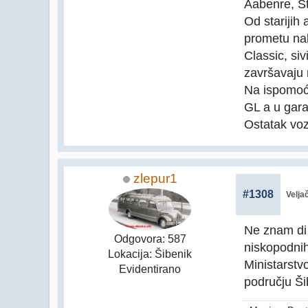
Aabenre, St
Od starijih 
prometu nak
Classic, siv
završavaju
Na ispomoći
GL a u gara
Ostatak voz
zlepur1
#1308
Velja
Ne znam di 
Odgovora: 587
niskopodnih
Lokacija: Šibenik
Ministarstv
Evidentirano
području Ši