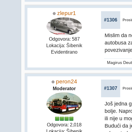
zlepur1
#1306
Prosi
Mislim da n
Odgovora: 587
autobusa za
Lokacija: Šibenik
povezivanje
Evidentirano
Magirus Deut
peron24
#1307
Moderator
Prosi
Još jedna 
bolje. Napr
ili nije u mo
Odgovora: 2,018
Budući da j
Lokacija: Šibenik