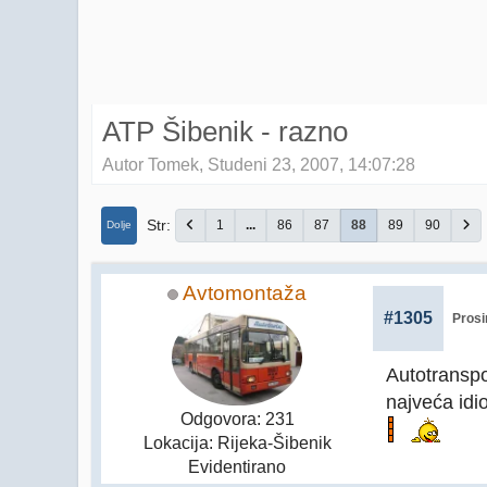
ATP Šibenik - razno
Autor Tomek, Studeni 23, 2007, 14:07:28
Str
1
...
86
87
88
89
90
Dolje
Avtomontaža
#1305
Prosi
Autotranspo
najveća idio
Odgovora: 231
Lokacija: Rijeka-Šibenik
Evidentirano