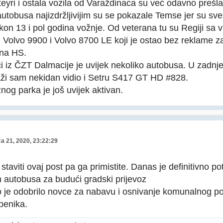
eyri i ostala vozila od Varaždinaca su već odavno prešla 
autobusa najizdržljivijim su se pokazale Temse jer su sve t
on 13 i pol godina vožnje. Od veterana tu su Regiji sa
i Volvo 9900 i Volvo 8700 LE koji je ostao bez reklame za
 na HS.
 iz ČZT Dalmacije je uvijek nekoliko autobusa. U zadnje 
ži sam nekidan vidio i Setru S417 GT HD #828.
nog parka je još uvijek aktivan.
ča 21, 2020, 23:22:29
staviti ovaj post pa ga primistite. Danas je definitivno p
 autobusa za budući gradski prijevoz
o je odobrilo novce za nabavu i osnivanje komunalnog po
benika.