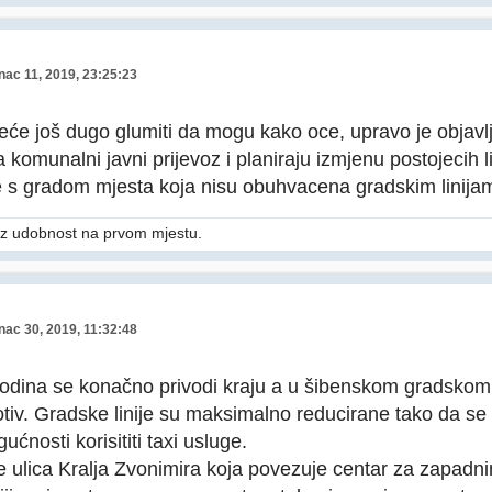
nac 11, 2019, 23:25:23
eće još dugo glumiti da mogu kako oce, upravo je objavlj
 komunalni javni prijevoz i planiraju izmjenu postojecih l
 s gradom mjesta koja nisu obuhvacena gradskim linija
z udobnost na prvom mjestu.
nac 30, 2019, 11:32:48
godina se konačno privodi kraju a u šibenskom gradsko
otiv. Gradske linije su maksimalno reducirane tako da s
gućnosti korisititi taxi usluge.
e ulica Kralja Zvonimira koja povezuje centar za zapadni