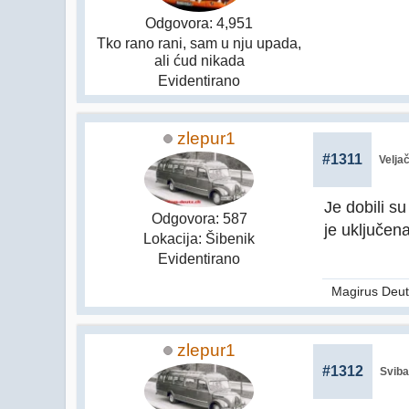
Odgovora: 4,951
Tko rano rani, sam u nju upada,
ali ćud nikada
Evidentirano
zlepur1
#1311
Velja
Je dobili s
Odgovora: 587
je uključen
Lokacija: Šibenik
Evidentirano
Magirus Deut
zlepur1
#1312
Sviba