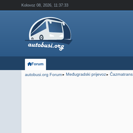
Kolovoz 08, 2026, 11:37:33
Forum
Međugradski prijevoz
Čazmatrans
autobusi.org Forum
►
►