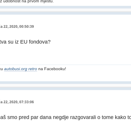
z udobnost na prvom mjestu.
ča 22, 2020, 00:50:39
tva su iz EU fondova?
icu
autobusi.org retro
na Facebooku!
ča 22, 2020, 07:33:06
baš smo pred par dana negdje razgovarali o tome kako to 