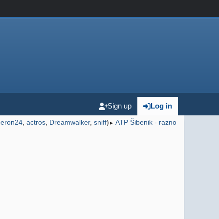
Sign up
Log in
peron24
,
actros
,
Dreamwalker
,
sniff
)
ATP Šibenik - razno
►