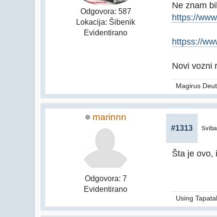
Ne znam bil 
Odgovora: 587
https://ww
Lokacija: Šibenik
Evidentirano
httpss://w
Novi vozni r
Magirus Deut
marinnn
#1313
Sviba
Šta je ovo, 
Odgovora: 7
Evidentirano
Using Tapata