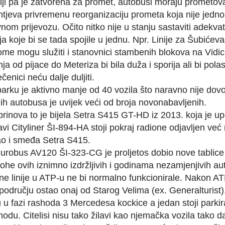
iji pa je zatvorena za promet, autobusi moraju prometova
tjeva privremenu reorganizaciju prometa koja nije jedno
nom prijevozu. Očito nitko nije u stanju sastaviti adekva
inija koje bi se tada spojile u jednu. Npr. Linije za Šubić
ome mogu služiti i stanovnici stambenih blokova na Vidicim
ja od pijace do Meteriza bi bila duža i sporija ali bi polas
ečenici neću dalje duljiti.
rku je aktivno manje od 40 vozila što naravno nije dovo
h autobusa je uvijek veći od broja novonabavljenih.
h prinova to je bijela Setra S415 GT-HD iz 2013. koja je 
vi Cityliner ŠI-894-HA stoji pokraj radione odjavljen već
ao i smeđa Setra S415.
Eurobus AV120 ŠI-323-CG je proljetos dobio nove tablice 
epohe ovih iznimno izdržljivih i godinama nezamjenjivih 
 linije u ATP-u ne bi normalno funkcionirale. Nakon ATP
odručju ostao onaj od Starog Velima (ex. Generalturist)
 u fazi rashoda 3 Mercedesa kockice a jedan stoji parkir
hodu. Citelisi nisu tako žilavi kao njemačka vozila tako d