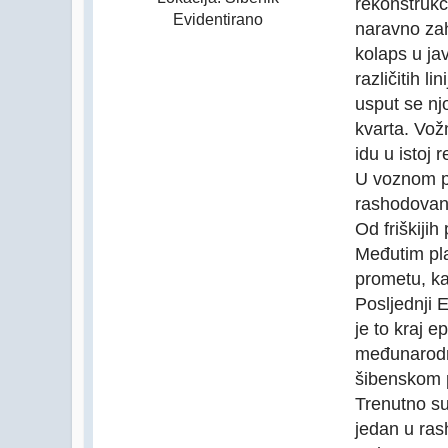
rekonstrukc
Evidentirano
naravno zah
kolaps u jav
različitih l
usput se nj
kvarta. Vožn
idu u istoj r
U voznom pa
rashodovani
Od friškiji
Međutim pla
prometu, k
Posljednji 
je to kraj 
međunarodne
šibenskom p
Trenutno su
jedan u ras