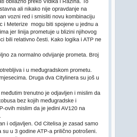
ti obilazno preko Vidika i Ražina. To
stavna ali nikako nije opravdanje na
tan vozni red i smisliti novu kombinaciju
evac i Meterize mogu biti spojene u jednu a
a jer linija prometuje u blizini njihovog
ci bili relativno česti. Kako logika i ATP ne
ljno za normalno odvijanje prometa. Broj
upotrebljiva i u međugradskom prometu.
 mjesecima. Druga dva Citylinera su još u
međutim trenutno je odjavljen i mislim da
autobusa bez kojih međugradske i
-ovih mislim da je jedini AV120 na
.
an i odjavljen. Od Citelisa je zasad samo
a su u 3 godine ATP-a prilično potrošeni.