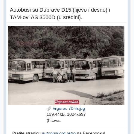
Autobusi su Dubrave D15 (lijevo i desno) i
TAM-ovi AS 3500D (u sredini).
Vrgorac 70-ih.jpg
139.44kB, 1024x697
(hitova:
Pratite stranicu
autobusi.org retro
na Facebooku!