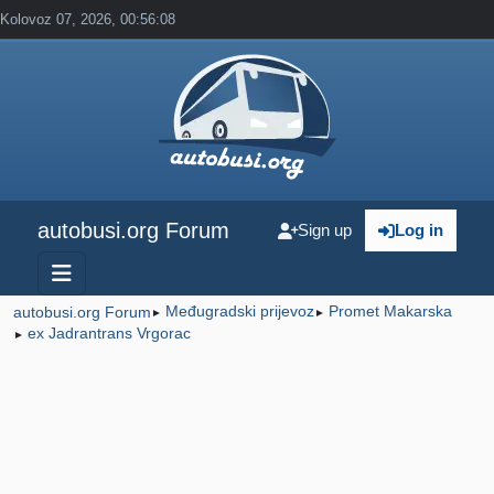
Kolovoz 07, 2026, 00:56:08
autobusi.org Forum
Sign up
Log in
Međugradski prijevoz
Promet Makarska
autobusi.org Forum
►
►
ex Jadrantrans Vrgorac
►