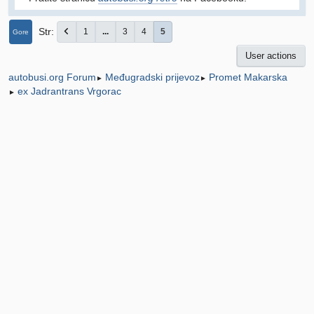
Str
1
...
3
4
5
Gore
User actions
Međugradski prijevoz
Promet Makarska
autobusi.org Forum
►
►
ex Jadrantrans Vrgorac
►