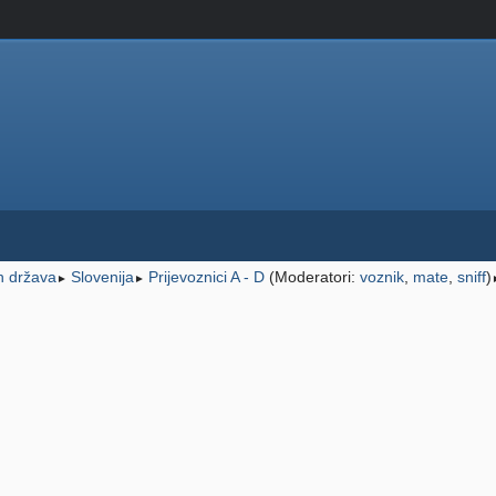
ih država
Slovenija
Prijevoznici A - D
(Moderatori:
voznik
,
mate
,
sniff
)
►
►