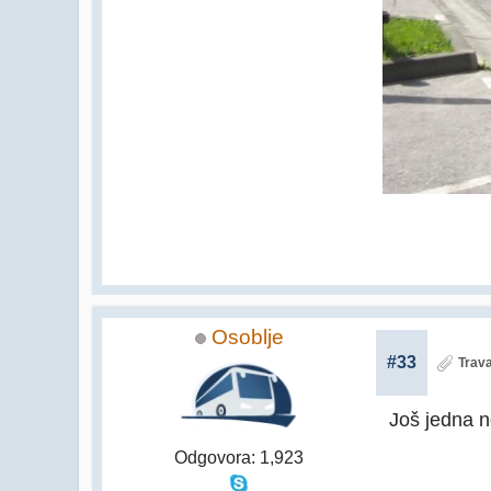
Osoblje
#33
Trava
Još jedna n
Odgovora: 1,923