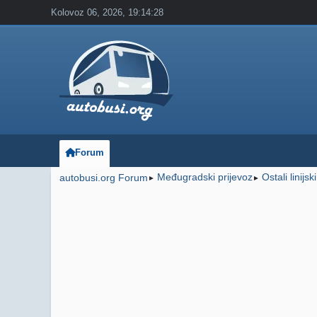
Kolovoz 06, 2026, 19:14:28
Forum
Međugradski prijevoz
Ostali linijsk
autobusi.org Forum
►
►