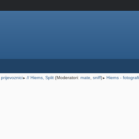
i prijevoznici
// Hiems, Split
(Moderatori:
mate
,
sniff
)
Hiems - fotografi
►
►