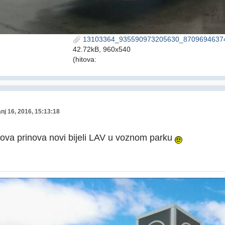
13103364_935590973205630_87096946374
42.72kB, 960x540
(hitova:
nj 16, 2016, 15:13:18
ova prinova novi bijeli LAV u voznom parku