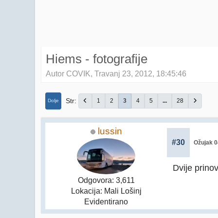
Hiems - fotografije
Autor COVIK, Travanj 23, 2012, 18:45:46
Str
1
2
3
4
5
...
28
Dolje
lussin
#30
Ožujak 0
Dvije prino
Odgovora: 3,611
Lokacija: Mali Lošinj
Evidentirano