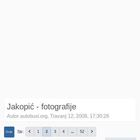
Jakopić - fotografije
Autor autobusi.org, Travanj 12, 2008, 17:30:26
Str
1
2
3
4
...
52
Dolje