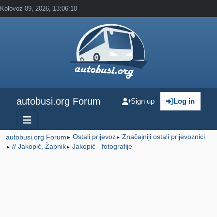
Kolovoz 09, 2026, 13:06:10
autobusi.org Forum
Sign up
Log in
Ostali prijevoz
Značajniji ostali prijevoznici
autobusi.org Forum
►
►
// Jakopić, Žabnik
Jakopić - fotografije
►
►