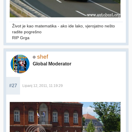
Život je kao matematika - ako ide lako, vjerojatno nešto
radite pogrešno
RIP Grga
shef
Global Moderator
#27
Lipanj 12, 2011, 11:19:29