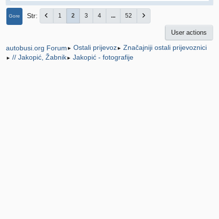
Str
1
2
3
4
...
52
Gore
User actions
Ostali prijevoz
Značajniji ostali prijevoznici
autobusi.org Forum
►
►
// Jakopić, Žabnik
Jakopić - fotografije
►
►