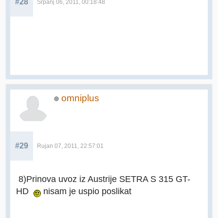
#28
Srpanj 06, 2011, 00:18:48
omniplus
#29
Rujan 07, 2011, 22:57:01
8)Prinova uvoz iz Austrije SETRA S 315 GT-
HD
nisam je uspio poslikat