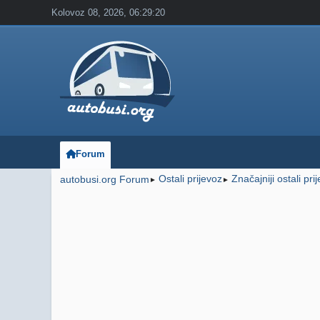
Kolovoz 08, 2026, 06:29:20
Forum
Ostali prijevoz
Značajniji ostali pri
autobusi.org Forum
►
►