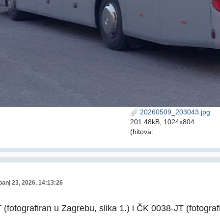
20260509_203043.jpg
201.48kB, 1024x804
(hitova:
banj 23, 2026, 14:13:26
(fotografiran u Zagrebu, slika 1.) i ČK 0038-JT (fotografi