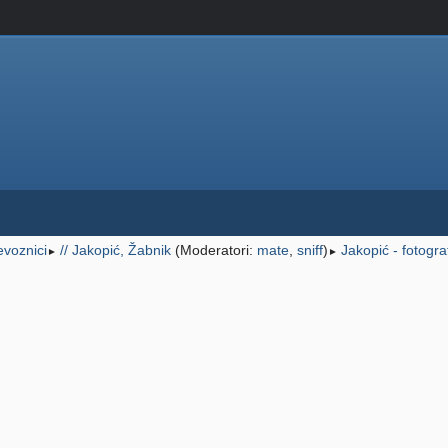
jevoznici
// Jakopić, Žabnik
(Moderatori:
mate
,
sniff
)
Jakopić - fotograf
►
►