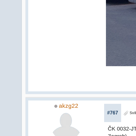
akzg22
#767
Svi
ČK 0032-JT 