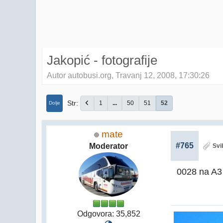
Jakopić - fotografije
Autor autobusi.org, Travanj 12, 2008, 17:30:26
Str
1
...
50
51
52
Dolje
mate
#765
Moderator
Svi
0028 na A3
Odgovora: 35,852