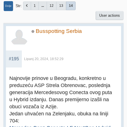
Str
1
...
12
13
14
Dolje
User actions
Busspotting Serbia
#195
Lipanj 20, 2024, 18:52:29
Najnovije prinove u Beogradu, konkretno u
preduzeću ASP Strela Obrenovac, poslednja
generacija Mercedesovog Conecta ovog puta
u Hybrid izdanju. Danas premijerno izašli na
obuci vozača iz Azije.
Jedan uhvaćen na Zelenjaku, obuka na liniji
704: