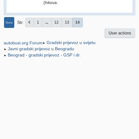
(hitova:
Str
1
...
12
13
14
Gore
User actions
Gradski prijevoz u svijetu
autobusi.org Forum
►
Javni gradski prijevoz u Beogradu
►
Beograd - gradski prijevoz - GSP i dr.
►