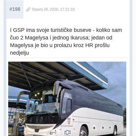
#198
Srpanj 26, 2026, 17:21:33
I GSP ima svoje turističke buseve - koliko sam
čuo 2 Magelysa i jednog Ikarusa; jedan od
Magelysa je bio u prolazu kroz HR prošlu
nedjelju