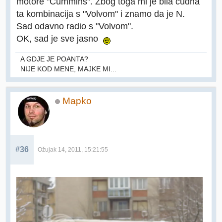
motore "Cummins". Zbog toga mi je bila čudna
ta kombinacija s "Volvom" i znamo da je N.
Sad odavno radio s "Volvom".
OK, sad je sve jasno
A GDJE JE POANTA?
NIJE KOD MENE, MAJKE MI...
Mapko
#36
Ožujak 14, 2011, 15:21:55