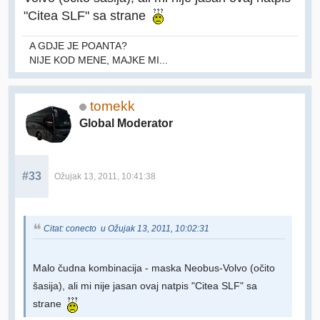
"Citea SLF" sa strane
A GDJE JE POANTA?
NIJE KOD MENE, MAJKE MI...
tomekk
Global Moderator
#33
Ožujak 13, 2011, 10:41:38
Citat: conecto u Ožujak 13, 2011, 10:02:31
Malo čudna kombinacija - maska Neobus-Volvo (očito
šasija), ali mi nije jasan ovaj natpis "Citea SLF" sa
strane