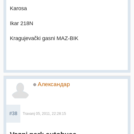
Karosa
Ikar 218N
Kragujevački gasni MAZ-BIK
Александар
#38
Travanj 05, 2011, 22:28:15