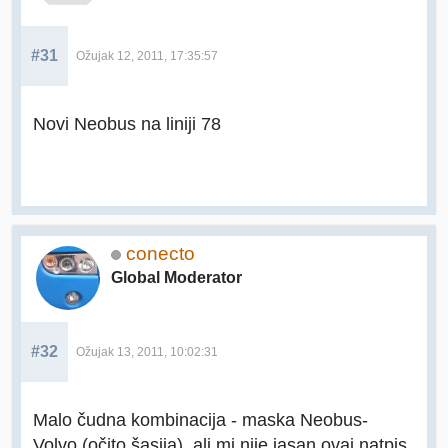
#31
Ožujak 12, 2011, 17:35:57
Novi Neobus na liniji 78
conecto
Global Moderator
#32
Ožujak 13, 2011, 10:02:31
Malo čudna kombinacija - maska Neobus-
Volvo (očito šasija), ali mi nije jasan ovaj natpis