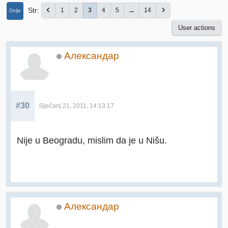
Str
1
2
3
4
5
...
14
Dolje
User actions
Александар
#30
Siječanj 21, 2011, 14:13:17
Nije u Beogradu, mislim da je u Nišu.
Александар