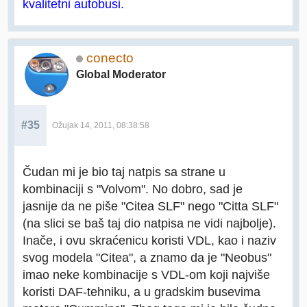
kvalitetni autobusi.
conecto
Global Moderator
#35
Ožujak 14, 2011, 08:38:58
Čudan mi je bio taj natpis sa strane u
kombinaciji s "Volvom". No dobro, sad je
jasnije da ne piše "Citea SLF" nego "Citta SLF"
(na slici se baš taj dio natpisa ne vidi najbolje).
Inače, i ovu skraćenicu koristi VDL, kao i naziv
svog modela "Citea", a znamo da je "Neobus"
imao neke kombinacije s VDL-om koji najviše
koristi DAF-tehniku, a u gradskim busevima