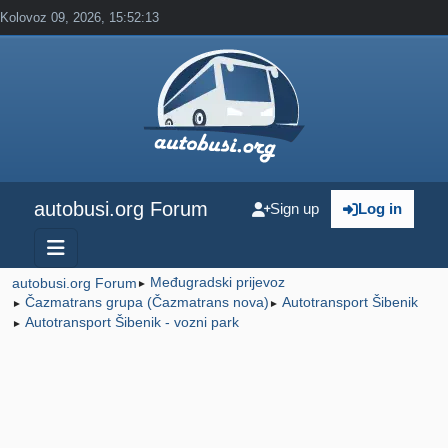
Kolovoz 09, 2026, 15:52:13
autobusi.org Forum
Sign up
Log in
Međugradski prijevoz
autobusi.org Forum
►
Čazmatrans grupa (Čazmatrans nova)
Autotransport Šibenik
►
►
Autotransport Šibenik - vozni park
►