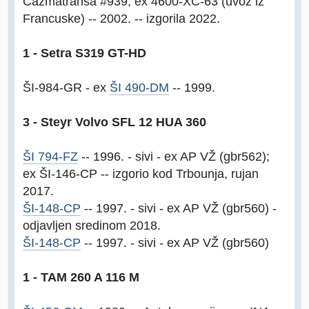
Čazmatransa #939, ex 4600-XC-63 (uvoz iz
Francuske) -- 2002. -- izgorila 2022.
1 - Setra S319 GT-HD
ŠI-984-GR - ex
ŠI 490-DM
-- 1999.
3 - Steyr Volvo SFL 12 HUA 360
ŠI 794-FZ
-- 1996. - sivi - ex AP VŽ (gbr562);
ex ŠI-146-CP -- izgorio kod Trbounja, rujan
2017.
ŠI-148-CP
-- 1997. - sivi - ex AP VŽ (gbr560) -
odjavljen sredinom 2018.
ŠI-148-CP
-- 1997. - sivi - ex AP VŽ (gbr560)
1 - TAM 260 A 116 M