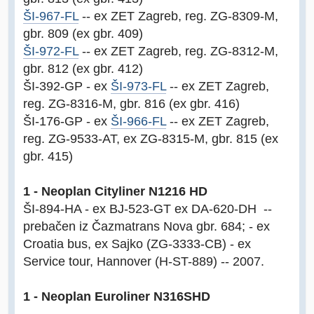
ŠI-967-FL
-- ex ZET Zagreb, reg. ZG-8309-M,
gbr. 809 (ex gbr. 409)
ŠI-972-FL
-- ex ZET Zagreb, reg. ZG-8312-M,
gbr. 812 (ex gbr. 412)
ŠI-392-GP - ex
ŠI-973-FL
-- ex ZET Zagreb,
reg. ZG-8316-M, gbr. 816 (ex gbr. 416)
ŠI-176-GP - ex
ŠI-966-FL
-- ex ZET Zagreb,
reg. ZG-9533-AT, ex ZG-8315-M, gbr. 815 (ex
gbr. 415)
1 - Neoplan Cityliner N1216 HD
ŠI-894-HA - ex BJ-523-GT ex DA-620-DH --
prebačen iz Čazmatrans Nova gbr. 684; - ex
Croatia bus, ex Sajko (ZG-3333-CB) - ex
Service tour, Hannover (H-ST-889) -- 2007.
1 - Neoplan Euroliner N316SHD