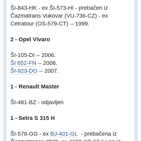
ŠI-843-HK - ex ŠI-573-HI - prebačen iz
Čazmatrans Vukovar (VU-736-CZ) - ex
Cetratour (OS-579-CT) -- 1999.
2 - Opel Vivaro
ŠI-105-DI -- 2006.
ŠI 652-FN
-- 2006.
ŠI-923-DO
-- 2007.
1 - Renault Master
ŠI-481-BZ - odjavljen
1 - Setra S 315 H
ŠI-578-GG - ex
BJ-401-GL
- prebačena iz