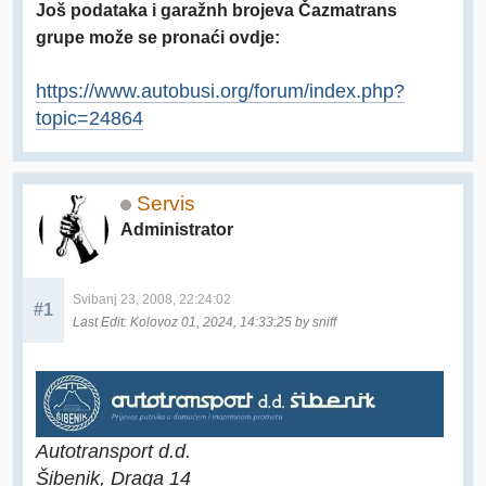
Još podataka i garažnh brojeva Čazmatrans
grupe može se pronaći ovdje:
https://www.autobusi.org/forum/index.php?
topic=24864
Servis
Administrator
Svibanj 23, 2008, 22:24:02
#1
Last Edit
: Kolovoz 01, 2024, 14:33:25 by sniff
Autotransport d.d.
Šibenik, Draga 14