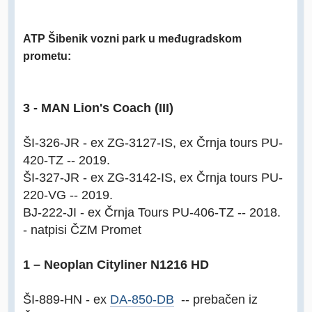
ATP Šibenik vozni park u međugradskom
prometu:
3 - MAN Lion's Coach (III)
ŠI-326-JR - ex ZG-3127-IS, ex Črnja tours PU-
420-TZ -- 2019.
ŠI-327-JR - ex ZG-3142-IS, ex Črnja tours PU-
220-VG -- 2019.
BJ-222-JI - ex Črnja Tours PU-406-TZ -- 2018.
- natpisi ČZM Promet
1 – Neoplan Cityliner N1216 HD
ŠI-889-HN - ex
DA-850-DB
-- prebačen iz