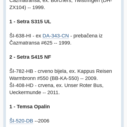
Čazmatransa, ex. Borchers, Twistringen (DH-
ZX104) -- 1999.
1 - Setra S315 UL
ŠI-638-HI - ex
DA-343-CN
- prebačena iz
Čazmatransa #625 -- 1999.
2 - Setra S415 NF
ŠI-782-HB - crveno bijela, ex. Kappus Reisen
Warmbronn #550 (BB-KA-550) -- 2009.
ŠI-408-HD - crvena, ex. Unser Roter Bus,
Ueckermunde -- 2011.
1 - Temsa Opalin
ŠI-520-DB
--2006