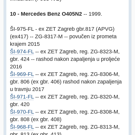
10 - Mercedes Benz O405N2
-- 1999.
ŠI-975-FL - ex ZET Zagreb gbr.817 (APVG)
(ex417) -- ZG-8317-M -- povučen iz prometa
krajem 2015
ŠI-974-FL
-- ex ZET Zagreb, reg. ZG-8323-M,
gbr. 424 -- rashod nakon zapaljenja u proljeće
2016
ŠI-969-FL
-- ex ZET Zagreb, reg. ZG-8306-M,
gbr. 806 (ex gbr. 406) rashod nakon zapaljenja
u travnju 2017
ŠI-971-FL
-- ex ZET Zagreb, reg. ZG-8320-M,
gbr. 420
ŠI-970-FL
-- ex ZET Zagreb, reg. ZG-8308-M,
gbr. 808 (ex gbr. 408)
ŠI-968-FL
-- ex ZET Zagreb, reg. ZG-8313-M,
gbr. 813 (ex gbr. 413)