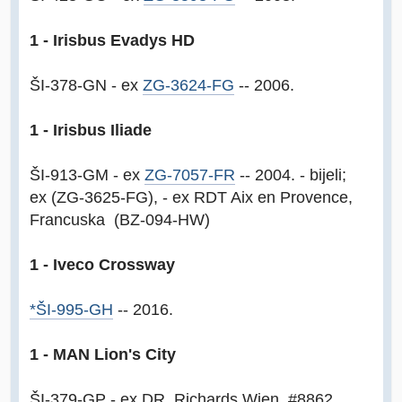
1 - Irisbus Evadys HD
ŠI-378-GN - ex
ZG-3624-FG
-- 2006.
1 - Irisbus Iliade
ŠI-913-GM - ex
ZG-7057-FR
-- 2004. - bijeli;
ex (ZG-3625-FG), - ex RDT Aix en Provence,
Francuska (BZ-094-HW)
1 - Iveco Crossway
*ŠI-995-GH
-- 2016.
1 - MAN Lion's City
ŠI-379-GP - ex DR. Richards Wien, #8862,