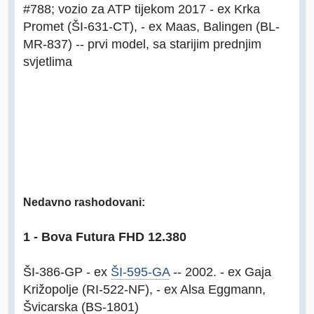
#788; vozio za ATP tijekom 2017 - ex Krka
Promet (ŠI-631-CT), - ex Maas, Balingen (BL-
MR-837) -- prvi model, sa starijim prednjim
svjetlima
Nedavno rashodovani:
1 - Bova Futura FHD 12.380
ŠI-386-GP - ex
ŠI-595-GA
-- 2002. - ex Gaja
Križopolje (RI-522-NF), - ex Alsa Eggmann,
Švicarska (BS-1801)