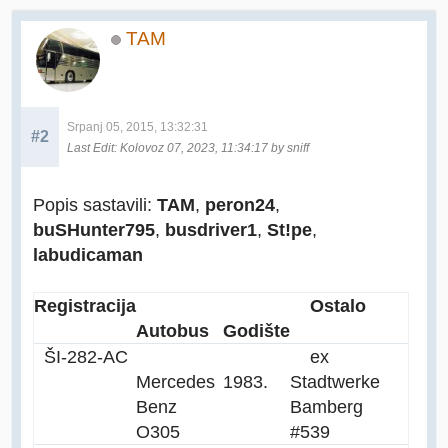
TAM
Srpanj 05, 2015, 13:32:31
#2
Last Edit
: Kolovoz 07, 2023, 11:34:17 by sniff
Popis sastavili:
TAM
,
peron24
,
buSHunter795
,
busdriver1
,
St!pe
,
labudicaman
Registracija
Ostalo
Autobus
Godište
ŠI-282-AC
ex
Mercedes
1983.
Stadtwerke
Benz
Bamberg
O305
#539