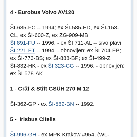
4 - Eurobus Volvo AV120
ŠI-685-FC -- 1994; ex ŠI-585-ED, ex ŠI-153-
CL, ex ŠI-600-Z, ex ZG-909-MB
ŠI 891-FU
-- 1996. - ex ŠI 711-AL -- sivo plavi
ŠI-221-ET
-- 1994. - obnovljen; ex ŠI 704-EB;
ex ŠI-773-BS; ex ŠI-888-BP; ex ŠI-499-Z
ŠI-832-HK - ex
ŠI 323-CG
-- 1996. - obnovljen;
ex ŠI-578-AK
1 - Gräf & Stift GSÜH 270 M 12
ŠI-362-GP - ex
ŠI-582-BN
-- 1992.
5 - Irisbus Citelis
ŠI-996-GH
- ex MPK Krakow #954, (WL-