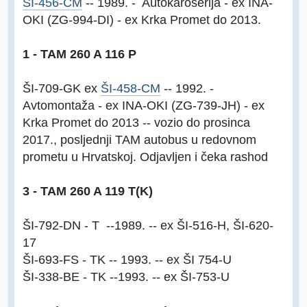
ŠI-456-CM
-- 1989. - Autokaroserija - ex INA-
OKI (ZG-994-DI) - ex Krka Promet do 2013.
1 - TAM 260 A 116 P
ŠI-709-GK ex
ŠI-458-CM
-- 1992. -
Avtomontaža - ex INA-OKI (ZG-739-JH) - ex
Krka Promet do 2013 -- vozio do prosinca
2017., posljednji TAM autobus u redovnom
prometu u Hrvatskoj. Odjavljen i čeka rashod
3 - TAM 260 A 119 T(K)
ŠI-792-DN - T --1989. -- ex ŠI-516-H, ŠI-620-
17
ŠI-693-FS - TK -- 1993. -- ex ŠI 754-U
ŠI-338-BE - TK --1993. -- ex ŠI-753-U