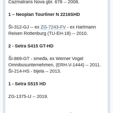
Čazmatrans Nova gbr. 678 -- 2008.
1 – Neoplan Tourliner N 2216SHD
ŠI-312-GJ -- ex
ZG-7243-FV
- ex Hartmann
Reisen Rottenburg (TU-EH-18) -- 2010.
2 - Setra S415 GT-HD
ŠI-869-GT - smeđa, ex Werner Vogel
Omnibusunternehmen, (ERH-V-1444) -- 2011.
ŠI-214-HS - bijela -- 2013.
1 - Setra S515 HD
ZG-1375-IJ -- 2019.