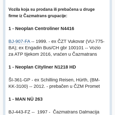
Vozila koja su prodana ili prebačena u druge
firme iz Čazmatrans grupacije:
1 - Neoplan Centroliner N4416
BJ-907-FA
-- 1999. - ex ČZT Vukovar (VU-775-
BA); ex Engadin Bus/CH gbr 100101 -- Vozio
za ATP tijekom 2016, vraćen u Čazmatrans
1 - Neoplan Cityliner N1218 HD
ŠI-361-GP - ex Schilling Reisen, Hürth, (BM-
KK-3100) -- 2012. - prebačen u ČZM Promet
1 - MAN NÜ 263
BJ-443-FZ -- 1997 - Čazmatrans Dalmacija