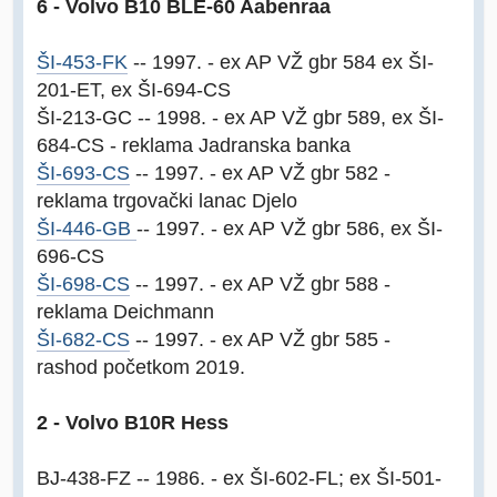
6 - Volvo B10 BLE-60 Aabenraa
ŠI-453-FK
-- 1997. - ex AP VŽ gbr 584 ex ŠI-
201-ET, ex ŠI-694-CS
ŠI-213-GC -- 1998. - ex AP VŽ gbr 589, ex ŠI-
684-CS - reklama Jadranska banka
ŠI-693-CS
-- 1997. - ex AP VŽ gbr 582 -
reklama trgovački lanac Djelo
ŠI-446-GB
-- 1997. - ex AP VŽ gbr 586, ex ŠI-
696-CS
ŠI-698-CS
-- 1997. - ex AP VŽ gbr 588 -
reklama Deichmann
ŠI-682-CS
-- 1997. - ex AP VŽ gbr 585 -
rashod početkom 2019.
2 - Volvo B10R Hess
BJ-438-FZ -- 1986. - ex ŠI-602-FL; ex ŠI-501-