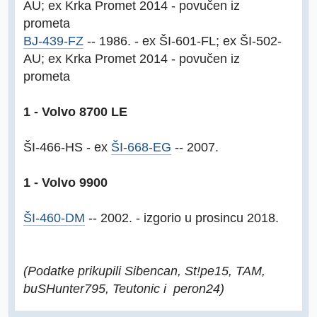
AU; ex Krka Promet 2014 - povučen iz
prometa
BJ-439-FZ
-- 1986. - ex ŠI-601-FL; ex ŠI-502-
AU; ex Krka Promet 2014 - povučen iz
prometa
1 - Volvo 8700 LE
ŠI-466-HS - ex
ŠI-668-EG
-- 2007.
1 - Volvo 9900
ŠI-460-DM
-- 2002. - izgorio u prosincu 2018.
(Podatke prikupili Sibencan, St!pe15, TAM,
buSHunter795, Teutonic i peron24)