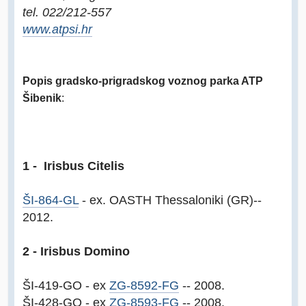
tel. 022/212-557
www.atpsi.hr
Popis gradsko-prigradskog voznog parka ATP
Šibenik
:
1 - Irisbus Citelis
ŠI-864-GL
- ex. OASTH Thessaloniki (GR)--
2012.
2 - Irisbus Domino
ŠI-419-GO - ex
ZG-8592-FG
-- 2008.
ŠI-428-GO - ex
ZG-8593-FG
-- 2008.