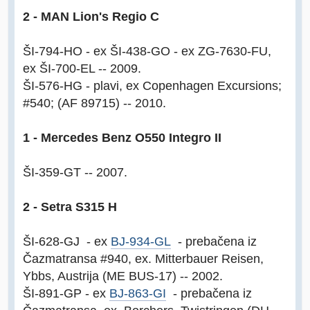
2 - MAN Lion's Regio C
ŠI-794-HO - ex ŠI-438-GO - ex ZG-7630-FU,
ex ŠI-700-EL -- 2009.
ŠI-576-HG - plavi, ex Copenhagen Excursions;
#540; (AF 89715) -- 2010.
1 - Mercedes Benz O550 Integro II
ŠI-359-GT -- 2007.
2 - Setra S315 H
ŠI-628-GJ - ex
BJ-934-GL
- prebačena iz
Čazmatransa #940, ex. Mitterbauer Reisen,
Ybbs, Austrija (ME BUS-17) -- 2002.
ŠI-891-GP - ex
BJ-863-GI
- prebačena iz