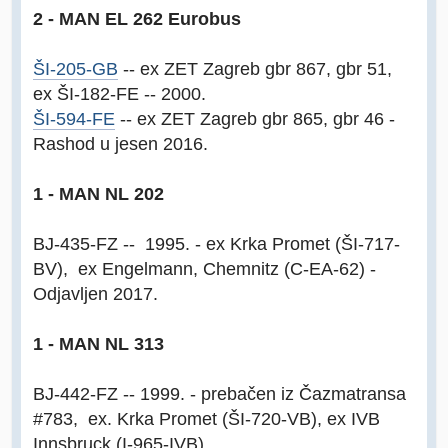
2 - MAN EL 262 Eurobus
ŠI-205-GB
-- ex ZET Zagreb gbr 867, gbr 51,
ex ŠI-182-FE -- 2000.
ŠI-594-FE
-- ex ZET Zagreb gbr 865, gbr 46 -
Rashod u jesen 2016.
1 - MAN NL 202
BJ-435-FZ -- 1995. - ex Krka Promet (ŠI-717-
BV), ex Engelmann, Chemnitz (C-EA-62) -
Odjavljen 2017.
1 - MAN NL 313
BJ-442-FZ -- 1999. - prebačen iz Čazmatransa
#783, ex. Krka Promet (ŠI-720-VB), ex IVB
Innsbruck (I-965-IVB)