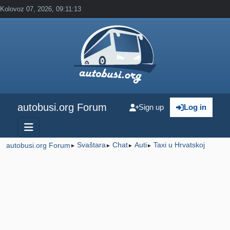
Kolovoz 07, 2026, 09:11:13
autobusi.org Forum
Sign up
Log in
Svaštara
Chat
Auti
Taxi u Hrvatskoj
autobusi.org Forum
►
►
►
►