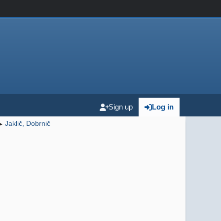
Sign up
Log in
Jaklič, Dobrnič
►