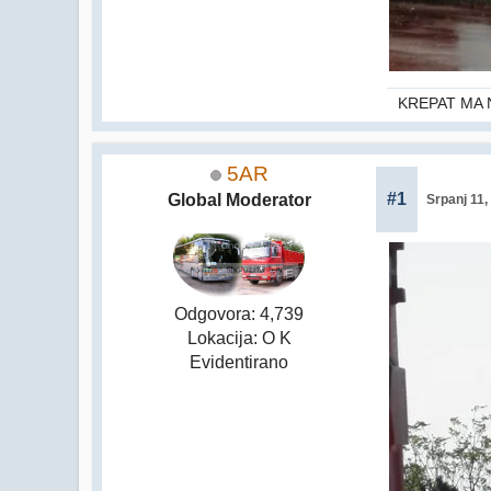
KREPAT MA 
5AR
#1
Global Moderator
Srpanj 11,
Odgovora: 4,739
Lokacija: O K
Evidentirano