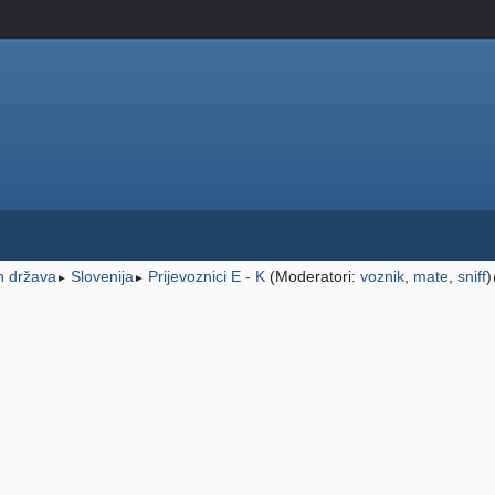
ih država
Slovenija
Prijevoznici E - K
(Moderatori:
voznik
,
mate
,
sniff
)
►
►