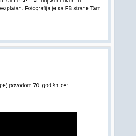
držat če se u Vetrinjskom dvoru u
ezplatan. Fotografija je sa FB strane Tam-
upe) povodom 70. godišnjice: