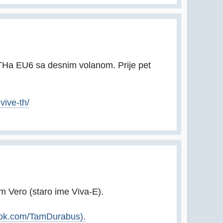
eTHa EU6 sa desnim volanom. Prije pet
ive-th/
m Vero (staro ime Viva-E).
ook.com/TamDurabus).