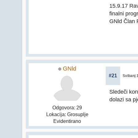
15.9.17 Ra
finalni prog
GNld Član P
GNld
#21
Svibanj 
Sledeči kon
dolazi sa p
Odgovora: 29
Lokacija: Grosuplje
Evidentirano