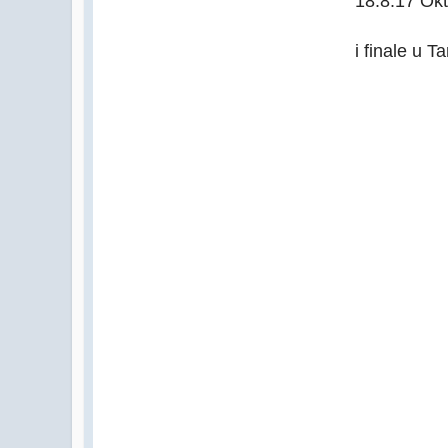
18.8.17 Ok
i finale u T