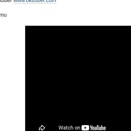
ttober
www.okttober.com
amu