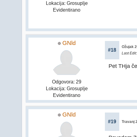
Lokacija: Grosuplje
Evidentirano
GNld
Ožujak 2
#18
Last Edit
Pet THja č
Odgovora: 29
Lokacija: Grosuplje
Evidentirano
GNld
#19
Travanj 