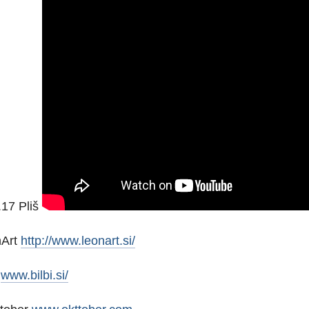
17 Pliš
nArt
http://www.leonart.si/
i
www.bilbi.si/