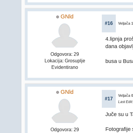
GNld
#16
Veljača 
4.lipnja pr
dana objavl
Odgovora: 29
busa u Bus
Lokacija: Grosuplje
Evidentirano
GNld
Veljača 
#17
Last Edit
Juče su u T
Fotografije
Odgovora: 29