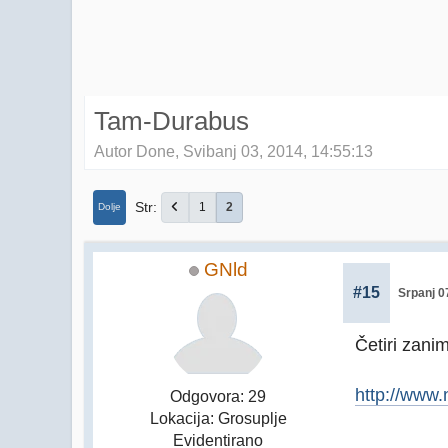
Tam-Durabus
Autor Done, Svibanj 03, 2014, 14:55:13
Str
1
2
Dolje
GNld
#15
Srpanj 0
Četiri zani
http://www.
Odgovora: 29
Lokacija: Grosuplje
Evidentirano