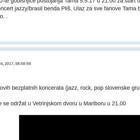
te godišnjice postojanja Tama 5.5.17 u 21.00 za start o
ncert jazzy/brasil benda Pliš. Ulaz za sve fanove Tama b
o. .
04, 2017, 08:50:59
vih bezplatnih koncerata (jazz, rock, pop slovenske gr
 če se održat u Vetrinjskom dvoru u Mariboru u 21.00