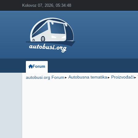
Kolovoz 07, 2026, 05:34:48
Forum
Autobusna tematika
Proizvođači
autobusi.org Forum
►
►
►