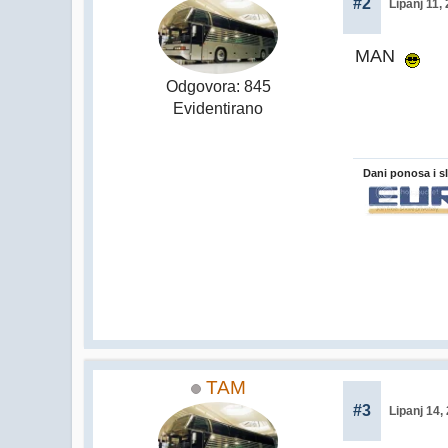
#2
Lipanj 11,
MAN
Odgovora: 845
Evidentirano
Dani ponosa i s
TAM
#3
Lipanj 14,