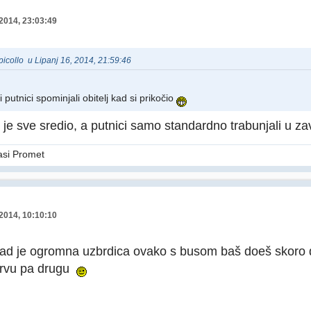
 2014, 23:03:49
npicollo u Lipanj 16, 2014, 21:59:46
 putnici spominjali obitelj kad si prikočio
 je sve sredio, a putnici samo standardno trabunjali u z
asi Promet
 2014, 10:10:10
kad je ogromna uzbrdica ovako s busom baš doeš skoro d
 prvu pa drugu