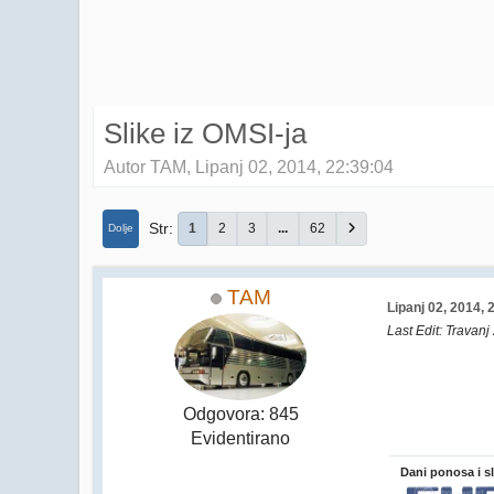
Slike iz OMSI-ja
Autor TAM, Lipanj 02, 2014, 22:39:04
Str
1
2
3
...
62
Dolje
TAM
Lipanj 02, 2014, 
Last Edit
: Travanj
Odgovora: 845
Evidentirano
Dani ponosa i s