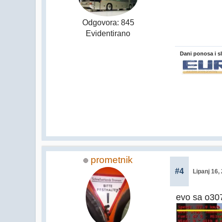
Odgovora: 845
Evidentirano
Dani ponosa i s
prometnik
#4
Lipanj 16,
evo sa o30