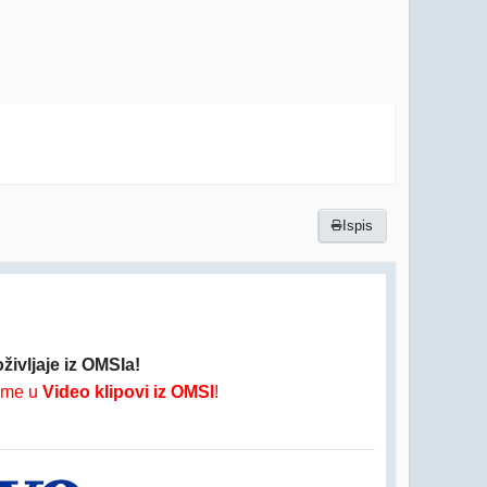
Ispis
oživljaje iz OMSIa!
 ime u
Video klipovi iz OMSI
!