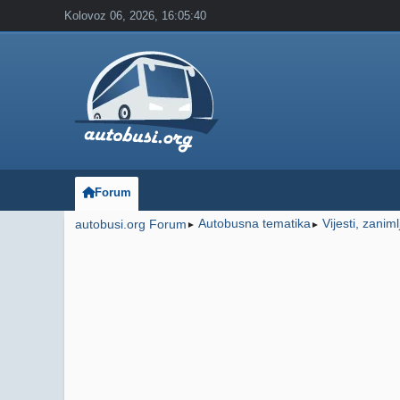
Kolovoz 06, 2026, 16:05:40
Forum
Autobusna tematika
Vijesti, zanim
autobusi.org Forum
►
►