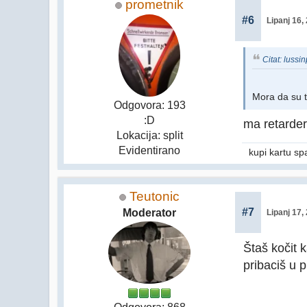
prometnik
#6
Lipanj 16,
Citat: lussi
Mora da su ti
Odgovora: 193
:D
ma retarder
Lokacija: split
Evidentirano
kupi kartu sp
Teutonic
#7
Moderator
Lipanj 17,
Štaš kočit 
pribaciš u