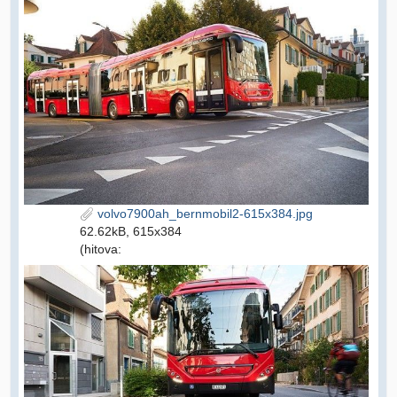
volvo7900ah_bernmobil2-615x384.jpg
62.62kB, 615x384
(hitova: