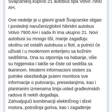
Švajcarskoj kupivši 21 autobus tipa Volvo 7900
AH.
Ove nedelje je u glavni gradi Švajcarske stigao
i poslednji naručenizglobni hibridni autobus
Volvo 7900 AH i sada ih ima ukupno 21. Novi
autobusi su mnogo tiši, manje zagađuju
okolinu od ostalih autobusa u floti, a putnici će
uživati i u modernom enterijeru sa kožnim
sedištima. Ona su otpornija na habanje, više
su higijenska i lakše se čiste od sedišta sa
tkaninom. Moderni informacioni sistem za
putnike obezbeđuje putem monitora sve
informacije o putovanju, presedanjima, kao i
planiranim izmenama linija usled građevinskih
radova ili nekih događaja.
Zahvaljujući kombinaciji električnog i dizel
motora, potrošnja goriva, kao i zagađenje