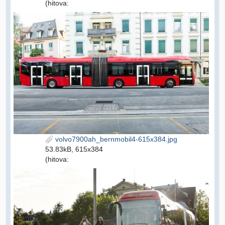
(hitova:
volvo7900ah_bernmobil4-615x384.jpg
53.83kB, 615x384
(hitova: