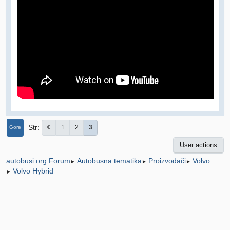
Str
1
2
3
Gore
User actions
Autobusna tematika
Proizvođači
Volvo
autobusi.org Forum
►
►
►
Volvo Hybrid
►