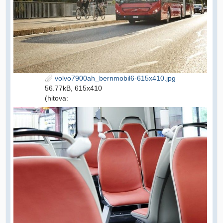
volvo7900ah_bernmobil6-615x410.jpg
56.77kB, 615x410
(hitova: