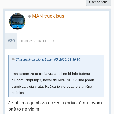
User actions
MAN truck bus
#30
Lipanj 05, 2016, 14:10:16
Citat: lussinpicollo u Lipanj 05, 2016, 13:39:30
Ima sistem za ta treća vrata, ali ne bi htio bubnut
glupost. Naprimjer, novaljski MAN NL263 ima jedan
gumb za troja vrata. Ručica je vjerovatno stanična
kočnica
Je al ima gumb za dozvolu (privolu) a u ovom
baš to ne vidim