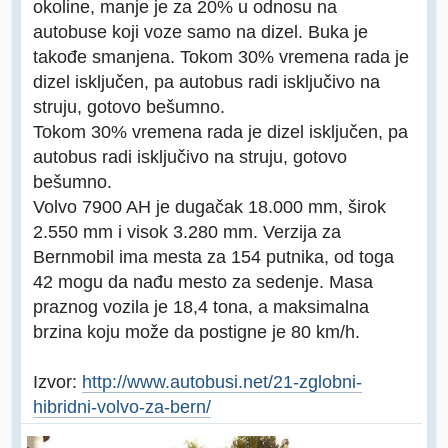
okoline, manje je za 20% u odnosu na
autobuse koji voze samo na dizel. Buka je
takođe smanjena. Tokom 30% vremena rada je
dizel isključen, pa autobus radi isključivo na
struju, gotovo bešumno.
Tokom 30% vremena rada je dizel isključen, pa
autobus radi isključivo na struju, gotovo
bešumno.
Volvo 7900 AH je dugačak 18.000 mm, širok
2.550 mm i visok 3.280 mm. Verzija za
Bernmobil ima mesta za 154 putnika, od toga
42 mogu da nađu mesto za sedenje. Masa
praznog vozila je 18,4 tona, a maksimalna
brzina koju može da postigne je 80 km/h.
Izvor:
http://www.autobusi.net/21-zglobni-
hibridni-volvo-za-bern/