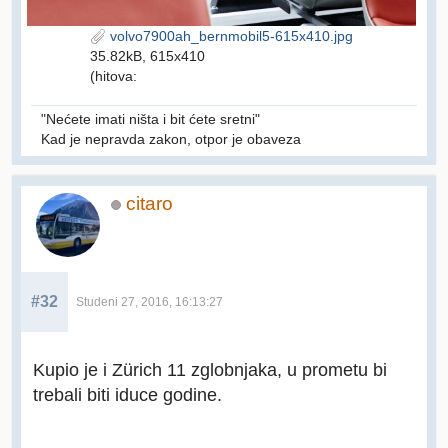
volvo7900ah_bernmobil5-615x410.jpg
35.82kB, 615x410
(hitova:
"Nećete imati ništa i bit ćete sretni"
Kad je nepravda zakon, otpor je obaveza
citaro
#32
Studeni 27, 2016, 16:13:27
Kupio je i Zürich 11 zglobnjaka, u prometu bi
trebali biti iduce godine.