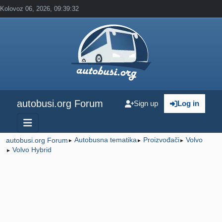
Kolovoz 06, 2026, 09:39:32
autobusi.org Forum
Sign up
Log in
Autobusna tematika
Proizvođači
Volvo
autobusi.org Forum
►
►
►
Volvo Hybrid
►