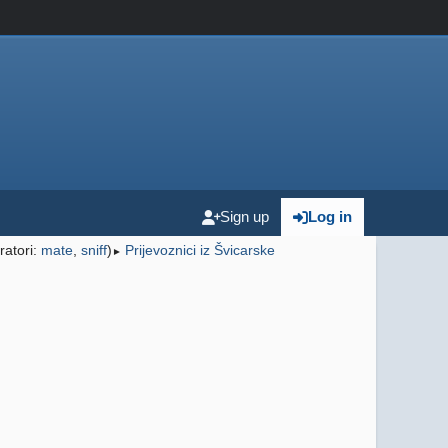
Sign up
Log in
atori:
mate
,
sniff
)
Prijevoznici iz Švicarske
►