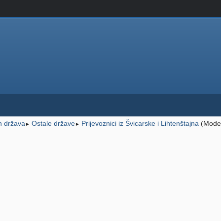
ih država
Ostale države
Prijevoznici iz Švicarske i Lihtenštajna
(Moder
►
►