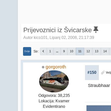
Prijevoznici iz Švicarske
Autor kico101, Lipanj 02, 2008, 21:17:39
Str
1
...
9
10
11
12
13
14
Dolje
gorgoroth
#150
Vel
Straubhaar
Odgovora: 38,235
Lokacija: Kvarner
Evidentirano