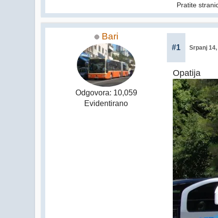
Pratite stran
Bari
#1
Srpanj 14,
Opatija
Odgovora: 10,059
Evidentirano