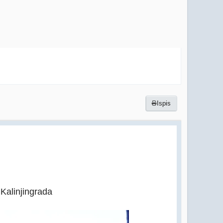
Ispis
alinjingrada