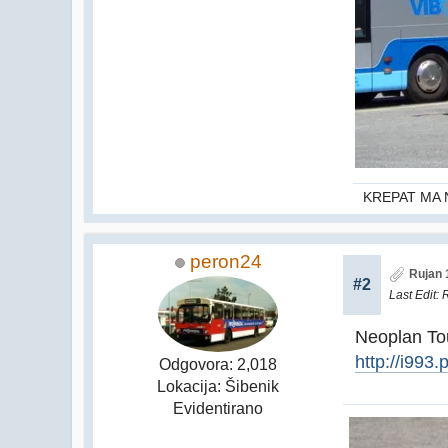
KREPAT MA 
peron24
Rujan 
#2
Last Edit
: 
Neoplan Tou
http://i993
Odgovora: 2,018
Lokacija: Šibenik
Evidentirano