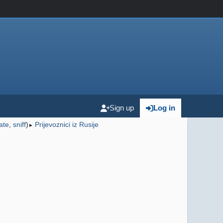
Sign up
Log in
ate
,
sniff
)
Prijevoznici iz Rusije
►