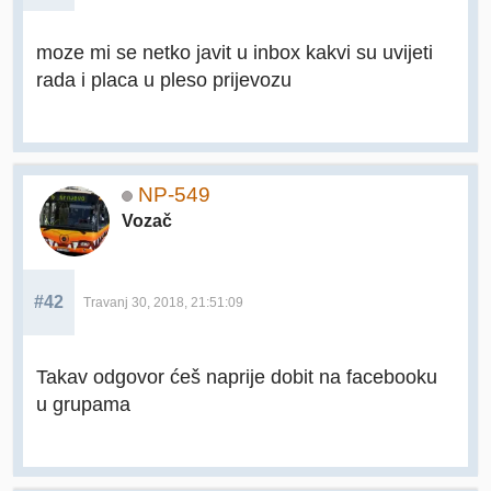
moze mi se netko javit u inbox kakvi su uvijeti
rada i placa u pleso prijevozu
NP-549
Vozač
#42
Travanj 30, 2018, 21:51:09
Takav odgovor ćeš naprije dobit na facebooku
u grupama