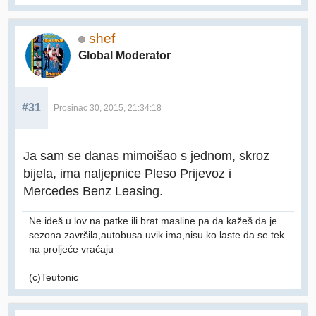
shef
Global Moderator
#31
Prosinac 30, 2015, 21:34:18
Ja sam se danas mimoišao s jednom, skroz
bijela, ima naljepnice Pleso Prijevoz i
Mercedes Benz Leasing.
Ne ideš u lov na patke ili brat masline pa da kažeš da je
sezona završila,autobusa uvik ima,nisu ko laste da se tek
na proljeće vraćaju
(c)Teutonic