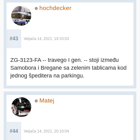
hochdecker
#43
Veljača 14, 2021, 19:33:03
ZG-3123-FA -- travego I gen. -- stoji između
Samobora i Bregane sa zelenim tablicama kod
jednog špeditera na parkingu.
Matej
#44
Veljača 14, 2021, 20:10:04