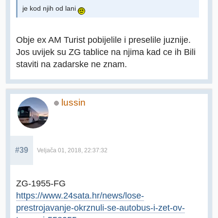
je kod njih od lani
Obje ex AM Turist pobijelile i preselile juznije.
Jos uvijek su ZG tablice na njima kad ce ih Bili
staviti na zadarske ne znam.
lussin
#39
Veljača 01, 2018, 22:37:32
ZG-1955-FG
https://www.24sata.hr/news/lose-
prestrojavanje-okrznuli-se-autobus-i-zet-ov-