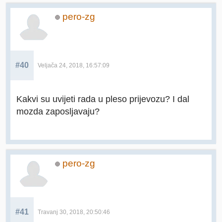
pero-zg
#40
Veljača 24, 2018, 16:57:09
Kakvi su uvijeti rada u pleso prijevozu? I dal
mozda zaposljavaju?
pero-zg
#41
Travanj 30, 2018, 20:50:46