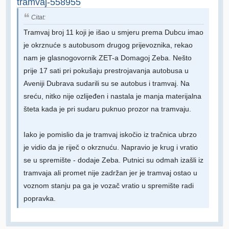
tramvaj-558955
Citat:
Tramvaj broj 11 koji je išao u smjeru prema Dubcu imao
je okrznuće s autobusom drugog prijevoznika, rekao
nam je glasnogovornik ZET-a Domagoj Zeba. Nešto
prije 17 sati pri pokušaju prestrojavanja autobusa u
Aveniji Dubrava sudarili su se autobus i tramvaj. Na
sreću, nitko nije ozlijeđen i nastala je manja materijalna
šteta kada je pri sudaru puknuo prozor na tramvaju.
Iako je pomislio da je tramvaj iskočio iz tračnica ubrzo
je vidio da je riječ o okrznuću. Napravio je krug i vratio
se u spremište - dodaje Zeba. Putnici su odmah izašli iz
tramvaja ali promet nije zadržan jer je tramvaj ostao u
voznom stanju pa ga je vozač vratio u spremište radi
popravka.