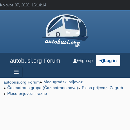
Kolovoz 07, 2026, 15:14:14
autobusi.org Forum
Sign up
Log in
Međugradski prijevoz
autobusi.org Forum
►
Čazmatrans grupa (Čazmatrans nova)
Pleso prijevoz, Zagreb
►
►
Pleso prijevoz - razno
►