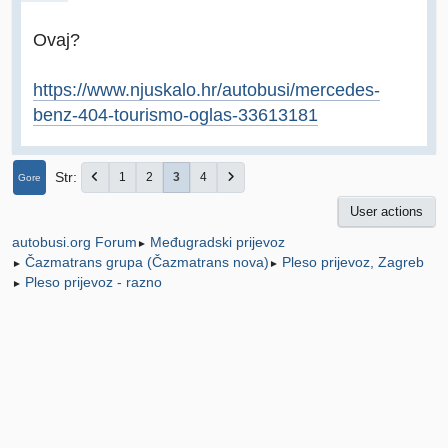
Ovaj?
https://www.njuskalo.hr/autobusi/mercedes-
benz-404-tourismo-oglas-33613181
Str
1
2
3
4
Gore
User actions
Međugradski prijevoz
autobusi.org Forum
►
Čazmatrans grupa (Čazmatrans nova)
Pleso prijevoz, Zagreb
►
►
Pleso prijevoz - razno
►