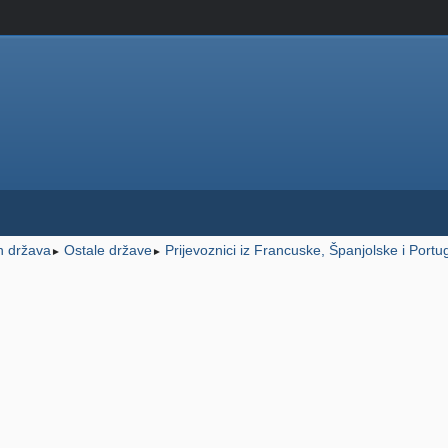
ih država
Ostale države
Prijevoznici iz Francuske, Španjolske i Portu
►
►