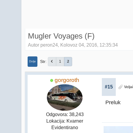
Mugler Voyages (F)
Autor peron24, Kolovoz 04, 2016, 12:35:34
Str
1
2
Dolje
gorgoroth
#15
Velja
Preluk
Odgovora: 38,243
Lokacija: Kvarner
Evidentirano