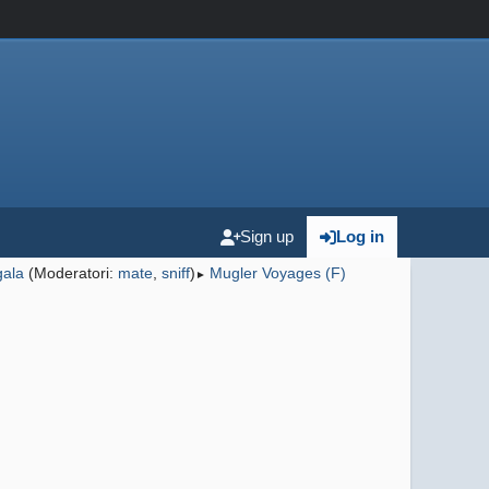
Sign up
Log in
gala
(Moderatori:
mate
,
sniff
)
Mugler Voyages (F)
►