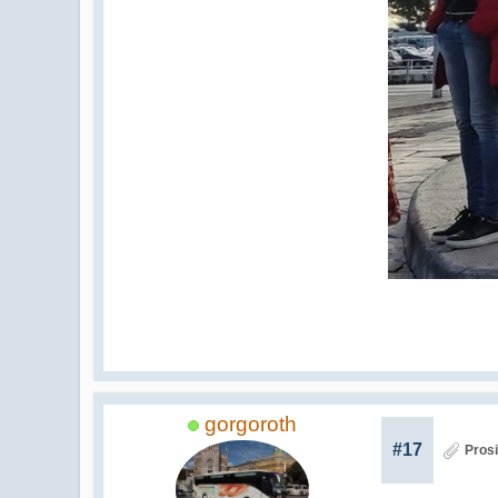
gorgoroth
#17
Prosi