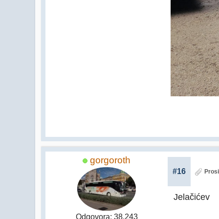
gorgoroth
#16
Prosi
Jelačićev
Odgovora: 38,243