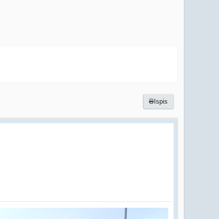
Ispis