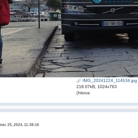
IMG_20241224_114534.jpg
218.07kB, 1024x763
(hitova:
nac 25, 2024, 11:38:16