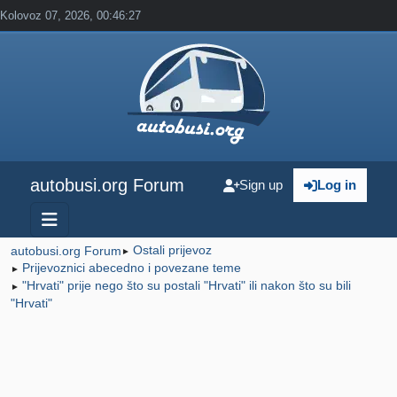
Kolovoz 07, 2026, 00:46:27
autobusi.org Forum
Sign up
Log in
Ostali prijevoz
autobusi.org Forum
►
Prijevoznici abecedno i povezane teme
►
"Hrvati" prije nego što su postali "Hrvati" ili nakon što su bili
►
"Hrvati"