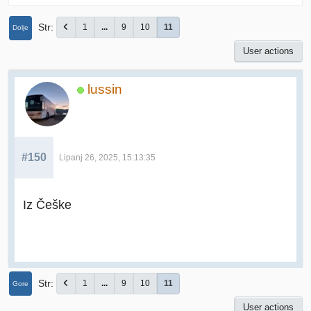
Str
1
...
9
10
11
Dolje
User actions
lussin
#150
Lipanj 26, 2025, 15:13:35
Iz Češke
Str
1
...
9
10
11
Gore
User actions