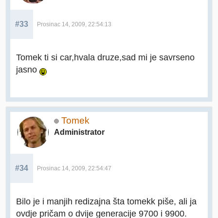
#33
Prosinac 14, 2009, 22:54:13
Tomek ti si car,hvala druze,sad mi je savrseno
jasno
Tomek
Administrator
#34
Prosinac 14, 2009, 22:54:47
Bilo je i manjih redizajna šta tomekk piše, ali ja
ovdje pričam o dvije generacije 9700 i 9900.