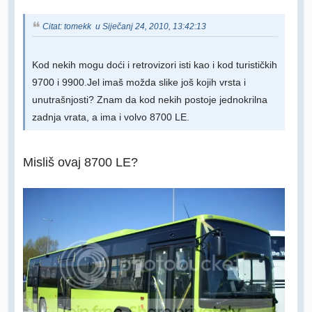
Citat: tomekk u Siječanj 24, 2010, 13:42:13
Kod nekih mogu doći i retrovizori isti kao i kod turističkih
9700 i 9900.Jel imaš možda slike još kojih vrsta i
unutrašnjosti? Znam da kod nekih postoje jednokrilna
zadnja vrata, a ima i volvo 8700 LE.
Misliš ovaj 8700 LE?