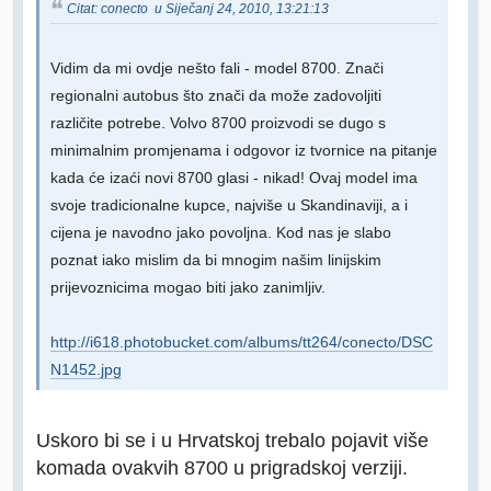
Citat: conecto u Siječanj 24, 2010, 13:21:13
Vidim da mi ovdje nešto fali - model 8700. Znači
regionalni autobus što znači da može zadovoljiti
različite potrebe. Volvo 8700 proizvodi se dugo s
minimalnim promjenama i odgovor iz tvornice na pitanje
kada će izaći novi 8700 glasi - nikad! Ovaj model ima
svoje tradicionalne kupce, najviše u Skandinaviji, a i
cijena je navodno jako povoljna. Kod nas je slabo
poznat iako mislim da bi mnogim našim linijskim
prijevoznicima mogao biti jako zanimljiv.
http://i618.photobucket.com/albums/tt264/conecto/DSC
N1452.jpg
Uskoro bi se i u Hrvatskoj trebalo pojavit više
komada ovakvih 8700 u prigradskoj verziji.