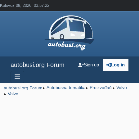
Kolovoz 09, 2026, 03:57:22
autobusi.org Forum
Sign up
Log in
Autobusna tematika
Proizvođači
Volvo
autobusi.org Forum
►
►
►
Volvo
►