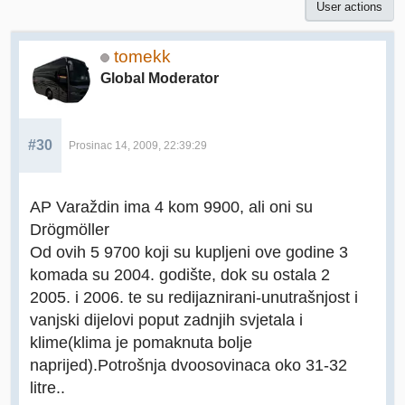
User actions
tomekk
Global Moderator
#30
Prosinac 14, 2009, 22:39:29
AP Varaždin ima 4 kom 9900, ali oni su
Drögmöller
Od ovih 5 9700 koji su kupljeni ove godine 3
komada su 2004. godište, dok su ostala 2
2005. i 2006. te su redijaznirani-unutrašnjost i
vanjski dijelovi poput zadnjih svjetala i
klime(klima je pomaknuta bolje
naprijed).Potrošnja dvoosovinaca oko 31-32
litre..