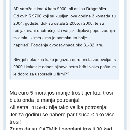
AP Varaždin ima 4 kom 9900, ali oni su Drögmöller
Od ovih 5 9700 koji su kupljeni ove godine 3 komada su
2004. godište, dok su ostala 2 2005. i 2006. te su
redijaznirani-unutrašnjost i vanjski dijelovi poput zadnjih
svjetala i klime(klima je pomaknuta bolje
naprijed).Potrošnja dvoosovinaca oko 31-32 litre..
Btw, jel neko zna kako je gazda euroturista zadovoljan s
9900 i kakav je odnos njihova setra hdh i volvo pošto im
je dobro za usporedit u firmi??
Ma euro 5 mora jos manje trosit ,jer kad trosi
blutu onda je manja potrosnja!
Ali setra 415HD nije tako velika potrosnja!
Jer za godinu se nabere par tisuca € ako vise
trosi!
Znam da su CAZMINI neoplani trosili 30 kad