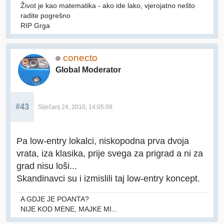
Život je kao matematika - ako ide lako, vjerojatno nešto
radite pogrešno
RIP Grga
conecto
Global Moderator
#43
Siječanj 24, 2010, 14:05:08
Pa low-entry lokalci, niskopodna prva dvoja
vrata, iza klasika, prije svega za prigrad a ni za
grad nisu loši...
Skandinavci su i izmislili taj low-entry koncept.
A GDJE JE POANTA?
NIJE KOD MENE, MAJKE MI...