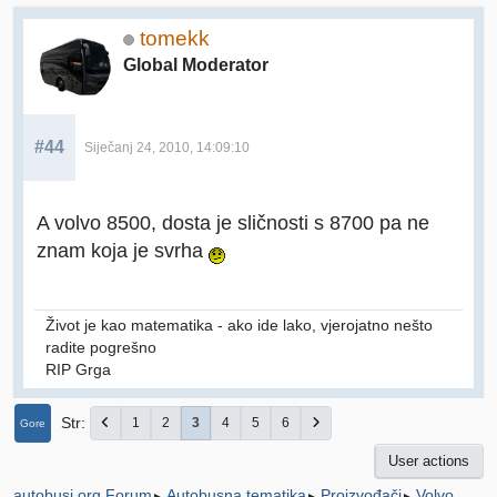
tomekk
Global Moderator
#44
Siječanj 24, 2010, 14:09:10
A volvo 8500, dosta je sličnosti s 8700 pa ne
znam koja je svrha
Život je kao matematika - ako ide lako, vjerojatno nešto
radite pogrešno
RIP Grga
Str
1
2
3
4
5
6
Gore
User actions
Autobusna tematika
Proizvođači
Volvo
autobusi.org Forum
►
►
►