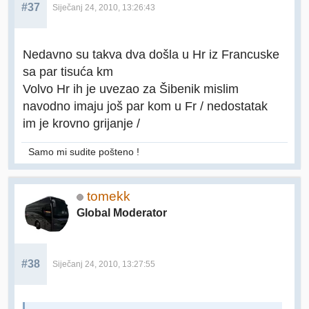
#37
Siječanj 24, 2010, 13:26:43
Nedavno su takva dva došla u Hr iz Francuske
sa par tisuća km
Volvo Hr ih je uvezao za Šibenik mislim
navodno imaju još par kom u Fr / nedostatak
im je krovno grijanje /
Samo mi sudite pošteno !
tomekk
Global Moderator
#38
Siječanj 24, 2010, 13:27:55