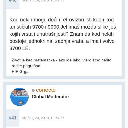
#40
Siječanj 24, 2010, 13:42:13
Kod nekih mogu doći i retrovizori isti kao i kod
turističkih 9700 i 9900.Jel imaš možda slike još
kojih vrsta i unutrašnjosti? Znam da kod nekih
postoje jednokrilna zadnja vrata, a ima i volvo
8700 LE.
Život je kao matematika - ako ide lako, vjerojatno nešto
radite pogrešno
RIP Grga
conecto
Global Moderator
#41
Siječanj 24, 2010, 13:54:37