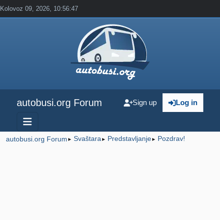
Kolovoz 09, 2026, 10:56:47
autobusi.org Forum
Sign up
Log in
Svaštara
Predstavljanje
Pozdrav!
autobusi.org Forum
►
►
►