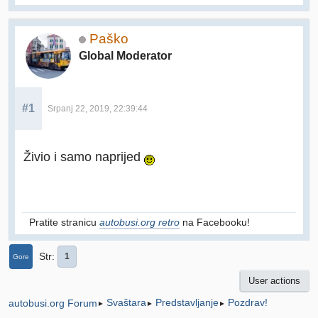
Paško
Global Moderator
#1
Srpanj 22, 2019, 22:39:44
Živio i samo naprijed
Pratite stranicu
autobusi.org retro
na Facebooku!
Str
1
Gore
User actions
Svaštara
Predstavljanje
Pozdrav!
autobusi.org Forum
►
►
►