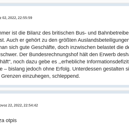
z 02, 2022, 22:55:59
mer ist die Bilanz des britischen Bus- und Bahnbetreibe
st. Auch er gehört zu den größten Auslandsbeteiligunge
an sich gute Geschäfte, doch inzwischen belastet die def
schwer. Der Bundesrechnungshof hält den Erwerb deshal
häft", noch dazu gebe es ,,erhebliche Informationsdefizite
te – bislang jedoch ohne Erfolg. Unterdessen gestalten
r Grenzen einzuhegen, schleppend.
ovoz 22, 2022, 22:54:42
za otpis