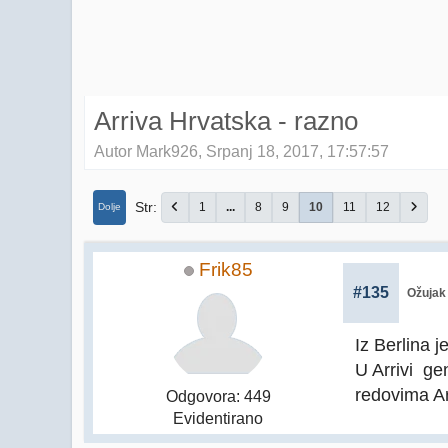
Arriva Hrvatska - razno
Autor Mark926, Srpanj 18, 2017, 17:57:57
Str
1
...
8
9
10
11
12
Dolje
Frik85
#135
Ožujak 
Iz Berlina j
U Arrivi ge
redovima Ar
Odgovora: 449
Evidentirano