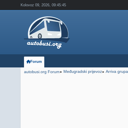
Kolovoz 09, 2026, 09:45:45
Forum
Međugradski prijevoz
Arriva grupa
autobusi.org Forum
►
►