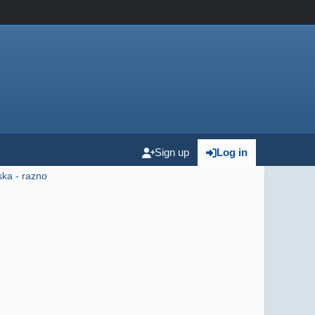
Sign up
Log in
ska - razno