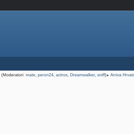
(Moderatori:
mate
,
peron24
,
actros
,
Dreamwalker
,
sniff
)
Arriva Hrvat
►