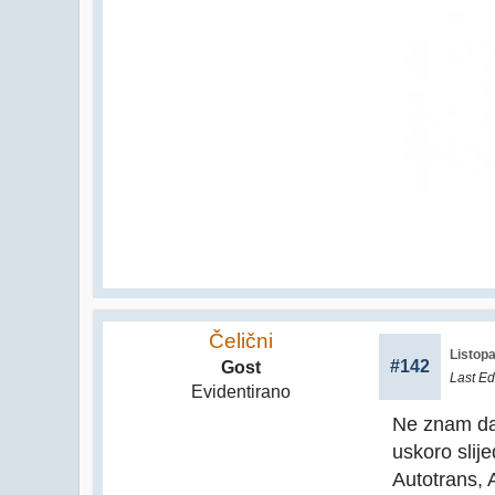
Čelični
Listopa
#142
Gost
Last Ed
Evidentirano
Ne znam da 
uskoro slije
Autotrans, 