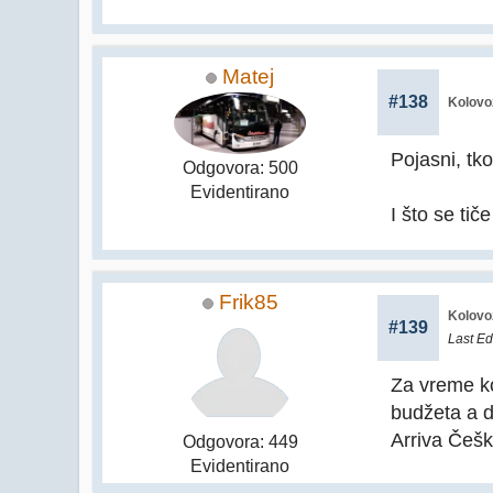
Matej
#138
Kolovoz
Pojasni, tk
Odgovora: 500
Evidentirano
I što se tič
Frik85
Kolovo
#139
Last Ed
Za vreme ko
budžeta a d
Arriva Češka
Odgovora: 449
Evidentirano