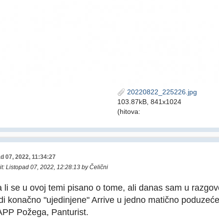
20220822_225226.jpg
103.87kB, 841x1024
(hitova:
d 07, 2022, 11:34:27
it
: Listopad 07, 2022, 12:28:13 by Čelični
li se u ovoj temi pisano o tome, ali danas sam u razgo
di konačno "ujedinjene" Arrive u jedno matično poduzeće t
APP Požega, Panturist.