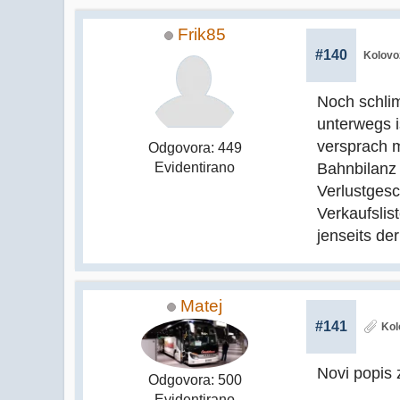
Frik85
#140
Kolovo
Noch schlim
unterwegs i
versprach m
Odgovora: 449
Bahnbilanz 
Evidentirano
Verlustgesc
Verkaufslis
jenseits de
Matej
#141
Kol
Novi popis 
Odgovora: 500
Evidentirano