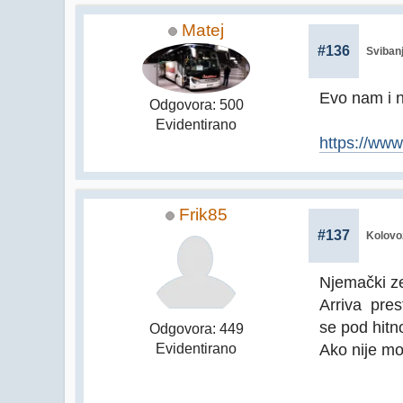
Matej
#136
Svibanj
Evo nam i 
Odgovora: 500
Evidentirano
https://www
Frik85
#137
Kolovo
Njemački ze
Arriva prest
se pod hitno
Odgovora: 449
Ako nije mo
Evidentirano