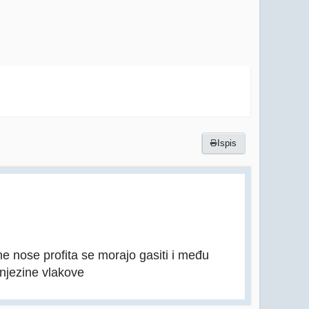
Ispis
ne nose profita se morajo gasiti i među
 njezine vlakove