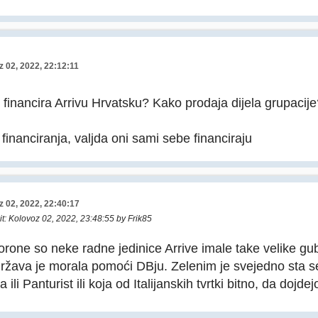
 02, 2022, 22:12:11
o financira Arrivu Hrvatsku? Kako prodaja dijela grupacij
e financiranja, valjda oni sami sebe financiraju
z 02, 2022, 22:40:17
it
: Kolovoz 02, 2022, 23:48:55 by Frik85
rone so neke radne jedinice Arrive imale take velike gu
ržava je morala pomoći DBju. Zelenim je svejedno sta se 
 ili Panturist ili koja od Italijanskih tvrtki bitno, da dojd