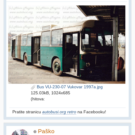
Bus VU-230-07 Vukovar 1997a.jpg
125.03kB, 1024x685
(hitova:
Pratite stranicu
autobusi.org retro
na Facebooku!
Paško