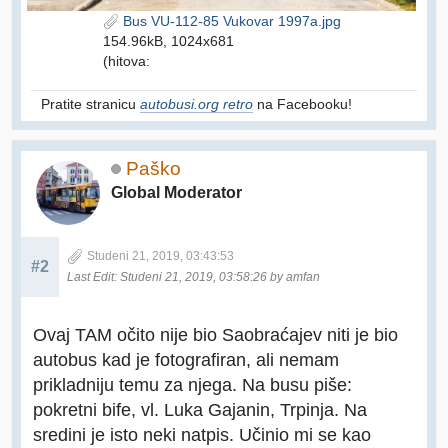
Bus VU-112-85 Vukovar 1997a.jpg
154.96kB, 1024x681
(hitova:
Pratite stranicu
autobusi.org retro
na Facebooku!
Paško
Global Moderator
Studeni 21, 2019, 03:43:53
#2
Last Edit
: Studeni 21, 2019, 03:58:26 by amfan
Ovaj TAM očito nije bio Saobraćajev niti je bio
autobus kad je fotografiran, ali nemam
prikladniju temu za njega. Na busu piše:
pokretni bife, vl. Luka Gajanin, Trpinja. Na
sredini je isto neki natpis. Učinio mi se kao