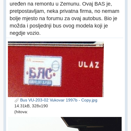
uređen na remontu u Zemunu. Ovaj BAS je,
pretpostavljam, neka privatna firma, no nemam
bolje mjesto na forumu za ovaj autobus. Bio je
možda i posljednji bus ovog modela koji je
negdje vozio.
Bus VU-203-02 Vukovar 1997b - Copy.jpg
14.31kB, 328x190
(hitova: