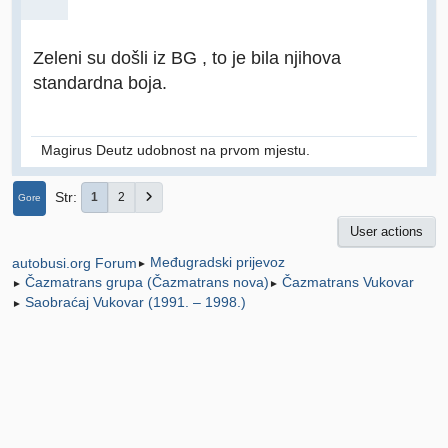
Zeleni su došli iz BG , to je bila njihova
standardna boja.
Magirus Deutz udobnost na prvom mjestu.
Str
1
2
Gore
User actions
Međugradski prijevoz
autobusi.org Forum
►
Čazmatrans grupa (Čazmatrans nova)
Čazmatrans Vukovar
►
►
Saobraćaj Vukovar (1991. – 1998.)
►