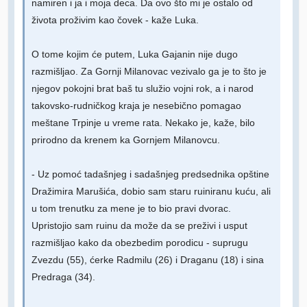
namiren i ja i moja deca. Da ovo što mi je ostalo od
života proživim kao čovek - kaže Luka.
O tome kojim će putem, Luka Gajanin nije dugo
razmišljao. Za Gornji Milanovac vezivalo ga je to što je
njegov pokojni brat baš tu služio vojni rok, a i narod
takovsko-rudničkog kraja je nesebično pomagao
meštane Trpinje u vreme rata. Nekako je, kaže, bilo
prirodno da krenem ka Gornjem Milanovcu.
- Uz pomoć tadašnjeg i sadašnjeg predsednika opštine
Dražimira Marušića, dobio sam staru ruiniranu kuću, ali
u tom trenutku za mene je to bio pravi dvorac.
Upristojio sam ruinu da može da se preživi i usput
razmišljao kako da obezbedim porodicu - suprugu
Zvezdu (55), ćerke Radmilu (26) i Draganu (18) i sina
Predraga (34).