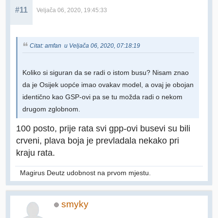
#11
Veljača 06, 2020, 19:45:33
Citat: amfan u Veljača 06, 2020, 07:18:19
Koliko si siguran da se radi o istom busu? Nisam znao
da je Osijek uopće imao ovakav model, a ovaj je obojan
identično kao GSP-ovi pa se tu možda radi o nekom
drugom zglobnom.
100 posto, prije rata svi gpp-ovi busevi su bili
crveni, plava boja je prevladala nekako pri
kraju rata.
Magirus Deutz udobnost na prvom mjestu.
smyky