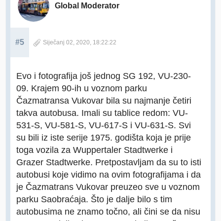
Global Moderator
#5
Siječanj 02, 2020, 18:22:22
Evo i fotografija još jednog SG 192, VU-230-
09. Krajem 90-ih u voznom parku
Čazmatransa Vukovar bila su najmanje četiri
takva autobusa. Imali su tablice redom: VU-
531-S, VU-581-S, VU-617-S i VU-631-S. Svi
su bili iz iste serije 1975. godišta koja je prije
toga vozila za Wuppertaler Stadtwerke i
Grazer Stadtwerke. Pretpostavljam da su to isti
autobusi koje vidimo na ovim fotografijama i da
je Čazmatrans Vukovar preuzeo sve u voznom
parku Saobraćaja. Što je dalje bilo s tim
autobusima ne znamo točno, ali čini se da nisu