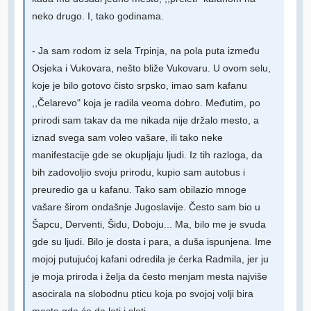
neko drugo. I, tako godinama.
- Ja sam rodom iz sela Trpinja, na pola puta između
Osjeka i Vukovara, nešto bliže Vukovaru. U ovom selu,
koje je bilo gotovo čisto srpsko, imao sam kafanu
,,Čelarevo" koja je radila veoma dobro. Međutim, po
prirodi sam takav da me nikada nije držalo mesto, a
iznad svega sam voleo vašare, ili tako neke
manifestacije gde se okupljaju ljudi. Iz tih razloga, da
bih zadovoljio svoju prirodu, kupio sam autobus i
preuredio ga u kafanu. Tako sam obilazio mnoge
vašare širom ondašnje Jugoslavije. Često sam bio u
Šapcu, Derventi, Šidu, Doboju... Ma, bilo me je svuda
gde su ljudi. Bilo je dosta i para, a duša ispunjena. Ime
mojoj putujućoj kafani odredila je ćerka Radmila, jer ju
je moja priroda i želja da često menjam mesta najviše
asocirala na slobodnu pticu koja po svojoj volji bira