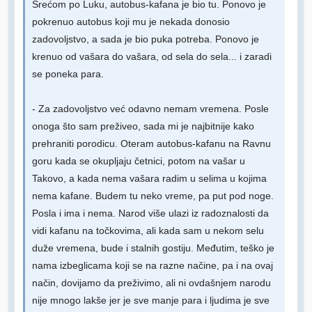
Srećom po Luku, autobus-kafana je bio tu. Ponovo je
pokrenuo autobus koji mu je nekada donosio
zadovoljstvo, a sada je bio puka potreba. Ponovo je
krenuo od vašara do vašara, od sela do sela... i zaradi
se poneka para.
- Za zadovoljstvo već odavno nemam vremena. Posle
onoga što sam preživeo, sada mi je najbitnije kako
prehraniti porodicu. Oteram autobus-kafanu na Ravnu
goru kada se okupljaju četnici, potom na vašar u
Takovo, a kada nema vašara radim u selima u kojima
nema kafane. Budem tu neko vreme, pa put pod noge.
Posla i ima i nema. Narod više ulazi iz radoznalosti da
vidi kafanu na točkovima, ali kada sam u nekom selu
duže vremena, bude i stalnih gostiju. Međutim, teško je
nama izbeglicama koji se na razne načine, pa i na ovaj
način, dovijamo da preživimo, ali ni ovdašnjem narodu
nije mnogo lakše jer je sve manje para i ljudima je sve