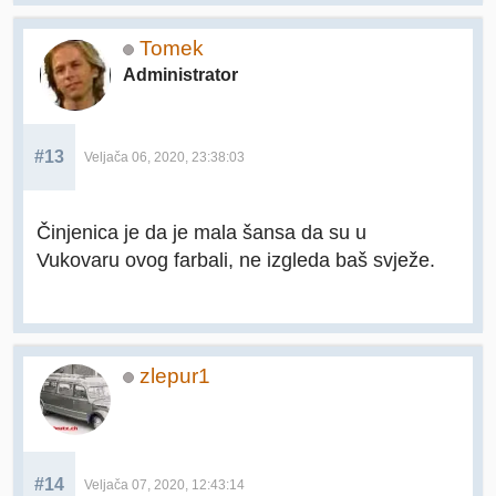
Tomek
Administrator
#13
Veljača 06, 2020, 23:38:03
Činjenica je da je mala šansa da su u
Vukovaru ovog farbali, ne izgleda baš svježe.
zlepur1
#14
Veljača 07, 2020, 12:43:14