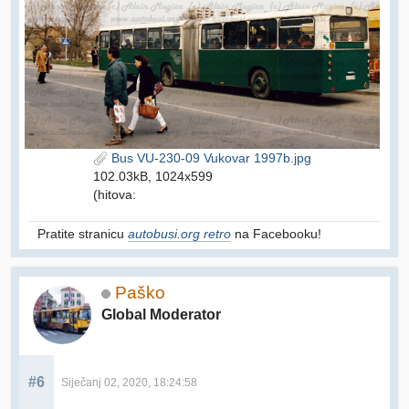
Bus VU-230-09 Vukovar 1997b.jpg
102.03kB, 1024x599
(hitova:
Pratite stranicu
autobusi.org retro
na Facebooku!
Paško
Global Moderator
#6
Siječanj 02, 2020, 18:24:58