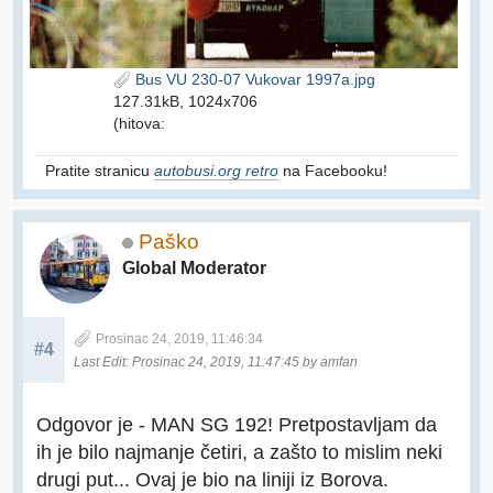
Bus VU 230-07 Vukovar 1997a.jpg
127.31kB, 1024x706
(hitova:
Pratite stranicu
autobusi.org retro
na Facebooku!
Paško
Global Moderator
Prosinac 24, 2019, 11:46:34
#4
Last Edit
: Prosinac 24, 2019, 11:47:45 by amfan
Odgovor je - MAN SG 192! Pretpostavljam da
ih je bilo najmanje četiri, a zašto to mislim neki
drugi put... Ovaj je bio na liniji iz Borova.