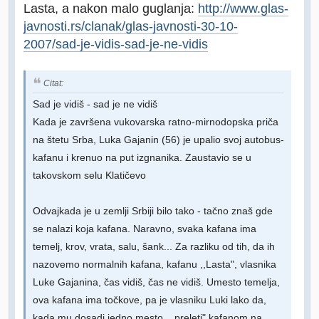
Lasta, a nakon malo guglanja:
http://www.glas-
javnosti.rs/clanak/glas-javnosti-30-10-
2007/sad-je-vidis-sad-je-ne-vidis
Citat:
Sad je vidiš - sad je ne vidiš
Kada je završena vukovarska ratno-mirnodopska priča
na štetu Srba, Luka Gajanin (56) je upalio svoj autobus-
kafanu i krenuo na put izgnanika. Zaustavio se u
takovskom selu Klatičevo
Odvajkada je u zemlji Srbiji bilo tako - tačno znaš gde
se nalazi koja kafana. Naravno, svaka kafana ima
temelj, krov, vrata, salu, šank... Za razliku od tih, da ih
nazovemo normalnih kafana, kafanu ,,Lasta", vlasnika
Luke Gajanina, čas vidiš, čas ne vidiš. Umesto temelja,
ova kafana ima točkove, pa je vlasniku Luki lako da,
kada mu dosadi jedno mesto, ,,preleti" kafanom na