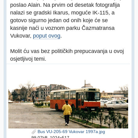
poslao Alain. Na prvim od desetak fotografija
nalazi se gradski Ikarus, moguće IK-115, a
gotovo sigurno jedan od onih koje će se
kasnije naći u voznom parku Čazmatransa
Vukovar,
poput ovog
.
Molit ću vas bez političkih prepucavanja u ovoj
osjetljivoj temi.
Bus VU-205-69 Vukovar 1997a.jpg
99.07kB, 1024x517