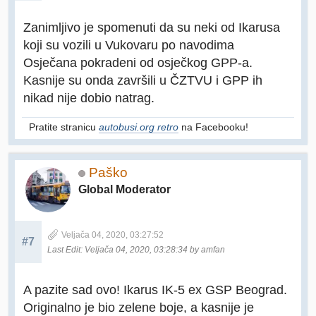
Zanimljivo je spomenuti da su neki od Ikarusa
koji su vozili u Vukovaru po navodima
Osječana pokradeni od osječkog GPP-a.
Kasnije su onda završili u ČZTVU i GPP ih
nikad nije dobio natrag.
Pratite stranicu
autobusi.org retro
na Facebooku!
Paško
Global Moderator
Veljača 04, 2020, 03:27:52
#7
Last Edit
: Veljača 04, 2020, 03:28:34 by amfan
A pazite sad ovo! Ikarus IK-5 ex GSP Beograd.
Originalno je bio zelene boje, a kasnije je