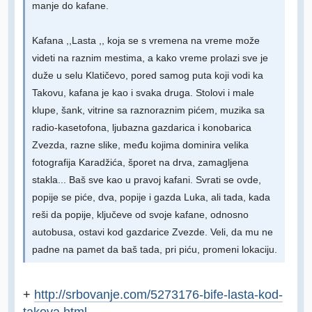
manje do kafane.
Kafana ,,Lasta ,, koja se s vremena na vreme može
videti na raznim mestima, a kako vreme prolazi sve je
duže u selu Klatičevo, pored samog puta koji vodi ka
Takovu, kafana je kao i svaka druga. Stolovi i male
klupe, šank, vitrine sa raznoraznim pićem, muzika sa
radio-kasetofona, ljubazna gazdarica i konobarica
Zvezda, razne slike, među kojima dominira velika
fotografija Karadžića, šporet na drva, zamagljena
stakla... Baš sve kao u pravoj kafani. Svrati se ovde,
popije se piće, dva, popije i gazda Luka, ali tada, kada
reši da popije, ključeve od svoje kafane, odnosno
autobusa, ostavi kod gazdarice Zvezde. Veli, da mu ne
padne na pamet da baš tada, pri piću, promeni lokaciju.
+
http://srbovanje.com/5273176-bife-lasta-kod-
takova.html