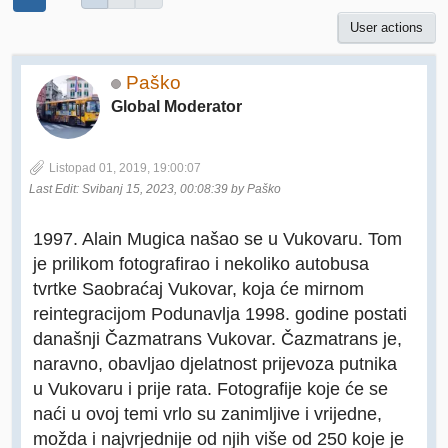
User actions
Paško
Global Moderator
Listopad 01, 2019, 19:00:07
Last Edit
: Svibanj 15, 2023, 00:08:39 by Paško
1997. Alain Mugica našao se u Vukovaru. Tom
je prilikom fotografirao i nekoliko autobusa
tvrtke Saobraćaj Vukovar, koja će mirnom
reintegracijom Podunavlja 1998. godine postati
današnji Čazmatrans Vukovar. Čazmatrans je,
naravno, obavljao djelatnost prijevoza putnika
u Vukovaru i prije rata. Fotografije koje će se
naći u ovoj temi vrlo su zanimljive i vrijedne,
možda i najvrjednije od njih više od 250 koje je