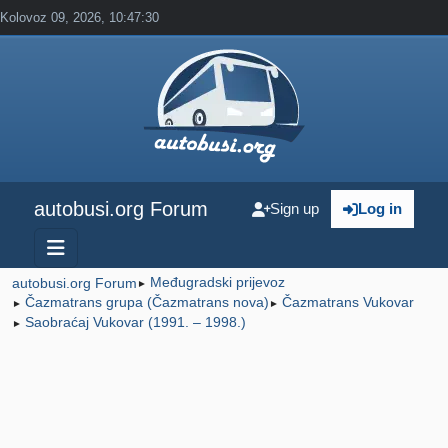
Kolovoz 09, 2026, 10:47:30
autobusi.org Forum
Sign up
Log in
Međugradski prijevoz
autobusi.org Forum
►
Čazmatrans grupa (Čazmatrans nova)
Čazmatrans Vukovar
►
►
Saobraćaj Vukovar (1991. – 1998.)
►