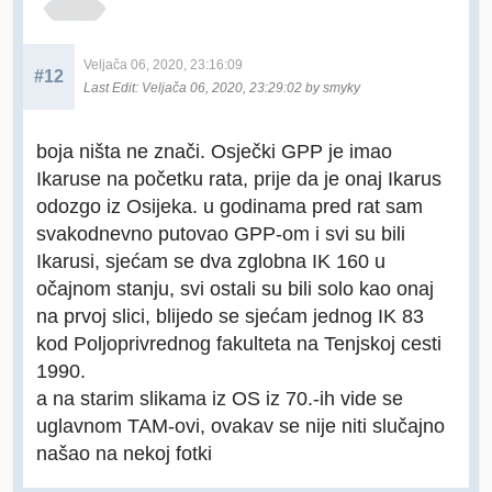
Veljača 06, 2020, 23:16:09
#12
Last Edit
: Veljača 06, 2020, 23:29:02 by smyky
boja ništa ne znači. Osječki GPP je imao
Ikaruse na početku rata, prije da je onaj Ikarus
odozgo iz Osijeka. u godinama pred rat sam
svakodnevno putovao GPP-om i svi su bili
Ikarusi, sjećam se dva zglobna IK 160 u
očajnom stanju, svi ostali su bili solo kao onaj
na prvoj slici, blijedo se sjećam jednog IK 83
kod Poljoprivrednog fakulteta na Tenjskoj cesti
1990.
a na starim slikama iz OS iz 70.-ih vide se
uglavnom TAM-ovi, ovakav se nije niti slučajno
našao na nekoj fotki