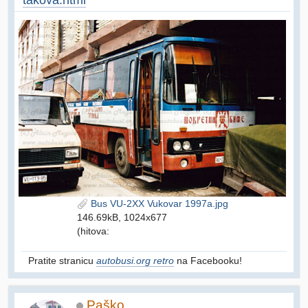
Bus VU-2XX Vukovar 1997a.jpg
146.69kB, 1024x677
(hitova:
Pratite stranicu
autobusi.org retro
na Facebooku!
Paško