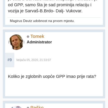
od GPP, samo šta je sad prominija relaciju i
vozija je Sarvaš-B.Brdo- Dalj- Vukovar.
Magirus Deutz udobnost na prvom mjestu.
Tomek
Administrator
#9
Veljača 05, 2020, 21:33:07
Koliko je zglobnih uopće GPP imao prije rata?
Paško