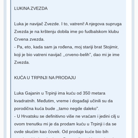
LUKINA ZVEZDA
Luka je navijač Zvezde. I to, vatreni! A njegova supruga
Zvezda je na krštenju dobila ime po fudbalskom klubu
Crvena zvezda.
- Pa, eto, kada sam ja rođena, moj stariji brat Stojimir,
koji je bio vatreni navijač ,,crveno-belih", dao mi je ime
Zvezda.
KUĆA U TRPINJI NA PRODAJU
Luka Gajanin u Trpinji ima kuću od 350 metara
kvadratnih. Međutim, vreme i događaji učinili su da
porodična kuća bude ,,tamo negde daleko".
- U Hrvatsku se definitivno više ne vraćam i jedini cilj u
ovom trenutku mi je da prodam kuću u Trpinji i da se
ovde skućim kao čovek. Od prodaje kuće bio bih