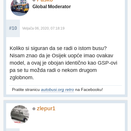
Global Moderator
#10
Veljača 06, 2020, 07:18:19
Koliko si siguran da se radi o istom busu?
Nisam znao da je Osijek uopće imao ovakav
model, a ovaj je obojan identično kao GSP-ovi
pa se tu možda radi o nekom drugom
zglobnom.
Pratite stranicu
autobusi.org retro
na Facebooku!
zlepur1