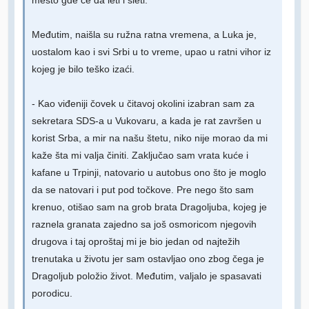
mesto gde će da leti i sleti.
Međutim, naišla su ružna ratna vremena, a Luka je,
uostalom kao i svi Srbi u to vreme, upao u ratni vihor iz
kojeg je bilo teško izaći.
- Kao viđeniji čovek u čitavoj okolini izabran sam za
sekretara SDS-a u Vukovaru, a kada je rat završen u
korist Srba, a mir na našu štetu, niko nije morao da mi
kaže šta mi valja činiti. Zaključao sam vrata kuće i
kafane u Trpinji, natovario u autobus ono što je moglo
da se natovari i put pod točkove. Pre nego što sam
krenuo, otišao sam na grob brata Dragoljuba, kojeg je
raznela granata zajedno sa još osmoricom njegovih
drugova i taj oproštaj mi je bio jedan od najtežih
trenutaka u životu jer sam ostavljao ono zbog čega je
Dragoljub položio život. Međutim, valjalo je spasavati
porodicu.