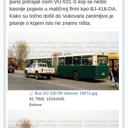
puno potrajali osim VU-531-S koji se nešto
kasnije pojavio u matičnoj firmi kao BJ-418-DA.
Kako su točno došli do Vukovara zanimljivo je
pitanje o kojem isto ne znamo ništa.
Bus VU-230-09 Vukovar 1997a.jpg
92.79kB, 1024x540
(hitova: