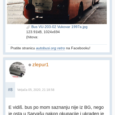
Bus VU-203-02 Vukovar 1997a.jpg
123.91kB, 1024x694
(hitova:
Pratite stranicu
autobusi.org retro
na Facebooku!
zlepur1
#8
Veljača 05, 2020, 21:18:58
E vidiš. bus po mom saznanju nije iz BG, nego
je osta u Sarvašu nakon okupacije i ukraden je