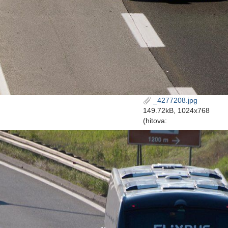
_4277208.jpg
149.72kB, 1024x768
(hitova: