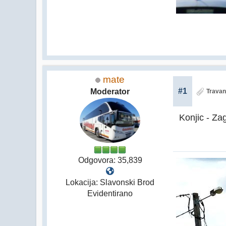
mate
#1
Moderator
Travan
Konjic - Za
Odgovora: 35,839
Lokacija: Slavonski Brod
Evidentirano