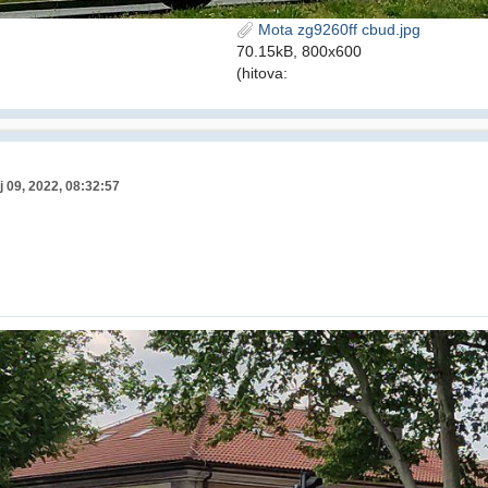
Mota zg9260ff cbud.jpg
70.15kB, 800x600
(hitova:
j 09, 2022, 08:32:57