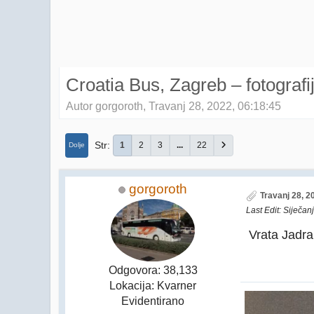
Croatia Bus, Zagreb – fotografij
Autor gorgoroth, Travanj 28, 2022, 06:18:45
Str
1
2
3
...
22
Dolje
gorgoroth
Travanj 28, 2
Last Edit
: Siječan
Vrata Jadr
Odgovora: 38,133
Lokacija: Kvarner
Evidentirano