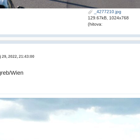
_4277210.jpg
129.67kB, 1024x768
(hitova:
j 29, 2022, 21:43:00
greb/Wien