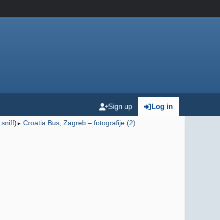
Sign up
Log in
,
sniff
)
Croatia Bus, Zagreb – fotografije (2)
►