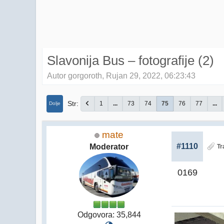
Slavonija Bus – fotografije (2)
Autor gorgoroth, Rujan 29, 2022, 06:23:43
Str
1
...
73
74
75
76
77
...
Dolje
mate
#1110
Moderator
Tr
0169
Odgovora: 35,844