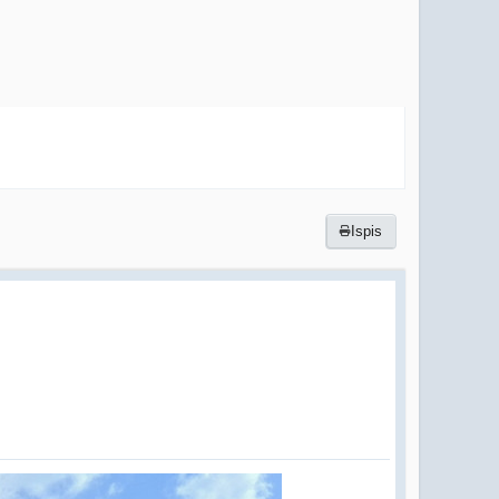
Ispis