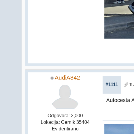
AudiA842
#1111
Tr
Autocesta 
Odgovora: 2,000
Lokacija: Cernik 35404
Evidentirano