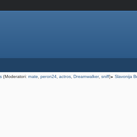
s
(Moderatori:
mate
,
peron24
,
actros
,
Dreamwalker
,
sniff
)
Slavonija Bu
►