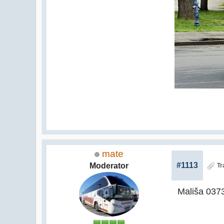
mate
#1113
Moderator
Tr
Mališa 037