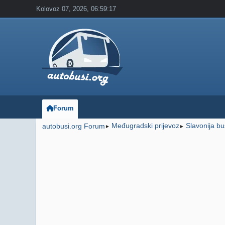
Kolovoz 07, 2026, 06:59:17
Forum
Međugradski prijevoz
Slavonija bu
autobusi.org Forum
►
►