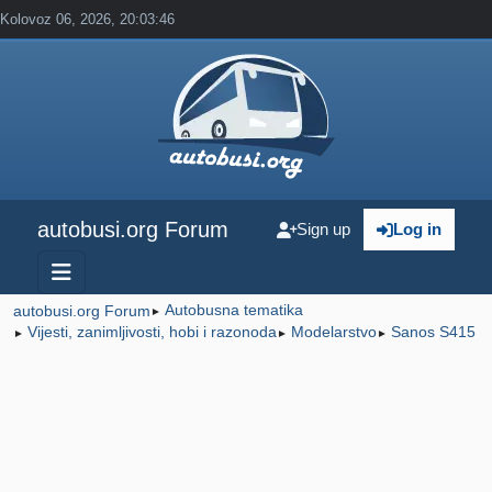
Kolovoz 06, 2026, 20:03:46
autobusi.org Forum
Sign up
Log in
Autobusna tematika
autobusi.org Forum
►
Vijesti, zanimljivosti, hobi i razonoda
Modelarstvo
Sanos S415
►
►
►