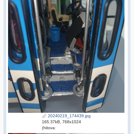
20240219_174439.jpg
165.37kB, 768x1024
(hitova: