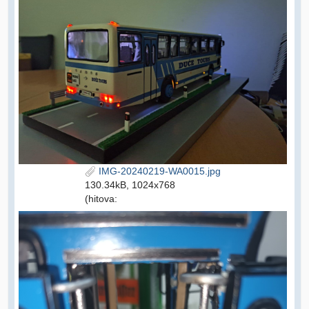
IMG-20240219-WA0015.jpg
130.34kB, 1024x768
(hitova: