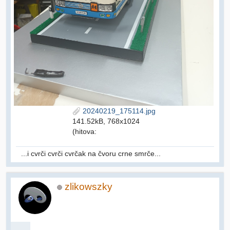
20240219_175114.jpg
141.52kB, 768x1024
(hitova:
...i cvrči cvrči cvrčak na čvoru crne smrče...
zlikowszky