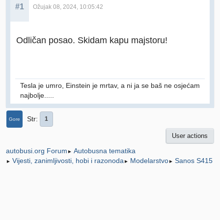
#1
Ožujak 08, 2024, 10:05:42
Odličan posao. Skidam kapu majstoru!
Tesla je umro, Einstein je mrtav, a ni ja se baš ne osjećam
najbolje.....
Str
1
Gore
User actions
Autobusna tematika
autobusi.org Forum
►
Vijesti, zanimljivosti, hobi i razonoda
Modelarstvo
Sanos S415
►
►
►