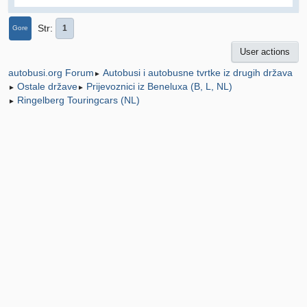
Str
1
Gore
User actions
Autobusi i autobusne tvrtke iz drugih država
autobusi.org Forum
►
Ostale države
Prijevoznici iz Beneluxa (B, L, NL)
►
►
Ringelberg Touringcars (NL)
►