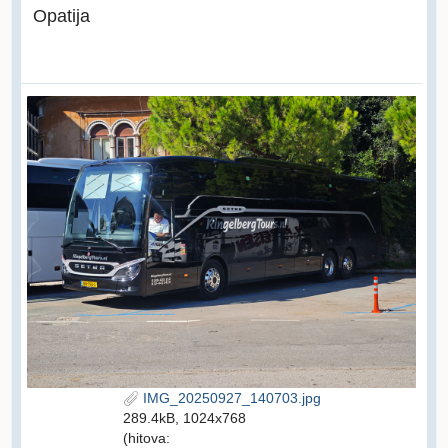
Opatija
IMG_20250927_140703.jpg
289.4kB, 1024x768
(hitova: