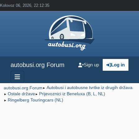
Kolovoz 06, 2026, 22:12:35
autobusi.org Forum
Sign up
Log in
Autobusi i autobusne tvrtke iz drugih država
autobusi.org Forum
►
Ostale države
Prijevoznici iz Beneluxa (B, L, NL)
►
►
Ringelberg Touringcars (NL)
►