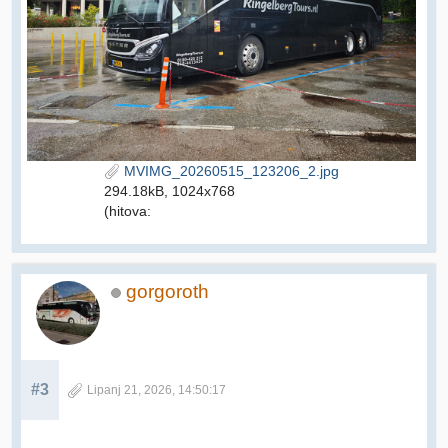
MVIMG_20260515_123206_2.jpg
294.18kB, 1024x768
(hitova:
gorgoroth
#3
Lipanj 21, 2026, 14:50:17