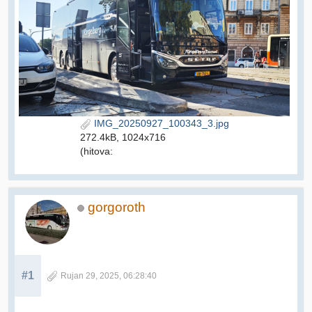
IMG_20250927_100343_3.jpg
272.4kB, 1024x716
(hitova:
gorgoroth
#1
Rujan 29, 2025, 06:28:40