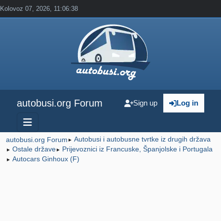
Kolovoz 07, 2026, 11:06:38
autobusi.org Forum
Sign up
Log in
Autobusi i autobusne tvrtke iz drugih država
autobusi.org Forum
►
Ostale države
Prijevoznici iz Francuske, Španjolske i Portugala
►
►
Autocars Ginhoux (F)
►