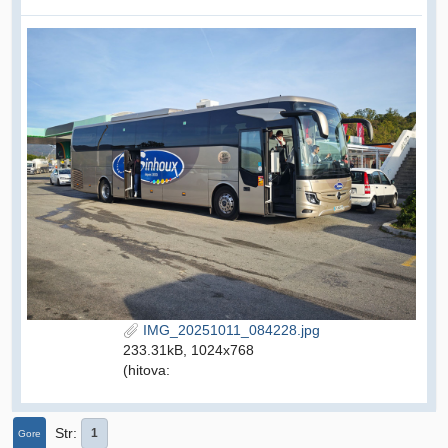
IMG_20251011_084228.jpg
233.31kB, 1024x768
(hitova:
Str
1
Gore