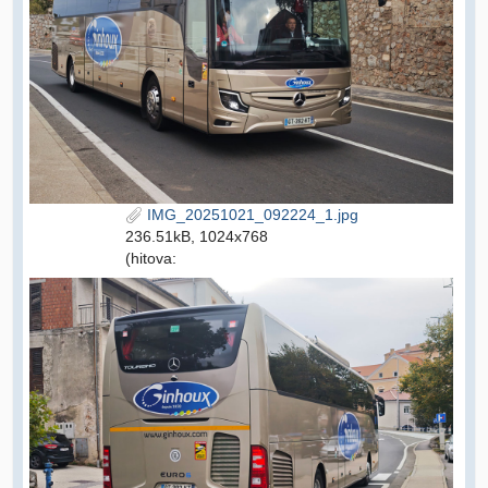
IMG_20251021_092224_1.jpg
236.51kB, 1024x768
(hitova: