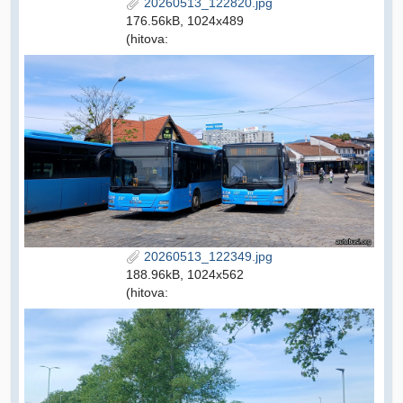
20260513_122820.jpg
176.56kB, 1024x489
(hitova:
20260513_122349.jpg
188.96kB, 1024x562
(hitova: