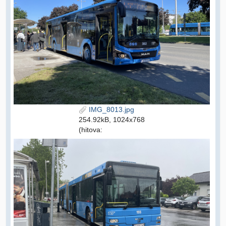
IMG_8013.jpg
254.92kB, 1024x768
(hitova: