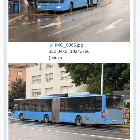
IMG_0085.jpg
350.84kB, 1024x768
(hitova: