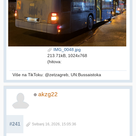
IMG_0048.jpg
213.71kB, 1024x768
(hitova:
Više na TikToku: @zetzagreb, UN:Bussaistoka
akzg22
#241
Svibanj 16, 2026, 15:05:36