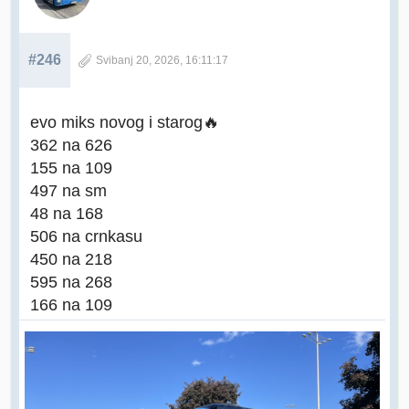
#246
Svibanj 20, 2026, 16:11:17
evo miks novog i starog🔥
362 na 626
155 na 109
497 na sm
48 na 168
506 na crnkasu
450 na 218
595 na 268
166 na 109