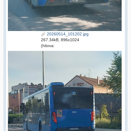
20260514_101202.jpg
267.34kB, 896x1024
(hitova: