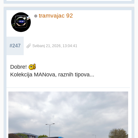
tramvajac 92
#247
Svibanj 21, 2026, 13:04:41
Dobre!
Kolekcija MANova, raznih tipova...