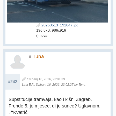
20260513_192047.jpg
196.8kB, 986x916
(hitova:
Tuna
Svibanj 16, 2026, 23:01:39
#242
Last Edit
: Svibanj 16, 2026, 23:02:27 by Tuna
Supstitucije tramvaja, kao i kišni Zagreb.
Frende 5. je mjesec, di je sunce? Uglavnom,
📍Kvatrić