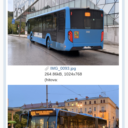
IMG_0093.jpg
264.86kB, 1024x768
(hitova: