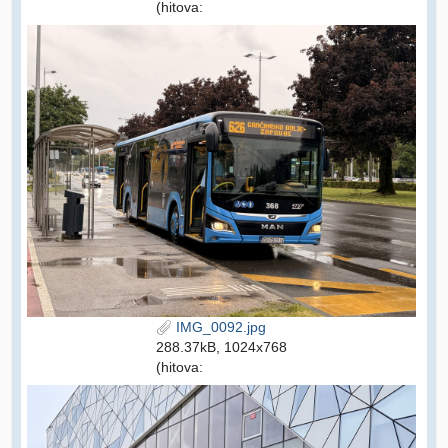
(hitova:
IMG_0092.jpg
288.37kB, 1024x768
(hitova: