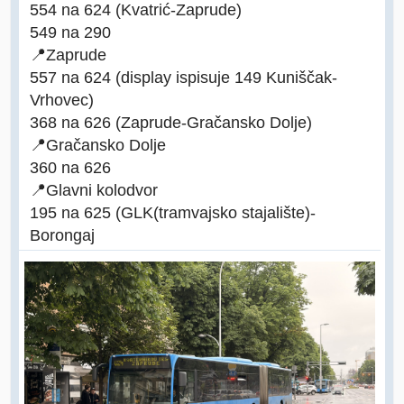
554 na 624 (Kvatrić-Zaprude)
549 na 290
📍Zaprude
557 na 624 (display ispisuje 149 Kuniščak-
Vrhovec)
368 na 626 (Zaprude-Gračansko Dolje)
📍Gračansko Dolje
360 na 626
📍Glavni kolodvor
195 na 625 (GLK(tramvajsko stajalište)-
Borongaj