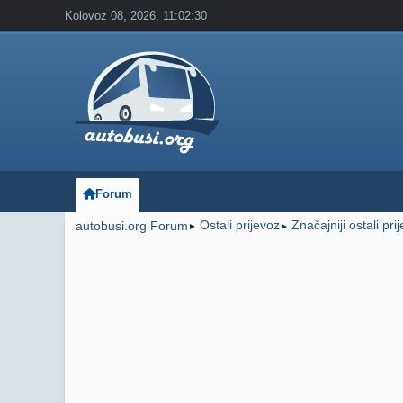
Kolovoz 08, 2026, 11:02:30
Forum
Ostali prijevoz
Značajniji ostali pri
autobusi.org Forum
►
►