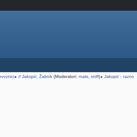
jevoznici
// Jakopić, Žabnik
(Moderatori:
mate
,
sniff
)
Jakopić - razno
►
►