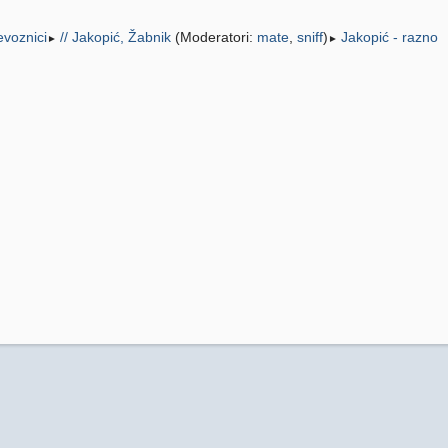
jevoznici
// Jakopić, Žabnik
(Moderatori:
mate
,
sniff
)
Jakopić - razno
►
►