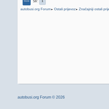
Str
1
Gore
Ostali prijevoz
Značajniji ostali pri
autobusi.org Forum
►
►
autobusi.org Forum © 2026