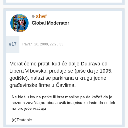
shef
Global Moderator
#17
Travanj 20, 2009, 22:23:33
Morat ćemo pratiti kud će dalje Dubrava od
Libera Vrbovsko, prodaje se (piše da je 1995.
godište), nalazi se parkirana u krugu jedne
građevinske firme u Čavlima.
Ne ideš u lov na patke ili brat masline pa da kažeš da je
sezona završila,autobusa uvik ima,nisu ko laste da se tek
na proljeće vraćaju
(c)Teutonic