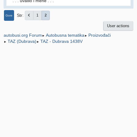
. . . uvalilo i mene . . .
Str
1
2
Gore
User actions
Autobusna tematika
Proizvođači
autobusi.org Forum
►
►
TAZ (Dubrava)
TAZ - Dubrava 1438V
►
►