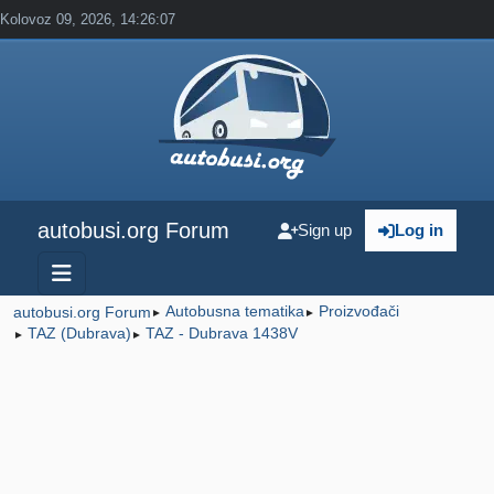
Kolovoz 09, 2026, 14:26:07
autobusi.org Forum
Sign up
Log in
Autobusna tematika
Proizvođači
autobusi.org Forum
►
►
TAZ (Dubrava)
TAZ - Dubrava 1438V
►
►