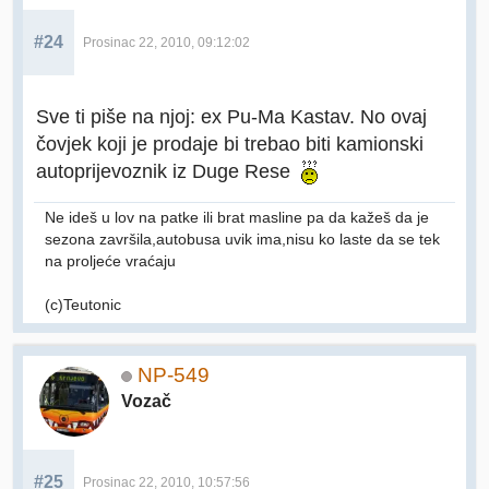
#24
Prosinac 22, 2010, 09:12:02
Sve ti piše na njoj: ex Pu-Ma Kastav. No ovaj
čovjek koji je prodaje bi trebao biti kamionski
autoprijevoznik iz Duge Rese
Ne ideš u lov na patke ili brat masline pa da kažeš da je
sezona završila,autobusa uvik ima,nisu ko laste da se tek
na proljeće vraćaju
(c)Teutonic
NP-549
Vozač
#25
Prosinac 22, 2010, 10:57:56