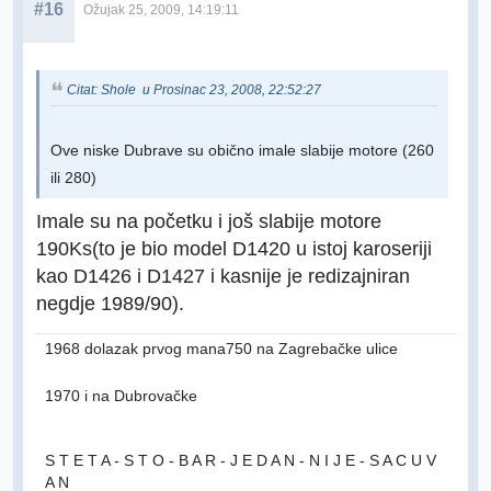
#16
Ožujak 25, 2009, 14:19:11
Citat: Shole u Prosinac 23, 2008, 22:52:27
Ove niske Dubrave su obično imale slabije motore (260
ili 280)
Imale su na početku i još slabije motore
190Ks(to je bio model D1420 u istoj karoseriji
kao D1426 i D1427 i kasnije je redizajniran
negdje 1989/90).
1968 dolazak prvog mana750 na Zagrebačke ulice
1970 i na Dubrovačke
S T E T A - S T O - B A R - J E D A N - N I J E - S A C U V
A N