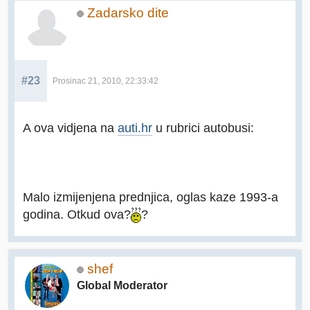
Zadarsko dite
#23
Prosinac 21, 2010, 22:33:42
A ova vidjena na
auti.hr
u rubrici autobusi:
Malo izmijenjena prednjica, oglas kaze 1993-a
godina. Otkud ova?
?
shef
Global Moderator