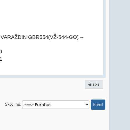
 VARAŽDIN GBR554(VŽ-544-GO) --
0
1
Ispis
Skoči na