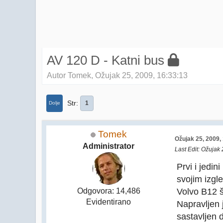
AV 120 D - Katni bus
Autor Tomek, Ožujak 25, 2009, 16:33:13
Str
1
Dolje
Tomek
Ožujak 25, 2009,
Administrator
Last Edit
: Ožujak
Prvi i jedi
svojim izgle
Volvo B12 š
Odgovora: 14,486
Evidentirano
Napravljen 
sastavljen d