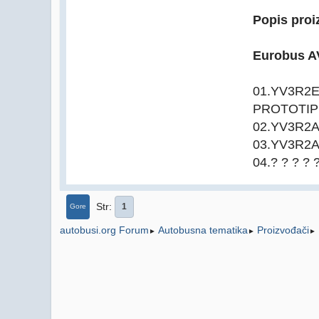
Popis proi
Eurobus AV
01.YV3R2E
PROTOTIP
02.YV3R2A
03.YV3R2A
04.? ? ? ?
Str
1
Gore
Autobusna tematika
Proizvođači
autobusi.org Forum
►
►
►