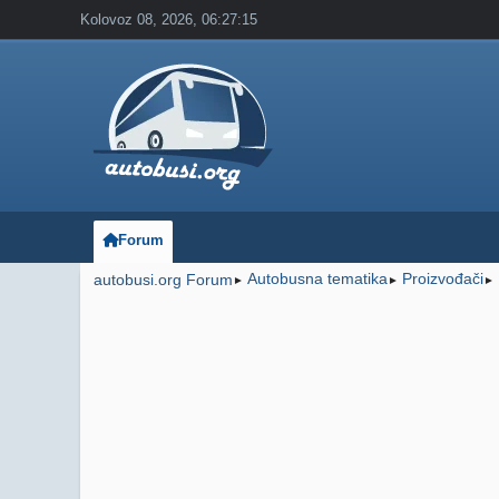
Kolovoz 08, 2026, 06:27:15
Forum
Autobusna tematika
Proizvođači
autobusi.org Forum
►
►
►