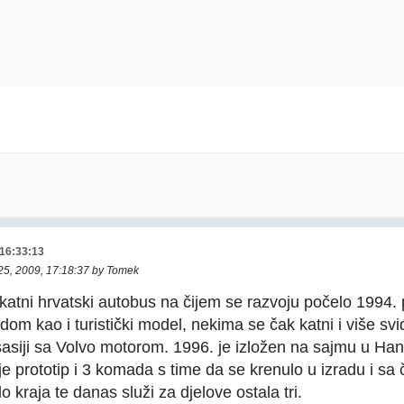
 16:33:13
 25, 2009, 17:18:37 by Tomek
ni katni hrvatski autobus na čijem se razvoju počelo 1994.
dom kao i turistički model, nekima se čak katni i više sviđ
asiji sa Volvo motorom. 1996. je izložen na sajmu u Ha
je prototip i 3 komada s time da se krenulo u izradu i sa 
o kraja te danas služi za djelove ostala tri.