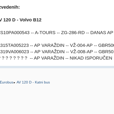
zvedenih:
 120 D - Volvo B12
S10PA000543 -- A-TOURS -- ZG-286-RD -- DANAS AP
315TA005223 -- AP VARAŽDIN -- VŽ-004-AP -- GBR50
319VA006023 -- AP VARAŽDIN -- VŽ-008-AP -- GBR50
 ? ? ? ? ? ? ? ? -- AP VARAŽDIN -- NIKAD ISPORUČEN
Eurobus
AV 120 D - Katni bus
►