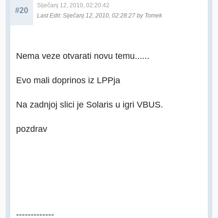
Siječanj 12, 2010, 02:20:42
#20
Last Edit
: Siječanj 12, 2010, 02:28:27 by Tomek
Nema veze otvarati novu temu......
Evo mali doprinos iz LPPja
Na zadnjoj slici je Solaris u igri VBUS.
pozdrav
-------------