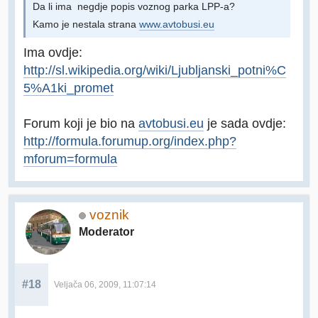
Da li ima negdje popis voznog parka LPP-a?
Kamo je nestala strana
www.avtobusi.eu
Ima ovdje:
http://sl.wikipedia.org/wiki/Ljubljanski_potni%C
5%A1ki_promet
Forum koji je bio na
avtobusi.eu
je sada ovdje:
http://formula.forumup.org/index.php?
mforum=formula
voznik
Moderator
#18
Veljača 06, 2009, 11:07:14