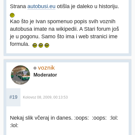
Strana
autobusi.eu
otišla je daleko u historiju.
Kao što je Ivan spomenuo popis svih voznih
autobusa imate na wikipedii. A Stari forum još
je u pogonu. Samo što ima i web stranici ime
formula.
voznik
Moderator
#19
Kolovoz 08, 2009, 00:13:53
Nekaj slik včeraj in danes. :oops: :oops: :lol:
:lol: