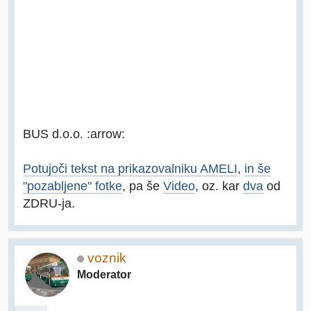
BUS d.o.o. :arrow:
Potujoči tekst na prikazovalniku AMELI
,
in še
"pozabljene" fotke
, pa še
Video
, oz. kar
dva
od
ZDRU-ja.
voznik
Moderator