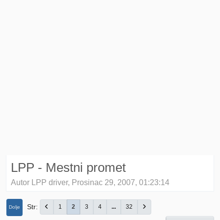
LPP - Mestni promet
Autor LPP driver, Prosinac 29, 2007, 01:23:14
Str
1
2
3
4
...
32
Dolje