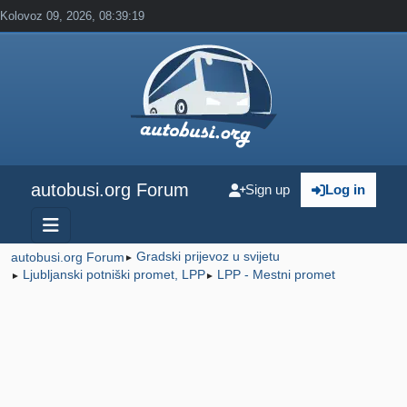
Kolovoz 09, 2026, 08:39:19
autobusi.org Forum
Sign up
Log in
Gradski prijevoz u svijetu
autobusi.org Forum
►
Ljubljanski potniški promet, LPP
LPP - Mestni promet
►
►