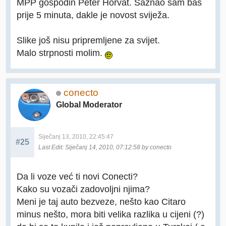
MPP gospodin Peter Horvat. Saznao sam baš
prije 5 minuta, dakle je novost sviježa.
Slike još nisu pripremljene za svijet.
Malo strpnosti molim.
conecto
Global Moderator
Siječanj 13, 2010, 22:45:47
#25
Last Edit
: Siječanj 14, 2010, 07:12:58 by conecto
Da li voze već ti novi Conecti?
Kako su vozači zadovoljni njima?
Meni je taj auto bezveze, nešto kao Citaro
minus nešto, mora biti velika razlika u cijeni (?)