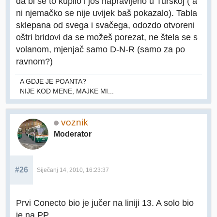
da bi se to kupilo i još napravljeno u Turskoj ( a
ni njemačko se nije uvijek baš pokazalo). Tabla
sklepana od svega i svačega, odozdo otvoreni
oštri bridovi da se možeš porezat, ne štela se s
volanom, mjenjač samo D-N-R (samo za po
ravnom?)
A GDJE JE POANTA?
NIJE KOD MENE, MAJKE MI...
voznik
Moderator
#26
Siječanj 14, 2010, 16:23:37
Prvi Conecto bio je jučer na liniji 13. A solo bio
je na PP.