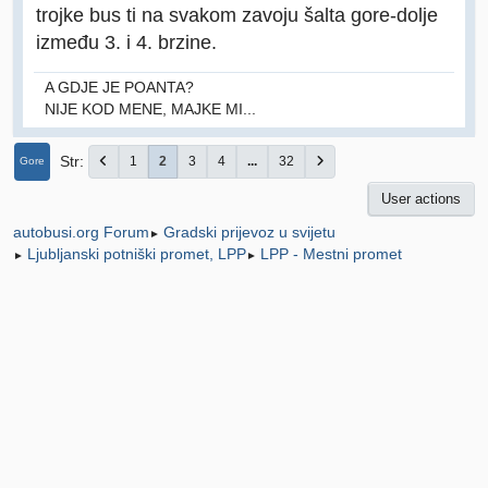
trojke bus ti na svakom zavoju šalta gore-dolje
između 3. i 4. brzine.
A GDJE JE POANTA?
NIJE KOD MENE, MAJKE MI...
Str
1
2
3
4
...
32
Gore
User actions
Gradski prijevoz u svijetu
autobusi.org Forum
►
Ljubljanski potniški promet, LPP
LPP - Mestni promet
►
►