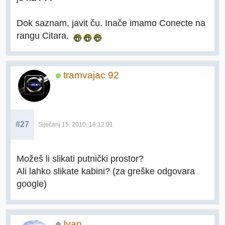
Dok saznam, javit ču. Inače imamo Conecte na
rangu Citara.
tramvajac 92
#27
Siječanj 15, 2010, 18:12:01
Možeš li slikati putnički prostor?
Ali lahko slikate kabini? (za greške odgovara
google)
Ivan