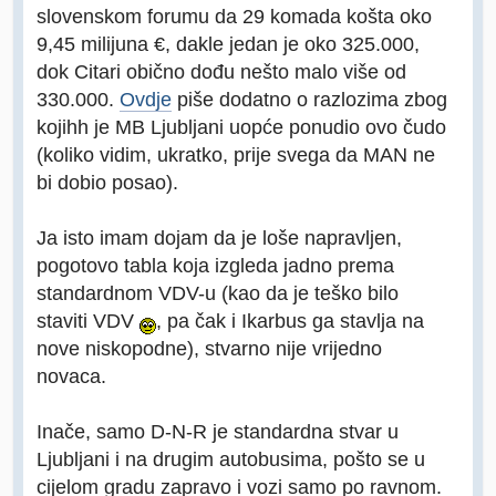
slovenskom forumu da 29 komada košta oko
9,45 milijuna €, dakle jedan je oko 325.000,
dok Citari obično dođu nešto malo više od
330.000.
Ovdje
piše dodatno o razlozima zbog
kojihh je MB Ljubljani uopće ponudio ovo čudo
(koliko vidim, ukratko, prije svega da MAN ne
bi dobio posao).
Ja isto imam dojam da je loše napravljen,
pogotovo tabla koja izgleda jadno prema
standardnom VDV-u (kao da je teško bilo
staviti VDV
, pa čak i Ikarbus ga stavlja na
nove niskopodne), stvarno nije vrijedno
novaca.
Inače, samo D-N-R je standardna stvar u
Ljubljani i na drugim autobusima, pošto se u
cijelom gradu zapravo i vozi samo po ravnom.