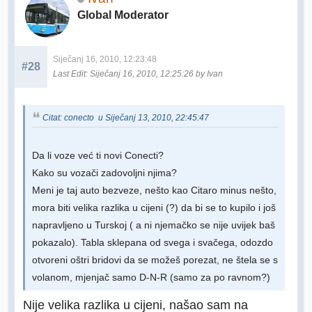
Global Moderator
Siječanj 16, 2010, 12:23:48
#28
Last Edit
: Siječanj 16, 2010, 12:25:26 by Ivan
Citat: conecto u Siječanj 13, 2010, 22:45:47
Da li voze već ti novi Conecti?
Kako su vozači zadovoljni njima?
Meni je taj auto bezveze, nešto kao Citaro minus nešto,
mora biti velika razlika u cijeni (?) da bi se to kupilo i još
napravljeno u Turskoj ( a ni njemačko se nije uvijek baš
pokazalo). Tabla sklepana od svega i svačega, odozdo
otvoreni oštri bridovi da se možeš porezat, ne štela se s
volanom, mjenjač samo D-N-R (samo za po ravnom?)
Nije velika razlika u cijeni, našao sam na