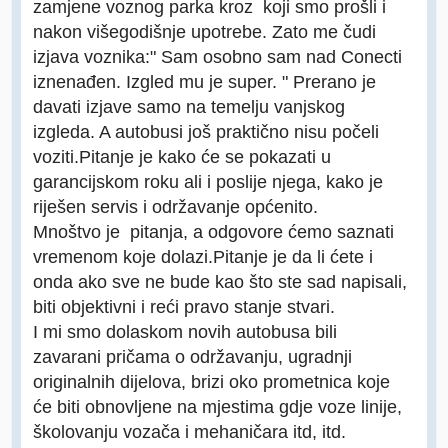
zamjene voznog parka kroz koji smo prošli i
nakon višegodišnje upotrebe. Zato me čudi
izjava voznika:" Sam osobno sam nad Conecti
iznenađen. Izgled mu je super. " Prerano je
davati izjave samo na temelju vanjskog
izgleda. A autobusi još praktično nisu počeli
voziti.Pitanje je kako će se pokazati u
garancijskom roku ali i poslije njega, kako je
riješen servis i održavanje općenito.
Mnoštvo je pitanja, a odgovore ćemo saznati
vremenom koje dolazi.Pitanje je da li ćete i
onda ako sve ne bude kao što ste sad napisali,
biti objektivni i reći pravo stanje stvari.
I mi smo dolaskom novih autobusa bili
zavarani pričama o održavanju, ugradnji
originalnih dijelova, brizi oko prometnica koje
će biti obnovljene na mjestima gdje voze linije,
školovanju vozača i mehaničara itd, itd.