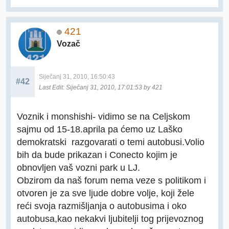
421
Vozač
Siječanj 31, 2010, 16:50:43
#42
Last Edit
: Siječanj 31, 2010, 17:01:53 by 421
Voznik i monshishi- vidimo se na Celjskom
sajmu od 15-18.aprila pa ćemo uz Laško
demokratski razgovarati o temi autobusi.Volio
bih da bude prikazan i Conecto kojim je
obnovljen vaš vozni park u LJ.
Obzirom da naš forum nema veze s politikom i
otvoren je za sve ljude dobre volje, koji žele
reći svoja razmišljanja o autobusima i oko
autobusa,kao nekakvi ljubitelji tog prijevoznog