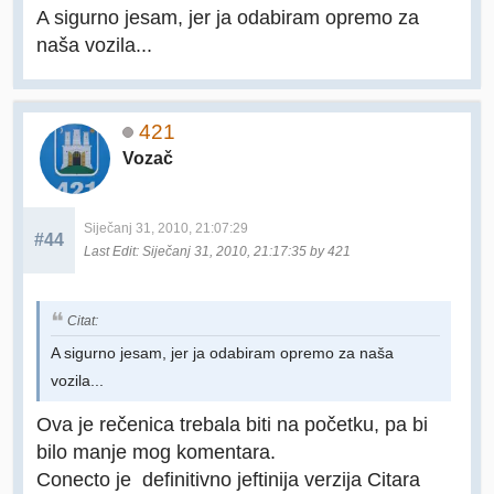
A sigurno jesam, jer ja odabiram opremo za
naša vozila...
421
Vozač
Siječanj 31, 2010, 21:07:29
#44
Last Edit
: Siječanj 31, 2010, 21:17:35 by 421
Citat:
A sigurno jesam, jer ja odabiram opremo za naša
vozila...
Ova je rečenica trebala biti na početku, pa bi
bilo manje mog komentara.
Conecto je definitivno jeftinija verzija Citara