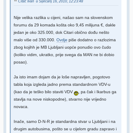
Citat: Ivan u Siječanj 16, 2010, 12:23:48
Nije velika razlika u cijeni, našao sam na slovenskom
forumu da 29 komada košta oko 9,45 milijuna €, dakle
jedan je oko 325.000, dok Citari obično dođu nešto
malo više od 330.000.
Ovdje
piše dodatno o razlozima
zbog kojihh je MB Ljubljani uopće ponudio ovo čudo
(koliko vidim, ukratko, prije svega da MAN ne bi dobio
posao).
Ja isto imam dojam da je loše napravljen, pogotovo
tabla koja izgleda jadno prema standardnom VDV-u
(kao da je teško bilo staviti VDV
, pa čak i Ikarbus ga
stavlja na nove niskopodne), stvarno nije vrijedno
novaca.
Inače, samo D-N-R je standardna stvar u Ljubljani i na
drugim autobusima, pošto se u cijelom gradu zapravo i