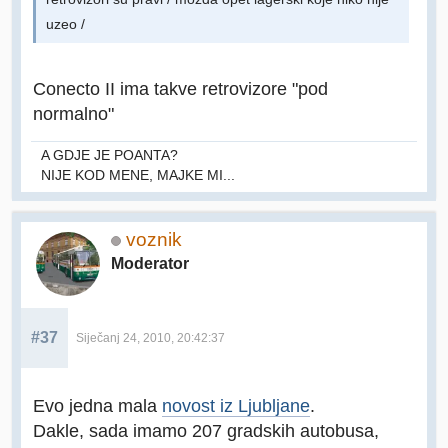
uzeo /
Conecto II ima takve retrovizore "pod
normalno"
A GDJE JE POANTA?
NIJE KOD MENE, MAJKE MI...
voznik
Moderator
#37
Siječanj 24, 2010, 20:42:37
Evo jedna mala
novost iz Ljubljane
.
Dakle, sada imamo 207 gradskih autobusa,