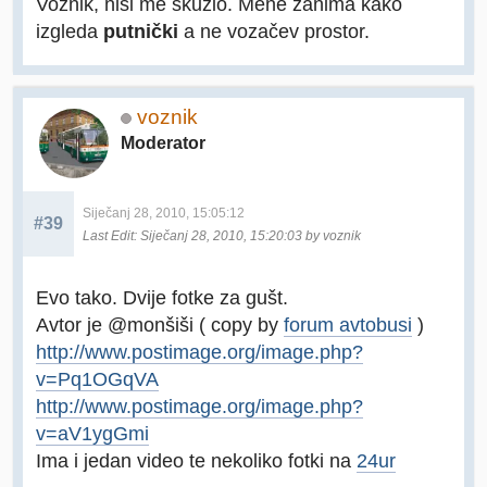
Voznik, nisi me skužio. Mene zanima kako
izgleda
putnički
a ne vozačev prostor.
voznik
Moderator
Siječanj 28, 2010, 15:05:12
#39
Last Edit
: Siječanj 28, 2010, 15:20:03 by voznik
Evo tako. Dvije fotke za gušt.
Avtor je @monšiši ( copy by
forum avtobusi
)
http://www.postimage.org/image.php?
v=Pq1OGqVA
http://www.postimage.org/image.php?
v=aV1ygGmi
Ima i jedan video te nekoliko fotki na
24ur