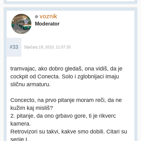
voznik
Moderator
#33
Siječanj 19, 2010, 21:07:35
tramvajac, ako dobro gledaš, ona vidiš, da je
cockpit od Conecta. Solo i zglobnijaci imaju
sličnu armaturu.
Concecto, na prvo pitanje moram reči, da ne
kužim kaj misliš?
2. pitanje, da ono grbavo gore, ti je rikverc
kamera.
Retrovizori su takvi, kakve smo dobili. Citari su
serije I.