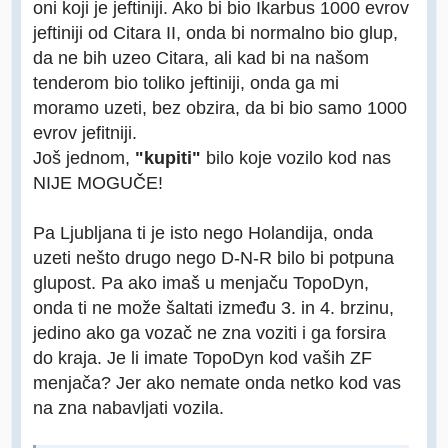
oni koji je jeftiniji. Ako bi bio Ikarbus 1000 evrov
jeftiniji od Citara II, onda bi normalno bio glup,
da ne bih uzeo Citara, ali kad bi na našom
tenderom bio toliko jeftiniji, onda ga mi
moramo uzeti, bez obzira, da bi bio samo 1000
evrov jefitniji.
Još jednom,
"kupiti"
bilo koje vozilo kod nas
NIJE MOGUČE!
Pa Ljubljana ti je isto nego Holandija, onda
uzeti nešto drugo nego D-N-R bilo bi potpuna
glupost. Pa ako imaš u menjaču TopoDyn,
onda ti ne može šaltati između 3. in 4. brzinu,
jedino ako ga vozač ne zna voziti i ga forsira
do kraja. Je li imate TopoDyn kod vaših ZF
menjača? Jer ako nemate onda netko kod vas
na zna nabavljati vozila.