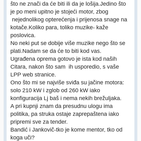
što ne znači da će biti ili da je lošija.Jedino što
je po meni upitno je stojeći motor, zbog
nejednolikog opterećenja i prijenosa snage na
kotače.Koliko para, toliko muzike- kaže
poslovica.
No neki put se dobije više muzike nego što se
plati.Nadam se da će to biti kod vas.
Ugrađena oprema gotovo je ista kod naših
Citara, nakon što sam ih usporedio, s vaše
LPP web stranice.
Ono što mi se najviše sviđa su jačine motora:
solo 210 kW i zglob od 260 kW iako
konfiguracija Lj baš i nema nekih brežuljaka.
A pri kupnji znam da presudnu ulogu ima
politika, pa struka ostaje zaprepaštena iako
pripremi sve za tender.
Bandić i Jankovič-tko je kome mentor, tko od
koga uči?