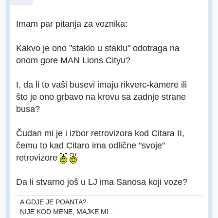
Imam par pitanja za voznika:
Kakvo je ono "staklo u staklu" odotraga na
onom gore MAN Lions Cityu?
I, da li to vaši busevi imaju rikverc-kamere ili
što je ono grbavo na krovu sa zadnje strane
busa?
Čudan mi je i izbor retrovizora kod Citara II,
čemu to kad Citaro ima odlične "svoje"
retrovizore
Da li stvarno još u LJ ima Sanosa koji voze?
A GDJE JE POANTA?
NIJE KOD MENE, MAJKE MI...