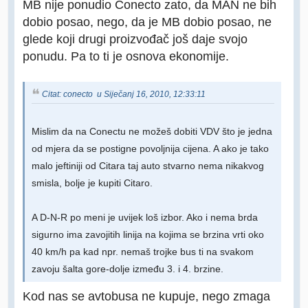
MB nije ponudio Conecto zato, da MAN ne bih
dobio posao, nego, da je MB dobio posao, ne
glede koji drugi proizvođač još daje svojo
ponudu. Pa to ti je osnova ekonomije.
Citat: conecto u Siječanj 16, 2010, 12:33:11
Mislim da na Conectu ne možeš dobiti VDV što je jedna
od mjera da se postigne povoljnija cijena. A ako je tako
malo jeftiniji od Citara taj auto stvarno nema nikakvog
smisla, bolje je kupiti Citaro.
A D-N-R po meni je uvijek loš izbor. Ako i nema brda
sigurno ima zavojitih linija na kojima se brzina vrti oko
40 km/h pa kad npr. nemaš trojke bus ti na svakom
zavoju šalta gore-dolje između 3. i 4. brzine.
Kod nas se avtobusa ne kupuje, nego zmaga