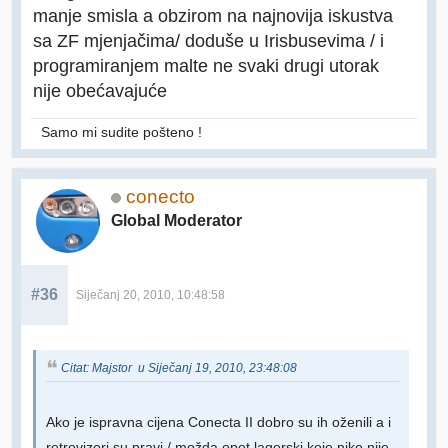
manje smisla a obzirom na najnovija iskustva
sa ZF mjenjačima/ doduše u Irisbusevima / i
programiranjem malte ne svaki drugi utorak
nije obećavajuće
Samo mi sudite pošteno !
conecto
Global Moderator
#36
Siječanj 20, 2010, 10:48:58
Citat: Majstor u Siječanj 19, 2010, 23:48:08
Ako je ispravna cijena Conecta II dobro su ih oženili a i
retrovizori su pravi / možda opet lagerski koje niko nije