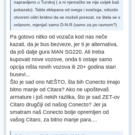
napravljeno u Turskoj ( a ni njemačko se nije uvijek baš
pokazalo). Tabla sklepana od svega i svačega, odozdo
otvoreni oštri bridovi da se možeš porezat, ne štela se s
volanom, mjenjač samo D-N-R (samo za po ravnom?)
Pa gotovo nitko od vozača kod nas neče
kazati, da je bus bezveze, jer ti je alternativa,
da još dalje gura MAN SG220. Ali treba
kupovati nove vozove, onda ti ostaje samo
opcija ništa novih vozova ili 20+ godina stari
busevi...
Što je sad ono NEŠTO, šta bih Conecto imajo
bitno manje od Citara? Ako ne upoštevaš
armature i još nekih razlika, što je sad ZET-ov
Citaro drugčiji od našog Conecto? Jer ja
smatram naš Conecto bolje opremljen od
vašog Citaro, za bitno manje para....