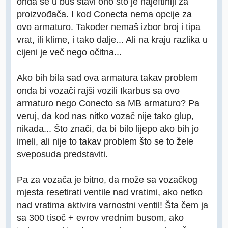
onda se u bus stavi ono što je najeftiniji za
proizvođača. I kod Conecta nema opcije za
ovo armaturo. Također nemaš izbor broj i tipa
vrat, ili klime, i tako dalje... Ali na kraju razlika u
cijeni je več nego očitna...
Ako bih bila sad ova armatura takav problem
onda bi vozači rajši vozili Ikarbus sa ovo
armaturo nego Conecto sa MB armaturo? Pa
veruj, da kod nas nitko vozač nije tako glup,
nikada... Što znači, da bi bilo lijepo ako bih jo
imeli, ali nije to takav problem što se to žele
sveposuda predstaviti.
Pa za vozača je bitno, da može sa vozačkog
mjesta resetirati ventile nad vratimi, ako netko
nad vratima aktivira varnostni ventil! Šta čem ja
sa 300 tisoč + evrov vrednim busom, ako