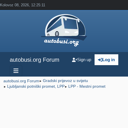
Kolovoz 08, 2026, 12:25:11
autobusi.org Forum
Sign up
Log in
Gradski prijevoz u svijetu
autobusi.org Forum
►
Ljubljanski potniški promet, LPP
LPP - Mestni promet
►
►