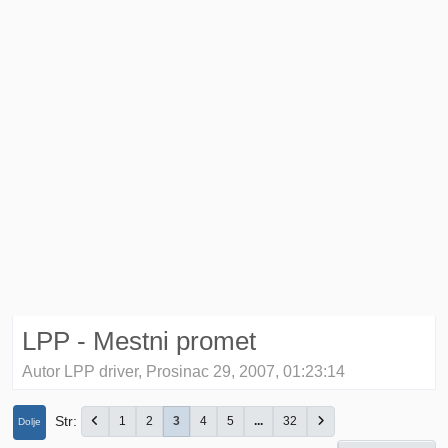
LPP - Mestni promet
Autor LPP driver, Prosinac 29, 2007, 01:23:14
Str
1
2
3
4
5
...
32
Dolje