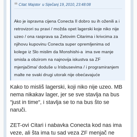
Citat: Majstor u Siječanj 19, 2010, 23:48:08
Ako je ispravna cijena Conecta II dobro su ih oženili a i
retrovizori su pravi / možda opet lagerski koje niko nije
uzeo / ona rasprava sa Zetovim Citarima i krivcima za
njihovu kupovinu Conecta super opremljenima od
kolege iz Slo mislim da Monshishi-a ima sve manje
smisla a obzirom na najnovija iskustva sa ZF
mjenjačima/ doduše u Irisbusevima / i programiranjem
malte ne svaki drugi utorak nije obećavajuće
Kako to misliš lagerski, koji niko nije uzeo. MB
nema nikakav lager, jer se sve stavlja na bus
"just in time", i stavlja se to na bus što se
naruči.
ZET-ovi Citari i nabavka Conecta kod nas ima
veze, ali šta ima tu sad veza ZF menjač ne