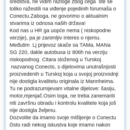
sredstva, ne vidim razloge zbog čega ste se
toliko ražestili na viđenje pojedinih forumaša o
Conectu.Zaboga, ne govorimo o aktualnim
stvarima iz odnosa naših država!
Kod nas u HR ga uopće nema ( niskopodne
verzije), pa je zanimljiv interes o njemu.
Međutim Lj prijevoz skače sa TAMa, MANa
SG 220, dakle autobusa iz 80tih na verziju
niskopodnog Citara složenog u Turskoj
nazvanog Conecto, s dijelovima unutrašnjosti
proizvedenih u Turskoj koja u svojoj proizvodnji
nije dostigla kvalitetu originala iz Mannheima.
Tu ne podrazumijevam vitalne dijelove: šasiju,
motor,mjenjač.Osim toga, ne treba zanemariti
niti završnu obradu i kontrolu kvalitete koja još
nije dostigla željenu.
Dozvolite da imamo svoje mišljenje o Conectu
čisto radi nekog iskustva koje imamo nakon