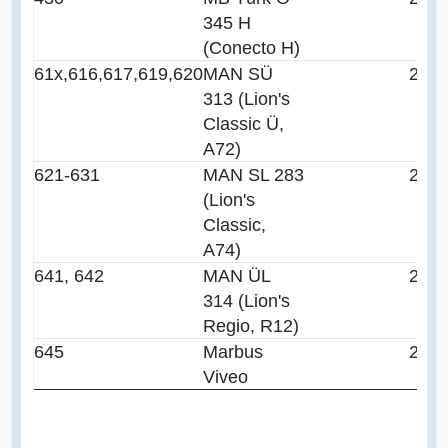
345 H
(Conecto H)
61x,616,617,619,620
MAN SÜ
200
313 (Lion's
Classic Ü,
A72)
621-631
MAN SL 283
200
(Lion's
Classic,
A74)
641, 642
MAN ÜL
200
314 (Lion's
Regio, R12)
645
Marbus
200
Viveo