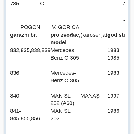
735
G
727
...
...
POGON
V. GORICA
garažni br.
proizvođač,
(karoserija)
godište
model
832,835,838,839
Mercedes-
1983-
Benz O 305
1985
836
Mercedes-
1983
Benz O 305
840
MAN SL
MANAŞ
1997
232 (A60)
841-
MAN SL
1986
845,855,856
202