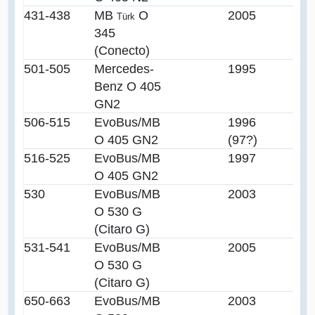
431-438
MB
O
2005
Türk
345
(Conecto)
501-505
Mercedes-
1995
Benz O 405
GN2
506-515
EvoBus/MB
1996
O 405 GN2
(97?)
516-525
EvoBus/MB
1997
O 405 GN2
530
EvoBus/MB
2003
O 530 G
(Citaro G)
531-541
EvoBus/MB
2005
O 530 G
(Citaro G)
650-663
EvoBus/MB
2003