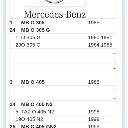
1
MB O 305 _
1985
24
MB O 305 G
1
O 305 G _
1980,1981
23
O 305 G
1984,1985
...
...
...
...
3
MB O 405
1988
...
...
24
MB O 405 N2
5
TAZ O 405 N2
1998
19
O 405 N2
1999
25
MB O 405 GN2
1995-