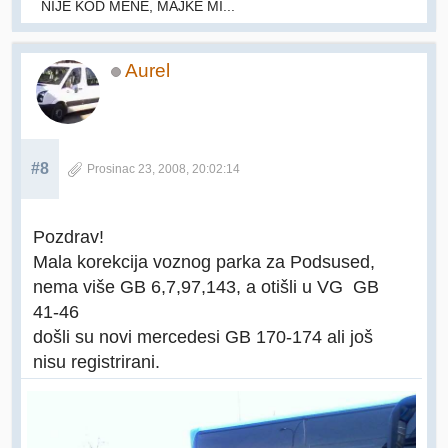
NIJE KOD MENE, MAJKE MI...
Aurel
#8
Prosinac 23, 2008, 20:02:14
Pozdrav!
Mala korekcija voznog parka za Podsused,
nema više GB 6,7,97,143, a otišli u VG GB
41-46
došli su novi mercedesi GB 170-174 ali još
nisu registrirani.