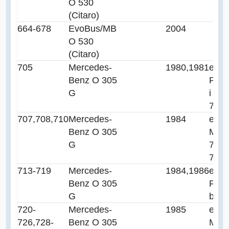
O 530
(Citaro)
664-678
EvoBus/MB
2004
O 530
(Citaro)
705
Mercedes-
1980,1981
ex 
Benz O 305
Passa
G
i
704,
707,708,710
Mercedes-
1984
ex 
Benz O 305
Mainz
G
709,
712
713-719
Mercedes-
1984,1986
ex 
Benz O 305
Frei
G
bio i
720-
Mercedes-
1985
ex 
726,728-
Benz O 305
Mainz