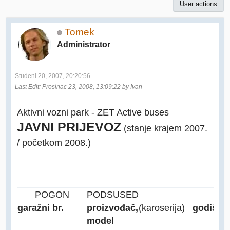
User actions
Tomek
Administrator
Studeni 20, 2007, 20:20:56
Last Edit
: Prosinac 23, 2008, 13:09:22 by Ivan
Aktivni vozni park - ZET Active buses
JAVNI PRIJEVOZ
(stanje krajem 2007.
/ početkom 2008.)
POGON
PODSUSED
garažni br.
proizvođač,
(karoserija)
godište
model