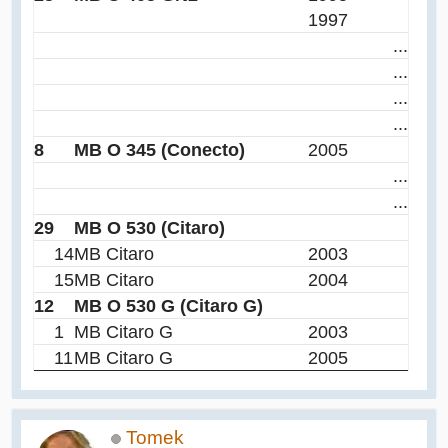
1997
...
...
...
...
8
MB O 345 (Conecto)
2005
...
...
29
MB O 530 (Citaro)
14
MB Citaro
2003
15
MB Citaro
2004
12
MB O 530 G (Citaro G)
1
MB Citaro G
2003
11
MB Citaro G
2005
Tomek