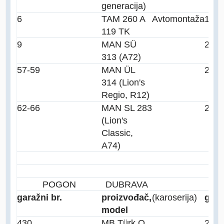
generacija)
6
TAM 260 A
Avtomontaža
198
119 TK
9
MAN SÜ
200
313 (A72)
57-59
MAN ÜL
200
314 (Lion's
Regio, R12)
62-66
MAN SL 283
200
(Lion's
Classic,
A74)
POGON
DUBRAVA
garažni br.
proizvođač,
(karoserija)
godi
model
430
MB Türk O
200