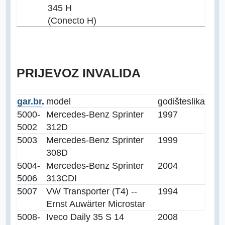
345 H
(Conecto H)
PRIJEVOZ INVALIDA
gar.br
.
model
godište
slika
5000-
Mercedes-Benz Sprinter
1997
5002
312D
5003
Mercedes-Benz Sprinter
1999
308D
5004-
Mercedes-Benz Sprinter
2004
5006
313CDI
5007
VW Transporter (T4) --
1994
Ernst Auwärter Microstar
5008-
Iveco Daily 35 S 14
2008