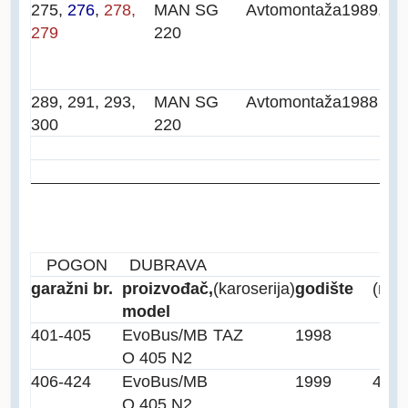
275,
276
,
278,
MAN SG
Avtomontaža
1989,
'90
,
279
220
289, 291, 293,
MAN SG
Avtomontaža
1988
300
220
POGON
DUBRAVA
garažni br.
proizvođač,
(karoserija)
godište
(nap
model
401-405
EvoBus/MB
TAZ
1998
O 405 N2
406-424
EvoBus/MB
1999
425 
O 405 N2