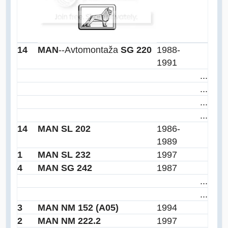
14
MAN
--Avtomontaža
SG 220
1988-
1991
...
...
...
...
14
MAN SL 202
1986-
1989
1
MAN SL 232
1997
4
MAN SG 242
1987
...
...
3
MAN NM 152 (A05)
1994
2
MAN NM 222.2
1997