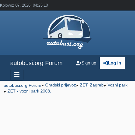
Kolovoz 07, 2026, 04:25:10
autobusi.org Forum
Sign up
Log in
Gradski prijevoz
ZET, Zagreb
Vozni park
autobusi.org Forum
►
►
►
ZET - vozni park 2008.
►