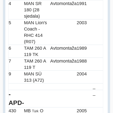
4
MAN SR
Avtomontaža
1991
180 (28
sjedala)
5
MAN Lion's
2003
Coach -
RHC 414
(R07)
6
TAM 260 A
Avtomontaža
1989
119 TK
7
TAM 260 A
Avtomontaža
1988
119 T
9
MAN SÜ
2004
313 (A72)
_
_
-
APD-
430
MB
O
2005
Türk