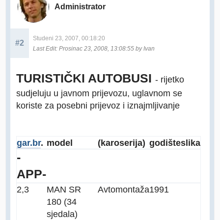
Administrator
Studeni 23, 2007, 00:18:20
#2
Last Edit
: Prosinac 23, 2008, 13:08:55 by Ivan
TURISTIČKI AUTOBUSI
- rijetko
sudjeluju u javnom prijevozu, uglavnom se
koriste za posebni prijevoz i iznajmljivanje
gar.br
.
model
(karoserija)
godište
slika
-
APP-
2,3
MAN SR
Avtomontaža
1991
180 (34
sjedala)