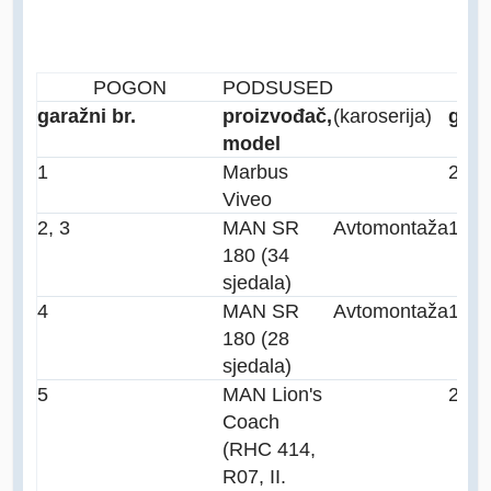
POGON
PODSUSED
garažni br.
proizvođač,
(karoserija)
godi
model
1
Marbus
200
Viveo
2, 3
MAN SR
Avtomontaža
199
180 (34
sjedala)
4
MAN SR
Avtomontaža
199
180 (28
sjedala)
5
MAN Lion's
200
Coach
(RHC 414,
R07, II.