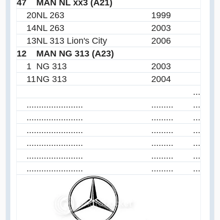
47
MAN NL xx3 (A21)
20
NL 263
1999
14
NL 263
2003
13
NL 313 Lion's City
2006
12
MAN NG 313 (A23)
1
NG 313
2003
11
NG 313
2004
...
....
...................
.........
...
....
...................
.........
...
....
...................
.........
...
....
...................
.........
...
....
...................
.........
...
....
...................
.........
...