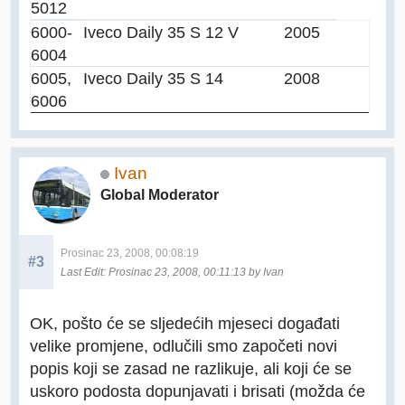
5012
6000-
Iveco Daily 35 S 12 V
2005
6004
6005,
Iveco Daily 35 S 14
2008
6006
Ivan
Global Moderator
Prosinac 23, 2008, 00:08:19
#3
Last Edit
: Prosinac 23, 2008, 00:11:13 by Ivan
OK, pošto će se sljedećih mjeseci događati
velike promjene, odlučili smo započeti novi
popis koji se zasad ne razlikuje, ali koji će se
uskoro podosta dopunjavati i brisati (možda će