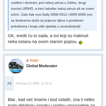
uređeni i donirani, prvi nekoj udruzi u Zelinu, drugi
tvornici URIHO, a treci također nekoj udruzi ali ne znam
točno. Zato fale novi Daily 5008-5012 i 6005-6006 (ovi
sa šesticama služe za prijevoz djece s posebnim
potrebama i imaju više sjedala u unutrašnjosti)
OK, sredit ću to sada, a ovi koji su maknuti
neka ostanu na ovom starom popisu.
Ivan
Global Moderator
#6
Prosinac 23, 2008, 12:16:12
Btw., kad već imamo i kod ostalih, zna li netko
malo detaljniju oznaku i godinu proizvodnje za