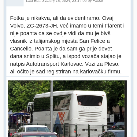
Last Edit
: Svibanj 18, 2024, 23:14:02 by Paško
Fotka je nikakva, ali da evidentiramo. Ovaj
Volvo, ZG-2673-JH, već imamo u temi Flarent i
nije poanta da se ovdje vidi da mu je bivši
vlasnik iz talijanskog mjesta San Felice a
Cancello. Poanta je da sam ga prije devet
dana snimio u Splitu, a ispod vozača stajao je
natpis Autotransport Karlovac. Vozi za Pleso,
ali očito je sad registriran na karlovačku firmu.