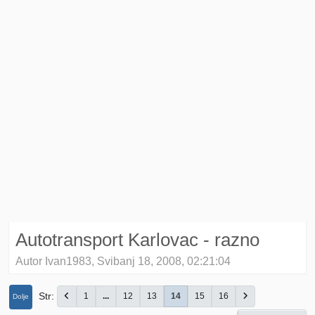
Autotransport Karlovac - razno
Autor Ivan1983, Svibanj 18, 2008, 02:21:04
Str
1
...
12
13
14
15
16
Dolje