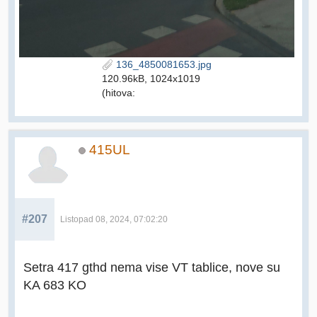
136_4850081653.jpg
120.96kB, 1024x1019
(hitova:
415UL
#207
Listopad 08, 2024, 07:02:20
Setra 417 gthd nema vise VT tablice, nove su
KA 683 KO