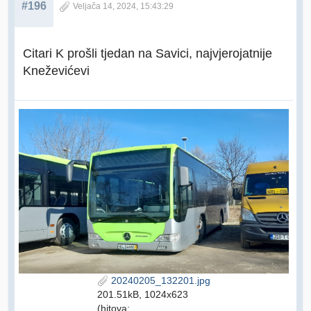
#196
Veljača 14, 2024, 15:43:29
Citari K prošli tjedan na Savici, najvjerojatnije
Kneževićevi
20240205_132201.jpg
201.51kB, 1024x623
(hitova: