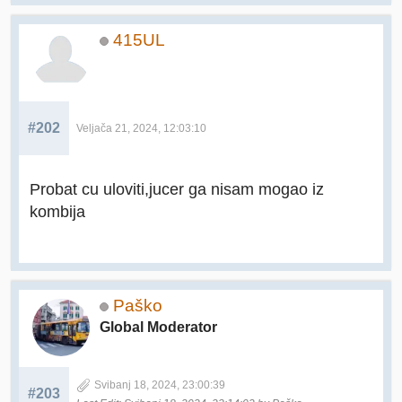
415UL
#202
Veljača 21, 2024, 12:03:10
Probat cu uloviti,jucer ga nisam mogao iz
kombija
Paško
Global Moderator
Svibanj 18, 2024, 23:00:39
#203