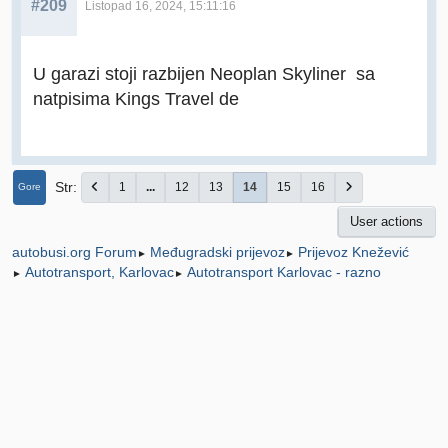
#209
Listopad 16, 2024, 15:11:16
U garazi stoji razbijen Neoplan Skyliner sa
natpisima Kings Travel de
Str
1
...
12
13
14
15
16
Gore
User actions
Međugradski prijevoz
Prijevoz Knežević
autobusi.org Forum
►
►
Autotransport, Karlovac
Autotransport Karlovac - razno
►
►