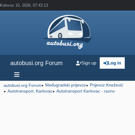
Kolovoz 10, 2026, 07:43:13
autobusi.org Forum
Sign up
Log in
Međugradski prijevoz
Prijevoz Knežević
autobusi.org Forum
►
►
Autotransport, Karlovac
Autotransport Karlovac - razno
►
►