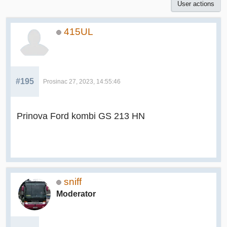
User actions
415UL
#195
Prosinac 27, 2023, 14:55:46
Prinova Ford kombi GS 213 HN
sniff
Moderator