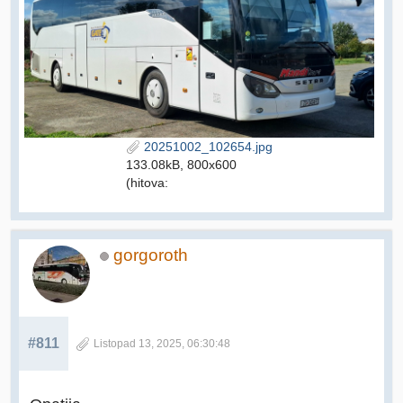
20251002_102654.jpg
133.08kB, 800x600
(hitova:
gorgoroth
#811
Listopad 13, 2025, 06:30:48