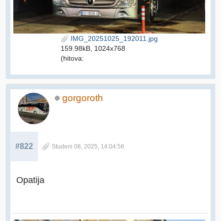
IMG_20251025_192011.jpg
159.98kB, 1024x768
(hitova:
gorgoroth
#822
Studeni 08, 2025, 14:04:56
Opatija