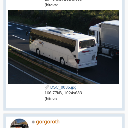
(hitova:
DSC_8835.jpg
166.77kB, 1024x683
(hitova:
gorgoroth