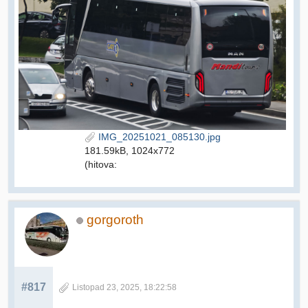
IMG_20251021_085130.jpg
181.59kB, 1024x772
(hitova:
gorgoroth
#817
Listopad 23, 2025, 18:22:58