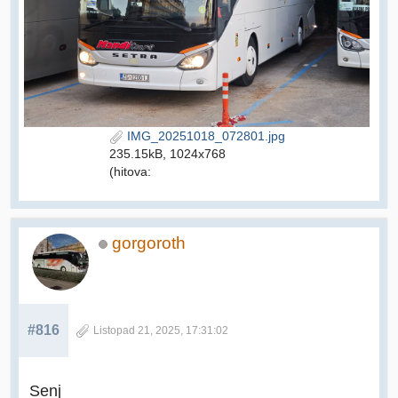
IMG_20251018_072801.jpg
235.15kB, 1024x768
(hitova:
gorgoroth
#816
Listopad 21, 2025, 17:31:02
Senj