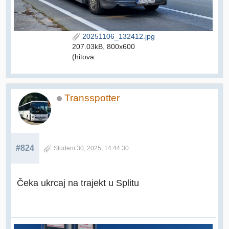
20251106_132412.jpg
207.03kB, 800x600
(hitova:
Transspotter
#824
Studeni 30, 2025, 14:44:30
Čeka ukrcaj na trajekt u Splitu