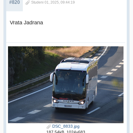
#820
Studeni 01, 2025, 09:44:19
Vrata Jadrana
DSC_8833.jpg
187.54kB, 1024x683