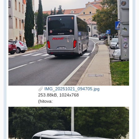
IMG_20251021_094705.jpg
253.88kB, 1024x768
(hitova: