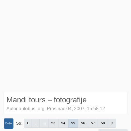
Mandi tours – fotografije
Autor autobusi.org, Prosinac 04, 2007, 15:58:12
Str
1
...
53
54
55
56
57
58
Dolje