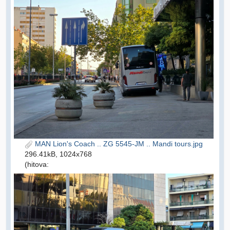
MAN Lion's Coach .. ZG 5545-JM .. Mandi tours.jpg
296.41kB, 1024x768
(hitova: