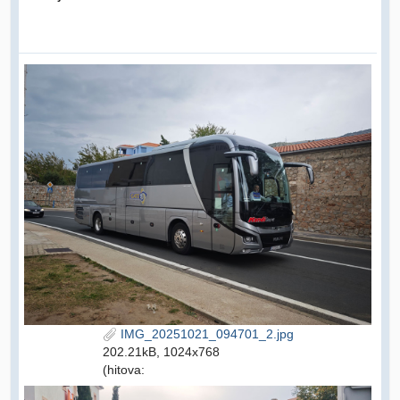
IMG_20251021_094701_2.jpg
202.21kB, 1024x768
(hitova: