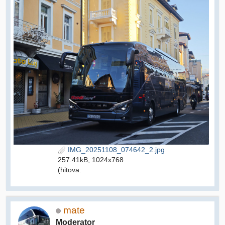
IMG_20251108_074642_2.jpg
257.41kB, 1024x768
(hitova:
mate
Moderator