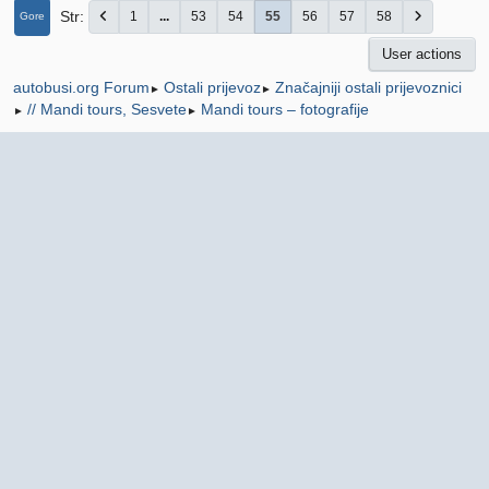
Str
1
...
53
54
55
56
57
58
Gore
User actions
Ostali prijevoz
Značajniji ostali prijevoznici
autobusi.org Forum
►
►
// Mandi tours, Sesvete
Mandi tours – fotografije
►
►