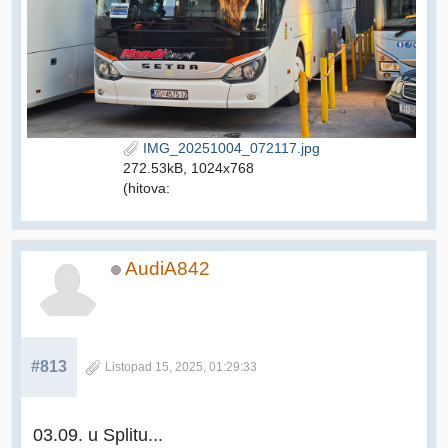
IMG_20251004_072117.jpg
272.53kB, 1024x768
(hitova:
AudiA842
#813
Listopad 15, 2025, 01:29:33
03.09. u Splitu...