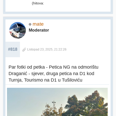
(hitova:
mate
Moderator
#818
Listopad 23, 2025, 21:22:26
Par fotki od petka - Petica NG na odmorištu
Draganić - sjever, druga petica na D1 kod
Turnja, Tourismo na D1 u Tušiloviću