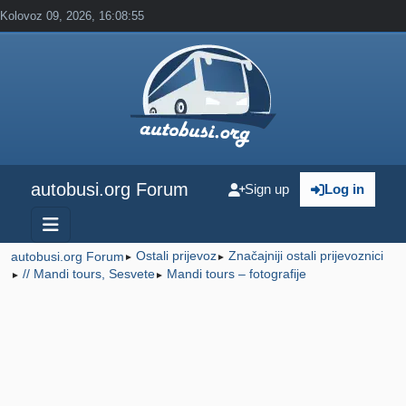
Kolovoz 09, 2026, 16:08:55
autobusi.org Forum
Sign up
Log in
Ostali prijevoz
Značajniji ostali prijevoznici
autobusi.org Forum
►
►
// Mandi tours, Sesvete
Mandi tours – fotografije
►
►