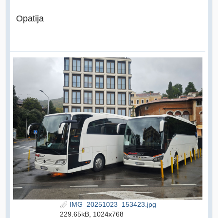
Opatija
IMG_20251023_153423.jpg
229.65kB, 1024x768