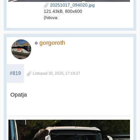
20251017_094020.jpg
121.43kB, 800x600
(hitova:
gorgoroth
#819
Listopad 30, 2025, 17:19:27
Opatja