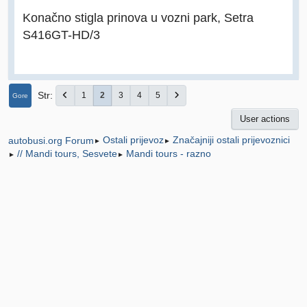
Konačno stigla prinova u vozni park, Setra
S416GT-HD/3
Str
1
2
3
4
5
Gore
User actions
Ostali prijevoz
Značajniji ostali prijevoznici
autobusi.org Forum
►
►
// Mandi tours, Sesvete
Mandi tours - razno
►
►