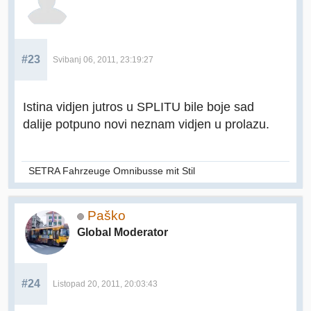
#23
Svibanj 06, 2011, 23:19:27
Istina vidjen jutros u SPLITU bile boje sad
dalije potpuno novi neznam vidjen u prolazu.
SETRA Fahrzeuge Omnibusse mit Stil
Paško
Global Moderator
#24
Listopad 20, 2011, 20:03:43