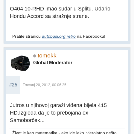
O404 10-RHD imao sudar u Splitu. Udario
Hondu Accord sa stražnje strane.
Pratite stranicu
autobusi.org retro
na Facebooku!
tomekk
Global Moderator
#25
Travanj 20, 2012, 00:06:25
Jutros u njihovoj garaži viđena bijela 415
HD.Izgleda da je to prebojana ex
Samoborček...
Život je kao matematika - ako ide lako, vjerojatno nešto