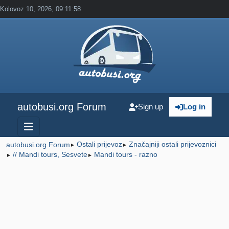
Kolovoz 10, 2026, 09:11:58
autobusi.org Forum
Sign up
Log in
Ostali prijevoz
Značajniji ostali prijevoznici
autobusi.org Forum
►
►
// Mandi tours, Sesvete
Mandi tours - razno
►
►