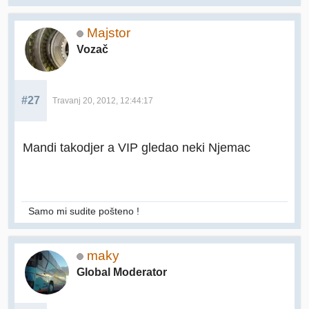
Majstor
Vozač
#27
Travanj 20, 2012, 12:44:17
Mandi takodjer a VIP gledao neki Njemac
Samo mi sudite pošteno !
maky
Global Moderator