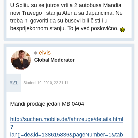
U Splitu su se jutros vrtila 2 autobusa Mandia
novi Travego i starija Atena sa Japancima. Ne
treba ni govoriti da su busevi bili čisti i u
besprijekornom stanju. To je već poslovićno.
elvis
Global Moderator
#21
Studeni 19, 2010, 22:21:11
Mandi prodaje jedan MB 0404
http://suchen.mobile.de/fahrzeuge/details.html
?
lang=de&id=138615836&pageNumber=1&tab