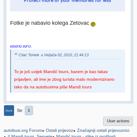
Fotke je nabavio kolega Zetovac
KRATKI INFO:
Citat: Tomek u Veljača 02, 2010, 21:44:13
To je još uvijek Mandić tours, barem je kao takav
prijavljen, ali ime je zbog turista malo modernizirano
tako da na autobusima piše Mandi tours
Str
1
Gore
User actions
Ostali prijevoz
Značajniji ostali prijevoznici
autobusi.org Forum
►
►
// Mandi tours, Sesvete
Mandić tours - slike iz prošlosti
►
►