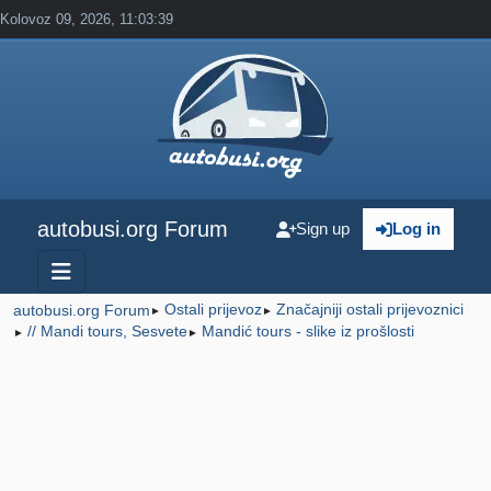
Kolovoz 09, 2026, 11:03:39
autobusi.org Forum
Sign up
Log in
Ostali prijevoz
Značajniji ostali prijevoznici
autobusi.org Forum
►
►
// Mandi tours, Sesvete
Mandić tours - slike iz prošlosti
►
►