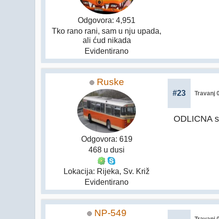
Odgovora: 4,951
Tko rano rani, sam u nju upada,
ali ćud nikada
Evidentirano
Ruske
#23
Travanj 
ODLICNA sni
Odgovora: 619
468 u dusi
Lokacija: Rijeka, Sv. Križ
Evidentirano
NP-549