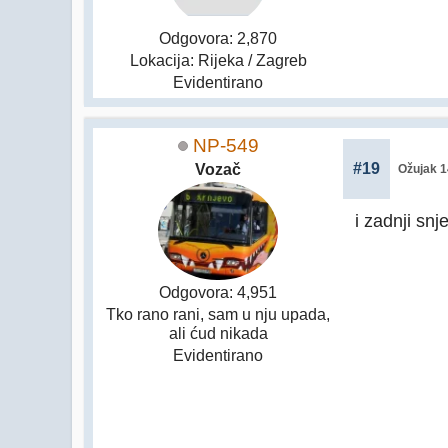
Odgovora: 2,870
Lokacija: Rijeka / Zagreb
Evidentirano
NP-549
#19
Vozač
Ožujak 1
i zadnji snj
Odgovora: 4,951
Tko rano rani, sam u nju upada,
ali ćud nikada
Evidentirano