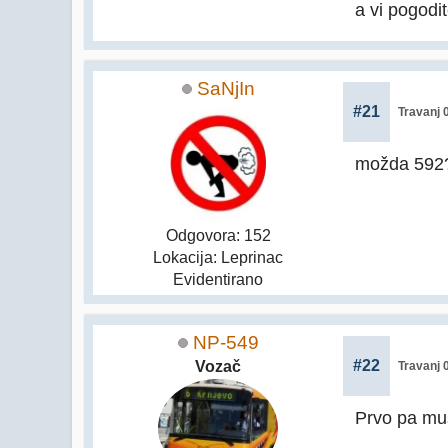
a vi pogodi
SaNjIn
#21
Travanj 
možda 592
Odgovora: 152
Lokacija: Leprinac
Evidentirano
NP-549
#22
Vozač
Travanj 
Prvo pa muš