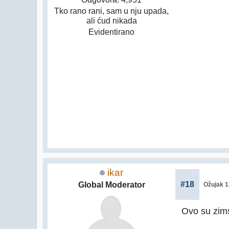
Tko rano rani, sam u nju upada,
ali ćud nikada
Evidentirano
ikar
#18
Global Moderator
Ožujak 1
Ovo su zimsk