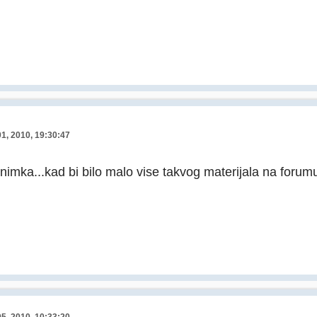
01, 2010, 19:30:47
mka...kad bi bilo malo vise takvog materijala na foru