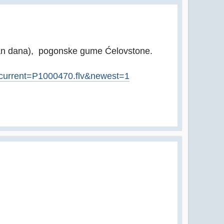
an dana), pogonske gume Ćelovstone.
&current=P1000470.flv&newest=1