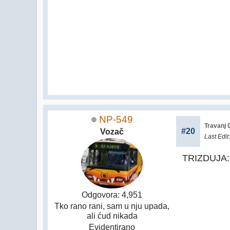
NP-549
Travanj 
#20
Vozač
Last Edit
TRIZDUJA:
Odgovora: 4,951
Tko rano rani, sam u nju upada,
ali ćud nikada
Evidentirano