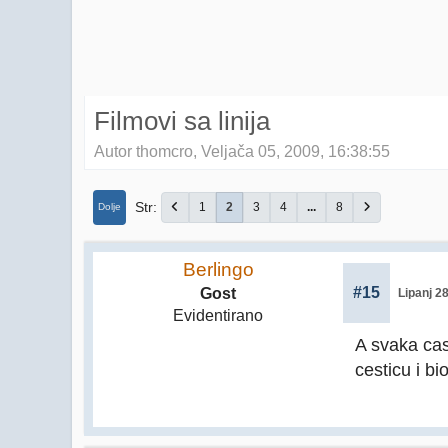
Filmovi sa linija
Autor thomcro, Veljača 05, 2009, 16:38:55
Str
1
2
3
4
...
8
Dolje
Berlingo
#15
Gost
Lipanj 2
Evidentirano
A svaka cas
cesticu i bi