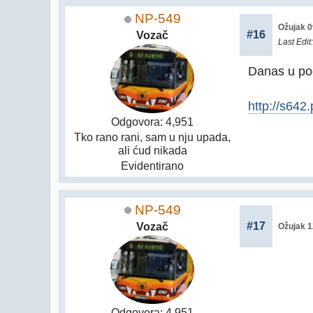
NP-549
Ožujak 0
#16
Vozač
Last Edit
Danas u po
http://s64
Odgovora: 4,951
Tko rano rani, sam u nju upada,
ali ćud nikada
Evidentirano
NP-549
#17
Vozač
Ožujak 1
Odgovora: 4,951