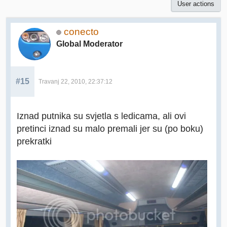
User actions
conecto
Global Moderator
#15
Travanj 22, 2010, 22:37:12
Iznad putnika su svjetla s ledicama, ali ovi
pretinci iznad su malo premali jer su (po boku)
prekratki