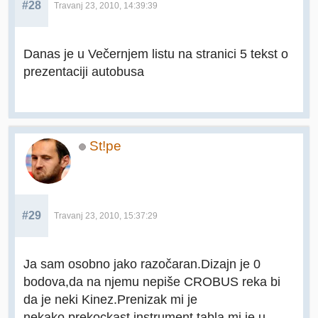
#28
Travanj 23, 2010, 14:39:39
Danas je u Večernjem listu na stranici 5 tekst o
prezentaciji autobusa
St!pe
#29
Travanj 23, 2010, 15:37:29
Ja sam osobno jako razočaran.Dizajn je 0
bodova,da na njemu nepiše CROBUS reka bi
da je neki Kinez.Prenizak mi je
nekako,prekockast,instrument tabla mi je u