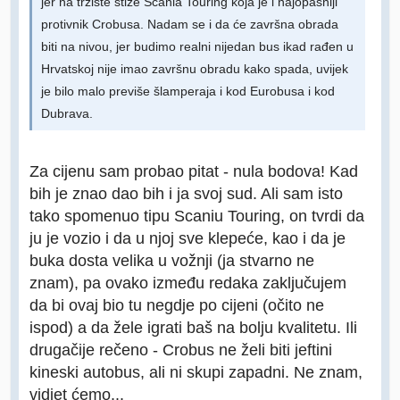
jer na tržište stiže Scania Touring koja je i najopasniji
protivnik Crobusa. Nadam se i da će završna obrada
biti na nivou, jer budimo realni nijedan bus ikad rađen u
Hrvatskoj nije imao završnu obradu kako spada, uvijek
je bilo malo previše šlamperaja i kod Eurobusa i kod
Dubrava.
Za cijenu sam probao pitat - nula bodova! Kad
bih je znao dao bih i ja svoj sud. Ali sam isto
tako spomenuo tipu Scaniu Touring, on tvrdi da
ju je vozio i da u njoj sve klepeće, kao i da je
buka dosta velika u vožnji (ja stvarno ne
znam), pa ovako između redaka zaključujem
da bi ovaj bio tu negdje po cijeni (očito ne
ispod) a da žele igrati baš na bolju kvalitetu. Ili
drugačije rečeno - Crobus ne želi biti jeftini
kineski autobus, ali ni skupi zapadni. Ne znam,
vidjet ćemo...