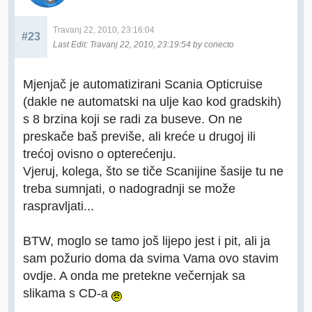
Travanj 22, 2010, 23:16:04
#23
Last Edit
: Travanj 22, 2010, 23:19:54 by conecto
Mjenjač je automatizirani Scania Opticruise
(dakle ne automatski na ulje kao kod gradskih)
s 8 brzina koji se radi za buseve. On ne
preskače baš previše, ali kreće u drugoj ili
trećoj ovisno o opterećenju.
Vjeruj, kolega, što se tiče Scanijine šasije tu ne
treba sumnjati, o nadogradnji se može
raspravljati...
BTW, moglo se tamo još lijepo jest i pit, ali ja
sam požurio doma da svima Vama ovo stavim
ovdje. A onda me pretekne večernjak sa
slikama s CD-a