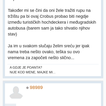
Također mi se čini da oni žele tražiti rupu na
tržištu pa bi ovaj Crobus probao biti negdje
između turističkih hochdeckera i međugradskih
autobusa (barem sam ja tako shvatio njihov
stav)
Ja im u svakom slučaju želim sreću jer ipak
nama treba nešto ovako, teška su ovo
vremena za započeti nešto slično...
A GDJE JE POANTA?
NIJE KOD MENE, MAJKE MI...
98989