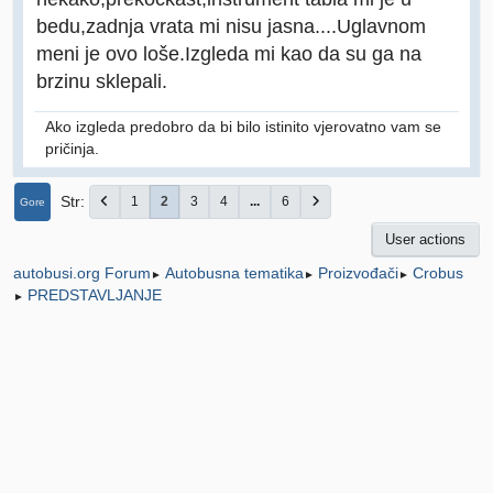
bedu,zadnja vrata mi nisu jasna....Uglavnom
meni je ovo loše.Izgleda mi kao da su ga na
brzinu sklepali.
Ako izgleda predobro da bi bilo istinito vjerovatno vam se
pričinja.
Str
1
2
3
4
...
6
Gore
User actions
Autobusna tematika
Proizvođači
Crobus
autobusi.org Forum
►
►
►
PREDSTAVLJANJE
►