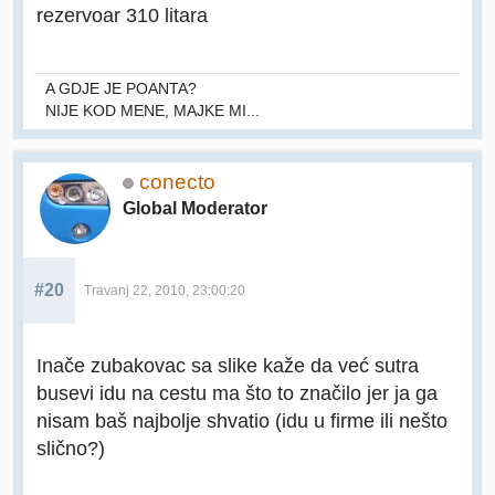
rezervoar 310 litara
A GDJE JE POANTA?
NIJE KOD MENE, MAJKE MI...
conecto
Global Moderator
#20
Travanj 22, 2010, 23:00:20
Inače zubakovac sa slike kaže da već sutra
busevi idu na cestu ma što to značilo jer ja ga
nisam baš najbolje shvatio (idu u firme ili nešto
slično?)