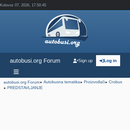
Kolovoz 07, 2026, 17:50:45
autobusi.org Forum
Sign up
Log in
Autobusna tematika
Proizvođači
Crobus
autobusi.org Forum
►
►
►
PREDSTAVLJANJE
►