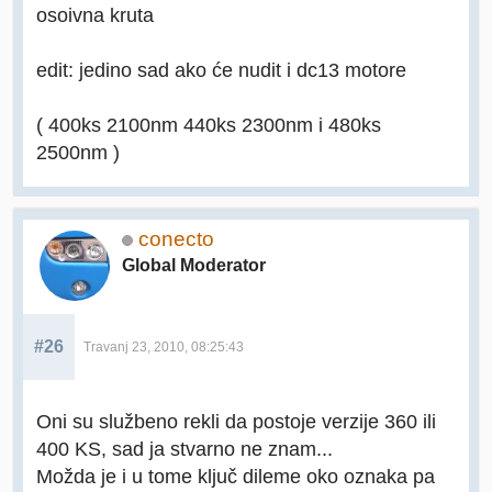
osoivna kruta
edit: jedino sad ako će nudit i dc13 motore
( 400ks 2100nm 440ks 2300nm i 480ks
2500nm )
conecto
Global Moderator
#26
Travanj 23, 2010, 08:25:43
Oni su službeno rekli da postoje verzije 360 ili
400 KS, sad ja stvarno ne znam...
Možda je i u tome ključ dileme oko oznaka pa