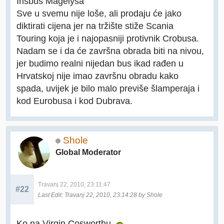
Irisbus Magelysa
Sve u svemu nije loše, ali prodaju će jako
diktirati cijena jer na tržište stiže Scania
Touring koja je i najopasniji protivnik Crobusa.
Nadam se i da će završna obrada biti na nivou,
jer budimo realni nijedan bus ikad rađen u
Hrvatskoj nije imao završnu obradu kako
spada, uvijek je bilo malo previše šlamperaja i
kod Eurobusa i kod Dubrava.
Shole
Global Moderator
Travanj 22, 2010, 23:11:47
#22
Last Edit
: Travanj 22, 2010, 23:14:28 by Shole
Ko na Virgin Cosworthu