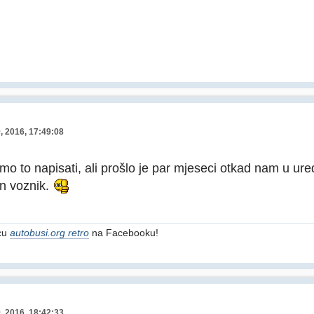
9, 2016, 17:49:08
smo to napisati, ali prošlo je par mjeseci otkad nam u ur
n voznik.
icu
autobusi.org retro
na Facebooku!
9, 2016, 18:42:33