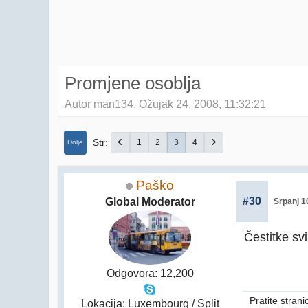
Promjene osoblja
Autor man134, Ožujak 24, 2008, 11:32:21
Str
1
2
3
4
Dolje
Paško
#30
Global Moderator
Srpanj 1
Čestitke s
Odgovora: 12,200
Pratite stran
Lokacija: Luxembourg / Split