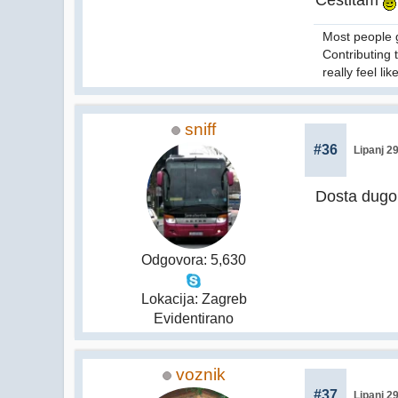
Most people g
Contributing t
really feel lik
sniff
#36
Lipanj 2
Dosta dugo
Odgovora: 5,630
Lokacija: Zagreb
Evidentirano
voznik
#37
Lipanj 2