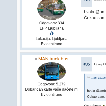
hvala @am
Čekao sam, 
Odgovora: 334
LPP Ljubljana
Lokacija: Ljubljana
Evidentirano
MAN truck bus
#35
Lipanj 2
Citat: vozni
Odgovora: 5,279
Dobar dan karte vaše daćete mi
hvala @amf
Evidentirano
Čekao sam, a
Čestitam