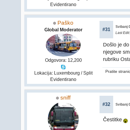
Evidentirano
Paško
Svibanj 
#31
Global Moderator
Last Edit
Došlo je do
njegove smo
rubriku Osta
Odgovora: 12,200
Pratite stran
Lokacija: Luxembourg / Split
Evidentirano
sniff
#32
Svibanj 
Čestitke