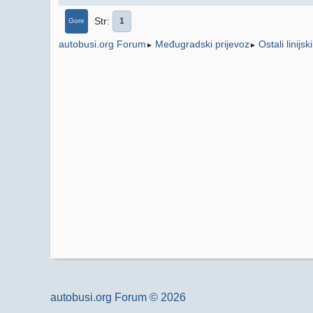
Str
1
Gore
Međugradski prijevoz
Ostali linijsk
autobusi.org Forum
►
►
autobusi.org Forum © 2026