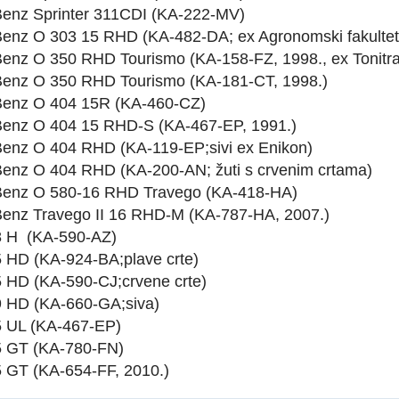
enz Sprinter 311CDI (KA-222-MV)
enz O 303 15 RHD (KA-482-DA; ex Agronomski fakultet
enz O 350 RHD Tourismo (KA-158-FZ, 1998., ex Tonitra
enz O 350 RHD Tourismo (KA-181-CT, 1998.)
enz O 404 15R (KA-460-CZ)
enz O 404 15 RHD-S (KA-467-EP, 1991.)
enz O 404 RHD (KA-119-EP;sivi ex Enikon)
enz O 404 RHD (KA-200-AN; žuti s crvenim crtama)
enz O 580-16 RHD Travego (KA-418-HA)
enz Travego II 16 RHD-M (KA-787-HA, 2007.)
8 H (KA-590-AZ)
5 HD (KA-924-BA;plave crte)
5 HD (KA-590-CJ;crvene crte)
9 HD (KA-660-GA;siva)
5 UL (KA-467-EP)
5 GT (KA-780-FN)
5 GT (KA-654-FF, 2010.)