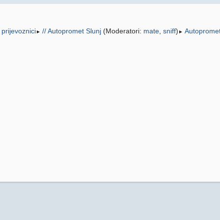
i prijevoznici
// Autopromet Slunj
(Moderatori:
mate
,
sniff
)
Autopromet 
►
►