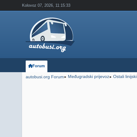
Kolovoz 07, 2026, 11:15:33
Forum
Međugradski prijevoz
Ostali linijsk
autobusi.org Forum
►
►