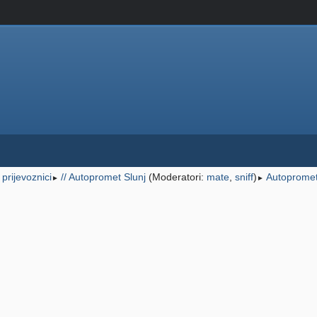
i prijevoznici
// Autopromet Slunj
(Moderatori:
mate
,
sniff
)
Autopromet 
►
►