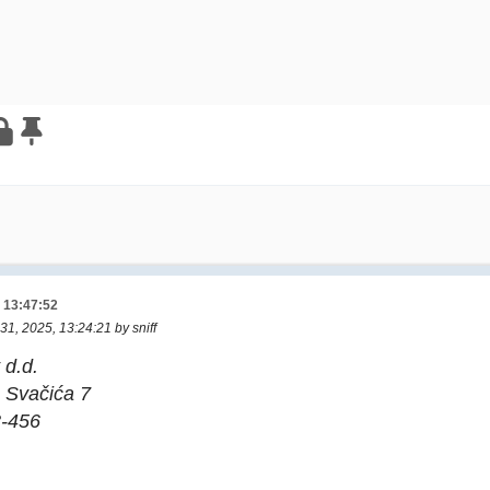
, 13:47:52
 31, 2025, 13:24:21 by sniff
 d.d.
a Svačića 7
3-456