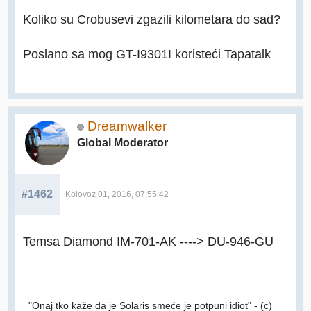
Koliko su Crobusevi zgazili kilometara do sad?
Poslano sa mog GT-I9301I koristeći Tapatalk
Dreamwalker
Global Moderator
#1462
Kolovoz 01, 2016, 07:55:42
Temsa Diamond IM-701-AK ----> DU-946-GU
"Onaj tko kaže da je Solaris smeće je potpuni idiot" - (c)