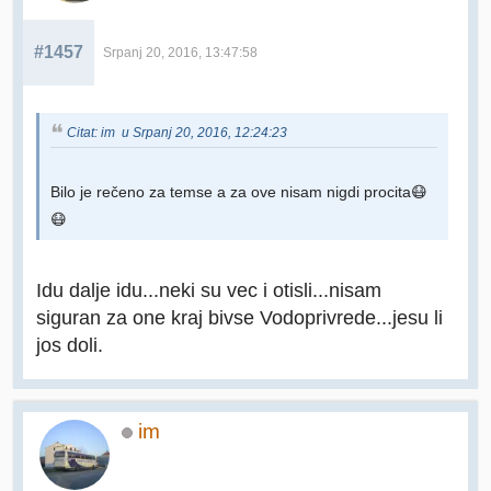
#1457
Srpanj 20, 2016, 13:47:58
Citat: im u Srpanj 20, 2016, 12:24:23
Bilo je rečeno za temse a za ove nisam nigdi procita😷
😷
Idu dalje idu...neki su vec i otisli...nisam
siguran za one kraj bivse Vodoprivrede...jesu li
jos doli.
im