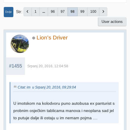
Str
1
...
96
97
98
99
100
Dolje
User actions
Lion's Driver
#1455
Srpanj 20, 2016, 12:04:58
Citat: im u Srpanj 20, 2016, 09:29:04
U imotskom na kolodvoru puno autobusa ex panturist s
probnim osječkim tablicama manova i neoplana sad jel
to putuje dalje ili ostaju u im nemam pojma ....