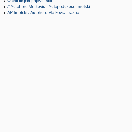
Ostali linijski prijevoznici
►
// Autoherc Metković - Autopoduzeće Imotski
►
AP Imotski / Autoherc Metković - razno
►