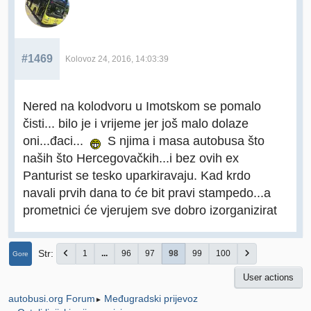
#1469
Kolovoz 24, 2016, 14:03:39
Nered na kolodvoru u Imotskom se pomalo
čisti... bilo je i vrijeme jer još malo dolaze
oni...đaci...
S njima i masa autobusa što
naših što Hercegovačkih...i bez ovih ex
Panturist se tesko uparkiravaju. Kad krdo
navali prvih dana to će bit pravi stampedo...a
prometnici će vjerujem sve dobro izorganizirat
Str
1
...
96
97
98
99
100
Gore
User actions
Međugradski prijevoz
autobusi.org Forum
►