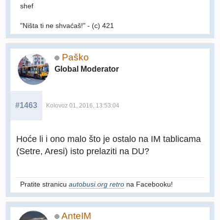
shef
"Ništa ti ne shvaćaš!" - (c) 421
Paško
Global Moderator
#1463
Kolovoz 01, 2016, 13:53:04
Hoće li i ono malo što je ostalo na IM tablicama
(Setre, Aresi) isto prelaziti na DU?
Pratite stranicu
autobusi.org retro
na Facebooku!
AnteIM