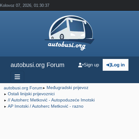
Kolovoz 07, 2026, 01:30:37
autobusi.org Forum
Sign up
Log in
Međugradski prijevoz
autobusi.org Forum
►
Ostali linijski prijevoznici
►
// Autoherc Metković - Autopoduzeće Imotski
►
AP Imotski / Autoherc Metković - razno
►