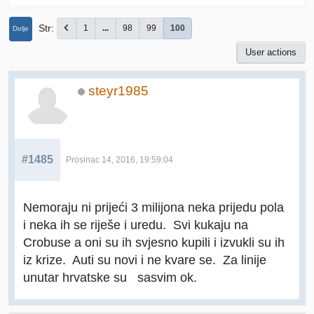
Str
1
...
98
99
100
Dolje
User actions
steyr1985
#1485
Prosinac 14, 2016, 19:59:04
Nemoraju ni prijeći 3 milijona neka prijedu pola
i neka ih se riješe i uredu. Svi kukaju na
Crobuse a oni su ih svjesno kupili i izvukli su ih
iz krize. Auti su novi i ne kvare se. Za linije
unutar hrvatske su sasvim ok.