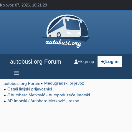
Kolovoz 07, 2026, 16:21:28
autobusi.org Forum
Sign up
Log in
Međugradski prijevoz
autobusi.org Forum
►
Ostali linijski prijevoznici
►
// Autoherc Metković - Autopoduzeće Imotski
►
AP Imotski / Autoherc Metković - razno
►