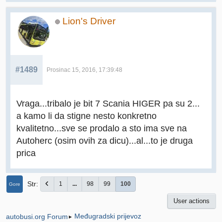
Lion's Driver
#1489
Prosinac 15, 2016, 17:39:48
Vraga...tribalo je bit 7 Scania HIGER pa su 2...
a kamo li da stigne nesto konkretno
kvalitetno...sve se prodalo a sto ima sve na
Autoherc (osim ovih za dicu)...al...to je druga
prica
Str
1
...
98
99
100
Gore
User actions
Međugradski prijevoz
autobusi.org Forum
►