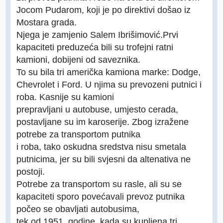
Jocom Pudarom, koji je po direktivi došao iz
Mostara grada.
Njega je zamjenio Salem Ibrišimović.Prvi
kapaciteti preduzeća bili su trofejni ratni
kamioni, dobijeni od saveznika.
To su bila tri američka kamiona marke: Dodge,
Chevrolet i Ford. U njima su prevozeni putnici i
roba. Kasnije su kamioni
prepravljani u autobuse, umjesto cerada,
postavljane su im karoserije. Zbog izražene
potrebe za transportom putnika
i roba, tako oskudna sredstva nisu smetala
putnicima, jer su bili svjesni da altenativa ne
postoji.
Potrebe za transportom su rasle, ali su se
kapaciteti sporo povećavali prevoz putnika
počeo se obavljati autobusima,
tek od 1951. godine, kada su kupljena tri