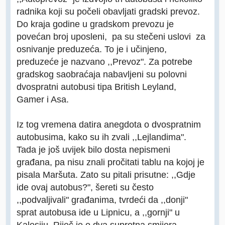
radnika koji su počeli obavljati gradski prevoz.
Do kraja godine u gradskom prevozu je
povećan broj uposleni, pa su stečeni uslovi za
osnivanje preduzeća. To je i učinjeno,
preduzeće je nazvano ,,Prevoz". Za potrebe
gradskog saobraćaja nabavljeni su polovni
dvospratni autobusi tipa British Leyland,
Gamer i Asa.
Iz tog vremena datira anegdota o dvospratnim
autobusima, kako su ih zvali ,,Lejlandima".
Tada je još uvijek bilo dosta nepismeni
građana, pa nisu znali pročitati tablu na kojoj je
pisala Maršuta. Zato su pitali prisutne: ,,Gdje
ide ovaj autobus?", šereti su često
,,podvaljivali" građanima, tvrdeći da ,,donji"
sprat autobusa ide u Lipnicu, a ,,gornji" u
Kalesiju. Riječ je o dva suprotna smijera.