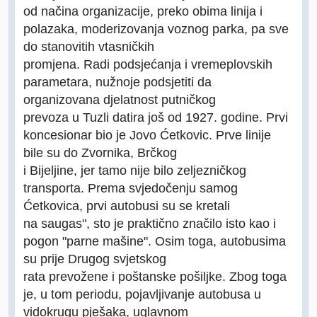
od načina organizacije, preko obima linija i
polazaka, moderizovanja voznog parka, pa sve
do stanovitih vtasničkih
promjena. Radi podsjećanja i vremeplovskih
parametara, nužnoje podsjetiti da
organizovana djelatnost putničkog
prevoza u Tuzli datira još od 1927. godine. Prvi
koncesionar bio je Jovo Ćetkovic. Prve linije
bile su do Zvornika, Brčkog
i Bijeljine, jer tamo nije bilo zeljezničkog
transporta. Prema svjedočenju samog
Ćetkovica, prvi autobusi su se kretali
na saugas", sto je praktično značilo isto kao i
pogon "parne mašine". Osim toga, autobusima
su prije Drugog svjetskog
rata prevožene i poštanske pošiljke. Zbog toga
je, u tom periodu, pojavljivanje autobusa u
vidokrugu pješaka, uglavnom