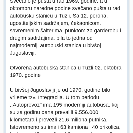
Svečano je pušta u rad 1969. godine, a u
oktombru naredne godine svečano pušta u rad
autobusku stanicu u Tuzli. Sa 12. perona,
ugostiteljskim sadržajem, čekaonicom,
savremenim šalterima, punktom za garderobu i
drugim sadržajima, bila to jedna od
najmoderniji autobuski stanica u bivšoj
Jugoslaviji.
Otvorena autobuska stanica u Tuzli 02. oktobra
1970. godine
U bivšoj Jugoslaviji je od 1970. godine bilo
vrijeme tzv. Integracija. U tom periodu
,,Autoprevoz" ima 195 moderniji autobusa, koji
su za godinu dana prevalili 9.556.000
kilometara i prevezli 21,6 miliona putnika.
Istovremeno su imali 63 kamiona i 40 prikolica,