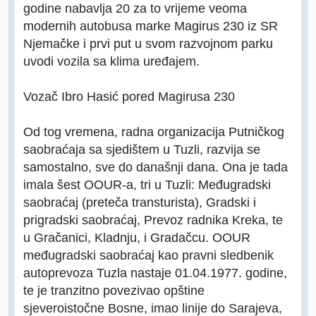
godine nabavlja 20 za to vrijeme veoma
modernih autobusa marke Magirus 230 iz SR
Njemačke i prvi put u svom razvojnom parku
uvodi vozila sa klima uređajem.
Vozač Ibro Hasić pored Magirusa 230
Od tog vremena, radna organizacija Putničkog
saobraćaja sa sjedištem u Tuzli, razvija se
samostalno, sve do današnji dana. Ona je tada
imala šest OOUR-a, tri u Tuzli: Međugradski
saobraćaj (preteča transturista), Gradski i
prigradski saobraćaj, Prevoz radnika Kreka, te
u Gračanici, Kladnju, i Gradačcu. OOUR
međugradski saobraćaj kao pravni sledbenik
autoprevoza Tuzla nastaje 01.04.1977. godine,
te je tranzitno povezivao opštine
sjeveroistočne Bosne, imao linije do Sarajeva,