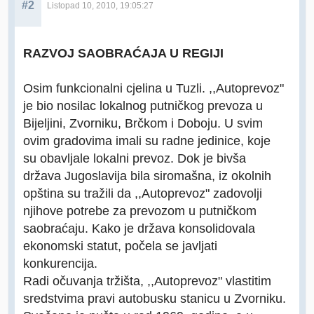
#2
Listopad 10, 2010, 19:05:27
RAZVOJ SAOBRAĆAJA U REGIJI
Osim funkcionalni cjelina u Tuzli. ,,Autoprevoz"
je bio nosilac lokalnog putničkog prevoza u
Bijeljini, Zvorniku, Brčkom i Doboju. U svim
ovim gradovima imali su radne jedinice, koje
su obavljale lokalni prevoz. Dok je bivša
država Jugoslavija bila siromašna, iz okolnih
opština su tražili da ,,Autoprevoz" zadovolji
njihove potrebe za prevozom u putničkom
saobraćaju. Kako je država konsolidovala
ekonomski statut, počela se javljati
konkurencija.
Radi očuvanja tržišta, ,,Autoprevoz" vlastitim
sredstvima pravi autobusku stanicu u Zvorniku.