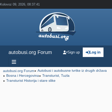
Kolovoz 09, 2026, 08:37:41
autobusi.org Forum
Sign up
Log in
Autobusi i autobusne tvrtke iz drugih država
autobusi.org Forum
►
Bosna i Hercegovina
Transturist, Tuzla
►
►
Transturist Historija i stare slike
►