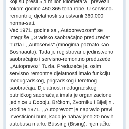
koji su prešli 5,1 milion kilometara i prevezli
tokom godine 450.865 tona robe. U servisno-
remontnoj djelatnosti su ostvarili 360.000
norma-sati.
Već 1971. godine sa ,,Autoprevozom" se
integriše ,,Gradsko saobraćajno preduzeće"
Tuzla i ,,Autoservis" (mnogima poznato kao
Bosnaauto). Tada je registrovano jedinstveno
saobraćajno i servisno-remontno preduzeće
,,Autoprevoz" Tuzla. Preduzeće je, osim
servisno-remontne djelatnosti imalo funkciju
međugradskog, prigradskog i teretnog
saobraćaja. Djelatnost međugradskog
putničkog saobraćaja imala je organizacione
jedinice u Doboju, Brčkom, Zvorniku i Bijeljini.
Godine 1971. ,,Autoprevoz" je napravio pravi
investicioni bum, kada je nabavljeno 20 novih
autobusa marke Büssing (Bising), njemačke