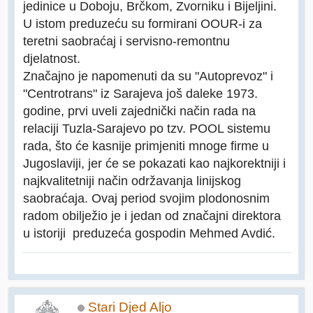
jedinice u Doboju, Brčkom, Zvorniku i Bijeljini.
U istom preduzeću su formirani OOUR-i za
teretni saobraćaj i servisno-remontnu
djelatnost.
Značajno je napomenuti da su "Autoprevoz" i
"Centrotrans" iz Sarajeva još daleke 1973.
godine, prvi uveli zajednički način rada na
relaciji Tuzla-Sarajevo po tzv. POOL sistemu
rada, što će kasnije primjeniti mnoge firme u
Jugoslaviji, jer će se pokazati kao najkorektniji i
najkvalitetniji način održavanja linijskog
saobraćaja. Ovaj period svojim plodonosnim
radom obilježio je i jedan od značajni direktora
u istoriji preduzeća gospodin Mehmed Avdić.
Stari Djed Aljo