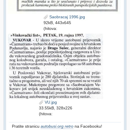
Saobracaj 1996.jpg
92kB, 443x645
(hitova:
VU.jpg
33.55kB, 328x226
(hitova:
Pratite stranicu
autobusi.org retro
na Facebooku!