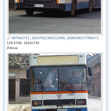
497942712_10237811354212409_1606338127396471097_n (1).jpg
129.67kB, 1024x733
(hitova: