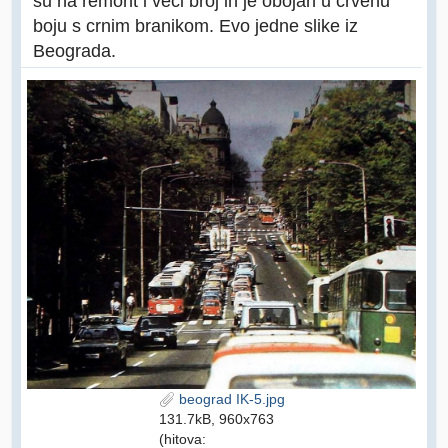
su na remont i veći broj ih je obojan u crvenu
boju s crnim branikom. Evo jedne slike iz
Beograda.
beograd IK-5.jpg
131.7kB, 960x763
(hitova: