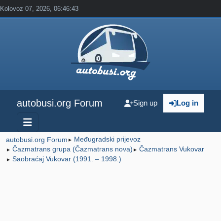
Kolovoz 07, 2026, 06:46:43
autobusi.org Forum
Sign up
Log in
Međugradski prijevoz
autobusi.org Forum
►
Čazmatrans grupa (Čazmatrans nova)
Čazmatrans Vukovar
►
►
Saobraćaj Vukovar (1991. – 1998.)
►