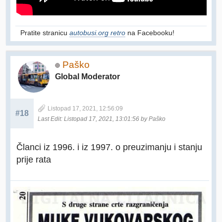
Pratite stranicu
autobusi.org retro
na Facebooku!
Paško
Global Moderator
Listopad 17, 2021, 12:56:09
#18
Last Edit
: Listopad 17, 2021, 13:01:56 by Paško
Članci iz 1996. i iz 1997. o preuzimanju i stanju
prije rata