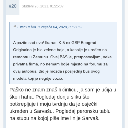
#20
Studeni 26, 2021, 01:25:07
Citat: Paško u Veljača 04, 2020, 03:27:52
A pazite sad ovo! Ikarus IK-5 ex GSP Beograd.
Originalno je bio zelene boje, a kasnije je uređen na
remontu u Zemunu. Ovaj BAS je, pretpostavljam, neka
privatna firma, no nemam bolje mjesto na forumu za
ovaj autobus. Bio je možda i posljednji bus ovog
modela koji je negdje vozio.
Paško ne znam znaš li ćirilicu, ja sam je učija u
školi haha. Pogledaj donju sliku što
potkrepljuje i moju tvrdnju da je osječki
ukraden u Sarvašu. Pogledaj peronsku tablu
na stupu na kojoj piše ime linije Sarvaš.