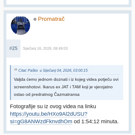
Promatrač
#25
Siječanj 16, 2026, 08:49:03
Citat: Paško u Siječanj 04, 2026, 03:00:15
Valjda ćemo jednom doznati i iz kojeg videa potječu ovi
screenshotovi. Ikarus ex JAT i TAM koji je vjerojatno
ostao od predratnog Čazmatransa
Fotografije su iz ovog videa na linku
https://youtu.be/HXo9Al2dUSU?
si=gG8ANWzdFknvdhOm
od 1:54:12 minuta.