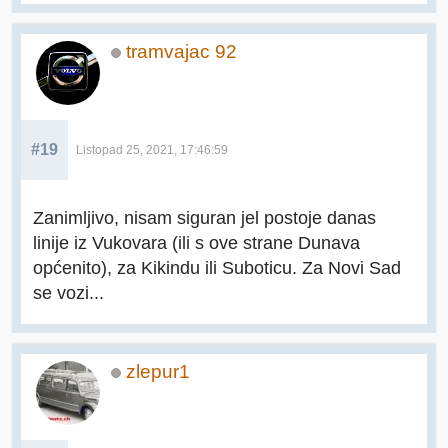
tramvajac 92
#19
Listopad 25, 2021, 17:46:59
Zanimljivo, nisam siguran jel postoje danas
linije iz Vukovara (ili s ove strane Dunava
općenito), za Kikindu ili Suboticu. Za Novi Sad
se vozi...
zlepur1