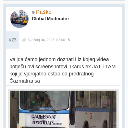
Paško
Global Moderator
#23
Siječanj 04, 2026, 03:00:15
Valjda ćemo jednom doznati i iz kojeg videa
potječu ovi screenshotovi. Ikarus ex JAT i TAM
koji je vjerojatno ostao od predratnog
Čazmatransa