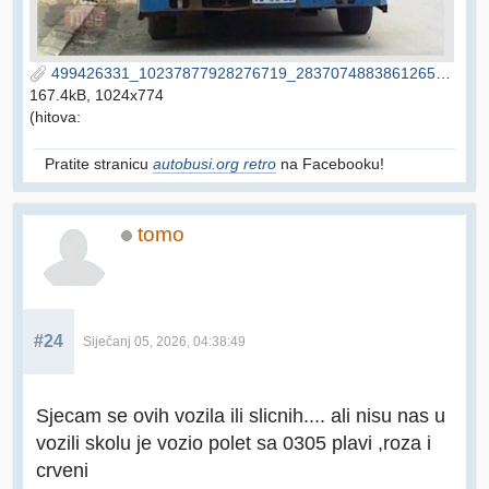
499426331_10237877928276719_2837074883861265551_n (1).jpg
167.4kB, 1024x774
(hitova:
Pratite stranicu
autobusi.org retro
na Facebooku!
tomo
#24
Siječanj 05, 2026, 04:38:49
Sjecam se ovih vozila ili slicnih.... ali nisu nas u
vozili skolu je vozio polet sa 0305 plavi ,roza i
crveni