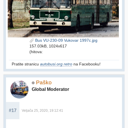
Bus VU-230-09 Vukovar 1997c.jpg
157.03kB, 1024x617
(hitova:
Pratite stranicu
autobusi.org retro
na Facebooku!
Paško
Global Moderator
#17
Veljača 25, 2020, 19:12:41