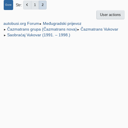
Str
1
2
Gore
User actions
Međugradski prijevoz
autobusi.org Forum
►
Čazmatrans grupa (Čazmatrans nova)
Čazmatrans Vukovar
►
►
Saobraćaj Vukovar (1991. – 1998.)
►