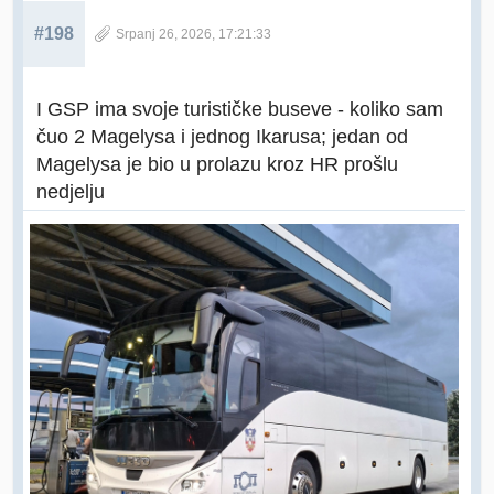
#198
Srpanj 26, 2026, 17:21:33
I GSP ima svoje turističke buseve - koliko sam
čuo 2 Magelysa i jednog Ikarusa; jedan od
Magelysa je bio u prolazu kroz HR prošlu
nedjelju