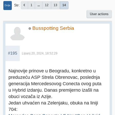
Str
1
...
12
13
14
Dolje
User actions
Busspotting Serbia
#195
Lipanj 20, 2024, 18:52:29
Najnovije prinove u Beogradu, konkretno u
preduzeću ASP Strela Obrenovac, poslednja
generacija Mercedesovog Conecta ovog puta
u Hybrid izdanju. Danas premijerno izašli na
obuci vozača iz Azije.
Jedan uhvaćen na Zelenjaku, obuka na liniji
704: