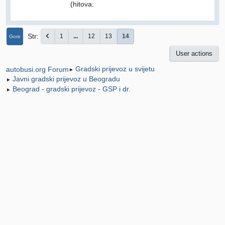
(hitova:
Str
1
...
12
13
14
Gore
User actions
Gradski prijevoz u svijetu
autobusi.org Forum
►
Javni gradski prijevoz u Beogradu
►
Beograd - gradski prijevoz - GSP i dr.
►